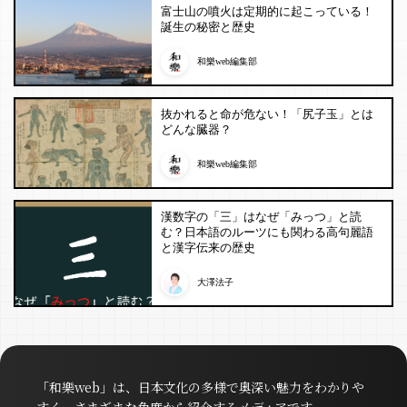
富士山の噴火は定期的に起こっている！
誕生の秘密と歴史
和樂web編集部
抜かれると命が危ない！「尻子玉」とは
どんな臓器？
和樂web編集部
漢数字の「三」はなぜ「みっつ」と読
む？日本語のルーツにも関わる高句麗語
と漢字伝来の歴史
大澤法子
「和樂web」は、日本文化の多様で奥深い魅力をわかりや