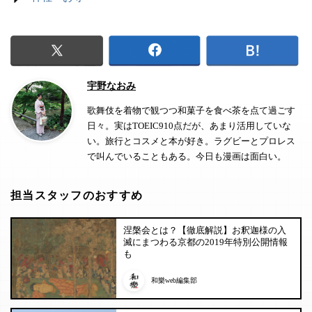
宇野なおみ
歌舞伎を着物で観つつ和菓子を食べ茶を点て過ごす
日々。実はTOEIC910点だが、あまり活用していな
い。旅行とコスメと本が好き。ラグビーとプロレス
で叫んでいることもある。今日も漫画は面白い。
担当スタッフのおすすめ
涅槃会とは？【徹底解説】お釈迦様の入
滅にまつわる京都の2019年特別公開情報
も
和樂web編集部