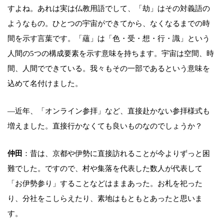
すよね。あれは実は仏教用語でして、「劫」はその対義語の
ようなもの。ひとつの宇宙ができてから、なくなるまでの時
間を示す言葉です。「蘊」は「色・受・想・行・識」という
人間の5つの構成要素を示す意味を持ちます。宇宙は空間、時
間、人間でできている。我々もその一部であるという意味を
込めて名付けました。
―近年、「オンライン参拝」など、直接赴かない参拝様式も
増えました。直接行かなくても良いものなのでしょうか？
仲田
：昔は、京都や伊勢に直接訪れることが今よりずっと困
難でした。ですので、村や集落を代表した数人が代表して
「お伊勢参り」することなどはままあった。お札を祀った
り、分社をこしらえたり、素地はもともとあったと思いま
す。