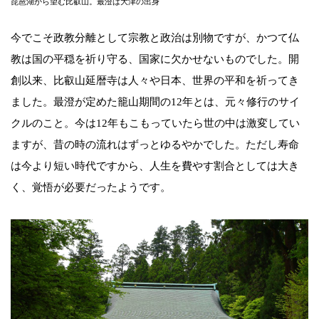
琵琶湖から望む比叡山。最澄は大津の出身
今でこそ政教分離として宗教と政治は別物ですが、かつて仏
教は国の平穏を祈り守る、国家に欠かせないものでした。開
創以来、比叡山延暦寺は人々や日本、世界の平和を祈ってき
ました。最澄が定めた籠山期間の12年とは、元々修行のサイ
クルのこと。今は12年もこもっていたら世の中は激変してい
ますが、昔の時の流れはずっとゆるやかでした。ただし寿命
は今より短い時代ですから、人生を費やす割合としては大き
く、覚悟が必要だったようです。