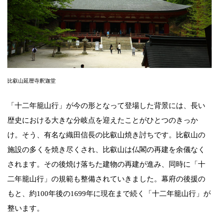
比叡山延暦寺釈迦堂
「十二年籠山行」が今の形となって登場した背景には、長い
歴史における大きな分岐点を迎えたことがひとつのきっか
け。そう、有名な織田信長の比叡山焼き討ちです。比叡山の
施設の多くを焼き尽くされ、比叡山は仏閣の再建を余儀なく
されます。その後焼け落ちた建物の再建が進み、同時に「十
二年籠山行」の規範も整備されていきました。幕府の後援の
もと、約100年後の1699年に現在まで続く「十二年籠山行」が
整います。