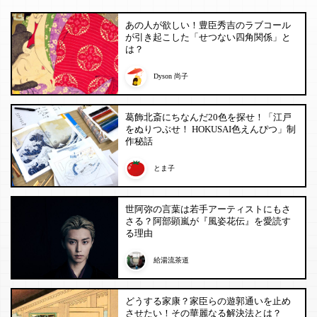
あの人が欲しい！豊臣秀吉のラブコール
が引き起こした「せつない四角関係」と
は？
Dyson 尚子
葛飾北斎にちなんだ20色を探せ！「江戸
をぬりつぶせ！ HOKUSAI色えんぴつ」制
作秘話
とま子
世阿弥の言葉は若手アーティストにもさ
さる？阿部顕嵐が『風姿花伝』を愛読す
る理由
給湯流茶道
どうする家康？家臣らの遊郭通いを止め
させたい！その華麗なる解決法とは？