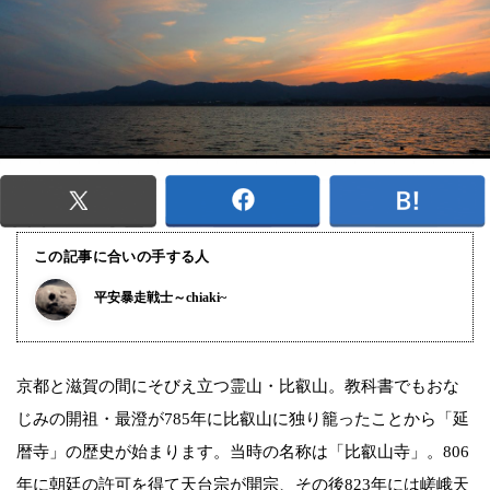
この記事に合いの手する人
平安暴走戦士～chiaki~
京都と滋賀の間にそびえ立つ霊山・比叡山。教科書でもおな
じみの開祖・最澄が785年に比叡山に独り籠ったことから「延
暦寺」の歴史が始まります。当時の名称は「比叡山寺」。806
年に朝廷の許可を得て天台宗が開宗、その後823年には嵯峨天