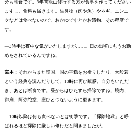
分も朝食です。3年間籠山修行する方が食事を作ってください
ますし、食料も届きます。生臭物（肉や魚）やネギ、ニンニ
クなどは食べないので、おかゆですとかお漬物、その程度で
す。
―3時半は夜中な気がいたしますが……。日の出頃にもうお勤
めをされているんですね。
宮本
：それからまた護国、国の平穏をお祈りしたり、大般若
という経典を読んだりして、10時に再び献膳。自分もいただ
き、あとは断食です。昼からはひたすら掃除ですね。境内、
御廟、阿弥陀堂、塵ひとつないように磨きます。
―10時以降は何も食べないとは衝撃です。「掃除地獄」と呼
ばれるほど掃除に厳しい修行だと聞きましたが。