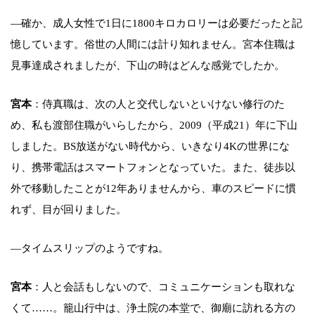
―確か、成人女性で1日に1800キロカロリーは必要だったと記
憶しています。俗世の人間には計り知れません。宮本住職は
見事達成されましたが、下山の時はどんな感覚でしたか。
宮本
：侍真職は、次の人と交代しないといけない修行のた
め、私も渡部住職がいらしたから、2009（平成21）年に下山
しました。BS放送がない時代から、いきなり4Kの世界にな
り、携帯電話はスマートフォンとなっていた。また、徒歩以
外で移動したことが12年ありませんから、車のスピードに慣
れず、目が回りました。
―タイムスリップのようですね。
宮本
：人と会話もしないので、コミュニケーションも取れな
くて……。籠山行中は、浄土院の本堂で、御廟に訪れる方の