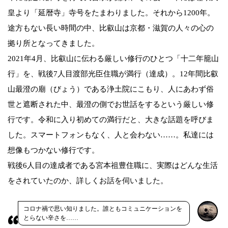
皇より「延暦寺」寺号をたまわりました。それから1200年。
途方もない長い時間の中、比叡山は京都・滋賀の人々の心の
拠り所となってきました。
2021年4月、比叡山に伝わる厳しい修行のひとつ「十二年籠山
行」を、戦後7人目渡部光臣住職が満行（達成）。12年間比叡
山最澄の廟（びょう）である浄土院にこもり、人にあわず俗
世と遮断された中、最澄の側でお世話をするという厳しい修
行です。令和に入り初めての満行だと、大きな話題を呼びま
した。スマートフォンもなく、人と会わない……。私達には
想像もつかない修行です。
戦後6人目の達成者である宮本祖豊住職に、実際はどんな生活
をされていたのか、詳しくお話を伺いました。
コロナ禍で思い知りました。誰ともコミュニケーションを
とらない辛さを……