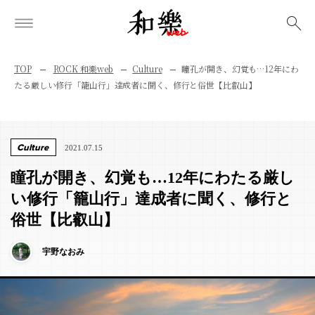
検索
TOP
ROCK 和樂web
Culture
瞳孔が開き、幻覚も…12年にわ
たる厳しい修行「籠山行」達成者に聞く、修行と俗世【比叡山】
Culture
2021.07.15
瞳孔が開き、幻覚も…12年にわたる厳し
い修行「籠山行」達成者に聞く、修行と
俗世【比叡山】
宇野なおみ