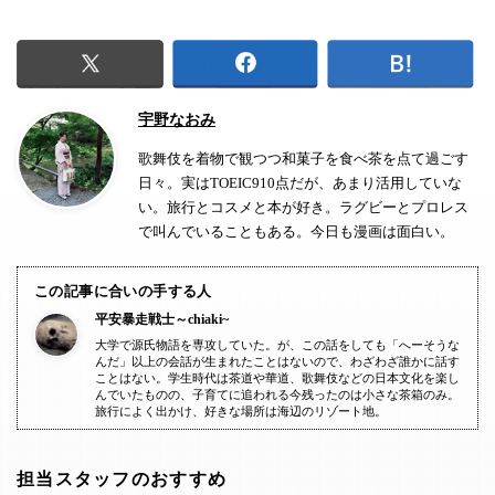
宇野なおみ
歌舞伎を着物で観つつ和菓子を食べ茶を点て過ごす
日々。実はTOEIC910点だが、あまり活用していな
い。旅行とコスメと本が好き。ラグビーとプロレス
で叫んでいることもある。今日も漫画は面白い。
この記事に合いの手する人
平安暴走戦士～chiaki~
大学で源氏物語を専攻していた。が、この話をしても「へーそうな
んだ」以上の会話が生まれたことはないので、わざわざ誰かに話す
ことはない。学生時代は茶道や華道、歌舞伎などの日本文化を楽し
んでいたものの、子育てに追われる今残ったのは小さな茶箱のみ。
旅行によく出かけ、好きな場所は海辺のリゾート地。
担当スタッフのおすすめ