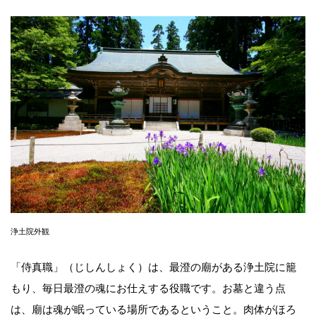
浄土院外観
「侍真職」（じしんしょく）は、最澄の廟がある浄土院に籠
もり、毎日最澄の魂にお仕えする役職です。お墓と違う点
は、廟は魂が眠っている場所であるということ。肉体がほろ