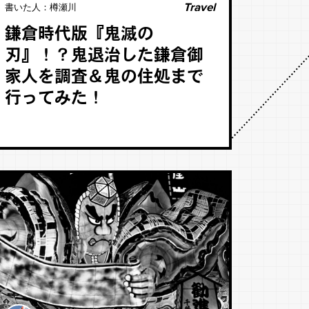
Travel
書いた人：
樽瀬川
鎌倉時代版『鬼滅の
刃』！？鬼退治した鎌倉御
家人を調査＆鬼の住処まで
行ってみた！