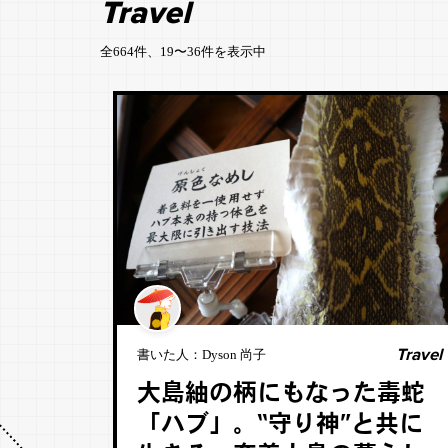
Travel
全664件、19〜36件を表示中
Travel
書いた人：
Dyson 尚子
大島紬の柄にもなった毒蛇
「ハブ」。“守り神”と共に