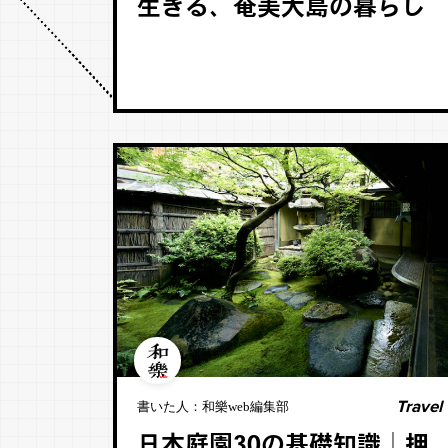
生きる、奄美大島の暮らし
Travel
書いた人：
和樂web編集部
日本庭園30の基礎知識│押