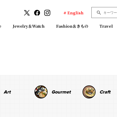
# English
e
Jewelry＆Watch
Fashion＆きもの
Travel
Art
Gourmet
Craft