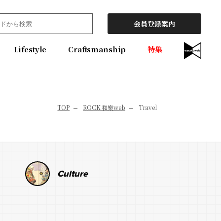
会員登録案内
Lifestyle
Craftsmanship
特集
TOP
ROCK 和樂web
Travel
Culture