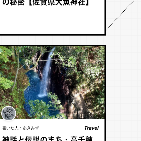
の秘密【佐賀県大魚神社】
Travel
書いた人：
あきみず
神話と伝説のまち・高千穂