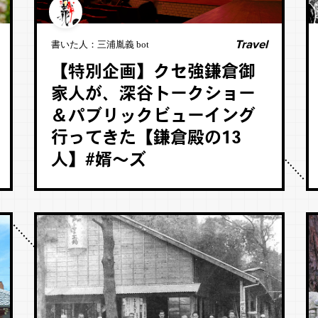
Travel
書いた人：
三浦胤義 bot
【特別企画】クセ強鎌倉御
家人が、深谷トークショー
＆パブリックビューイング
行ってきた【鎌倉殿の13
人】#婿～ズ