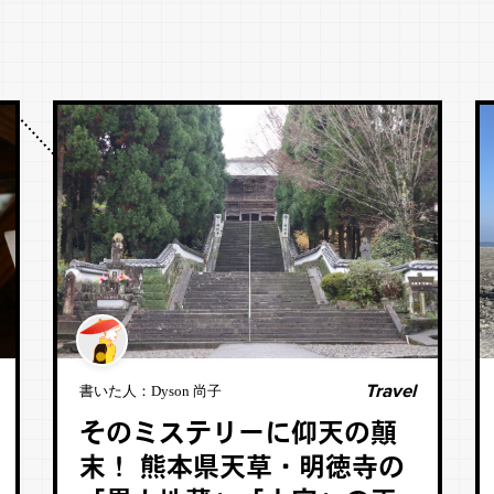
Travel
書いた人：
Dyson 尚子
そのミステリーに仰天の顛
末！ 熊本県天草・明徳寺の