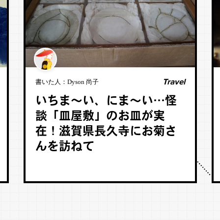
Travel
書いた人：
Dyson 尚子
いちま～い、にま～い…怪
談「皿屋敷」のお皿が実
在！滋賀県長久寺にお菊さ
んを訪ねて