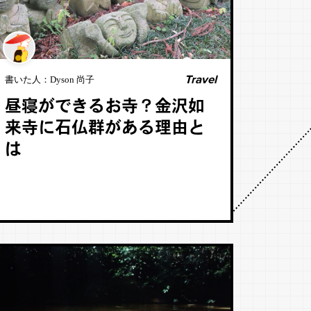
Travel
書いた人：
Dyson 尚子
昼寝ができるお寺？金沢如
来寺に石仏群がある理由と
は