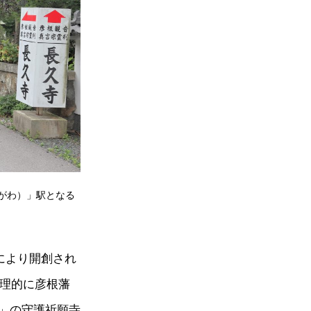
がわ）」駅となる
により開創され
地理的に彦根藩
」の守護祈願寺