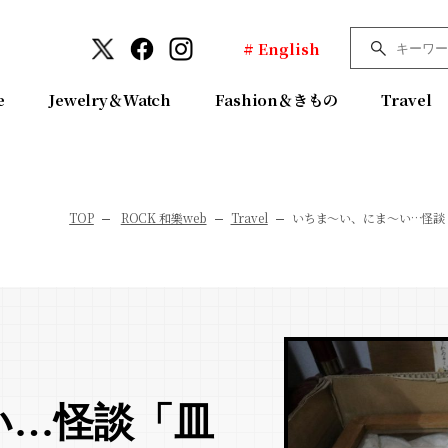
# English
e
Jewelry＆Watch
Fashion＆きもの
Travel
TOP
ROCK 和樂web
Travel
いちま～い、にま～い…怪談
い…怪談「皿