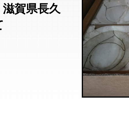
！滋賀県長久
て