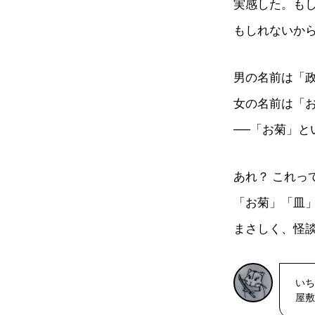
実感した。も
もしれないか
男の名前は「
女の名前は「
──「お菊」
あれ？ これっ
「お菊」「皿
まさしく、怪
いち
屋敷