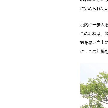
に定められて
境内に一歩入る
この紅梅は、
病を患い当山
に、この紅梅