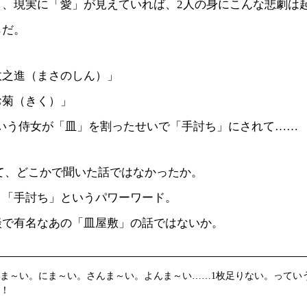
し、現実に「愛」が見えていれば、2人の身にこんな悲劇は
らだ。
政之進（まさのしん）」
お菊（きく）」
という侍女が「皿」を割ったせいで「手討ち」にされて……
て、どこかで聞いた話ではなかったか。
」「手討ち」というパワーワード。
談で有名なあの「皿屋敷」の話ではないか。
ま～い。にま～い。さんま～い。よんま～い……1枚足りない。ってい
！