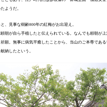
いたようだ。
と、見事な樹齢800年の紅梅がお出迎え。
源頼朝が自ら手植したと伝えられている。なんでも頼朝が上
に祈願。無事に病気平癒したことから、当山のご本尊である
を献納したという。