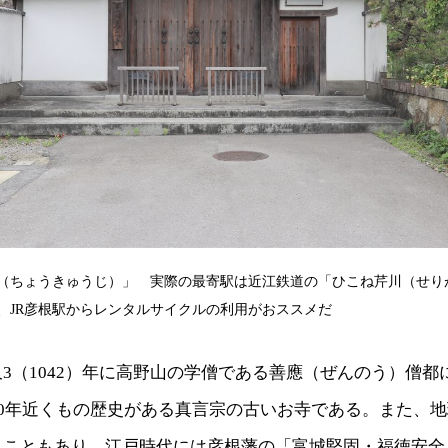
（ちょうきゅうじ）」 実際の最寄駅は近江鉄道の「ひこね芹川（せり
、JR彦根駅からレンタルサイクルの利用がおススメだ
3（1042）年に高野山の学僧である善應（ぜんのう）僧都
00年近くもの歴史がある真言宗の古いお寺である。また、
うこともあり、江戸時代には彦根藩の「富城堅固・福徳安全