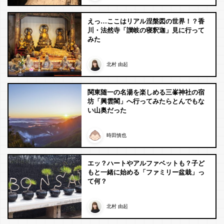
えっ…ここはリアル涅槃図の世界！？香
川・法然寺「讃岐の寝釈迦」見に行って
みた
北村 由起
関東随一の名湯を楽しめる三峯神社の宿
坊「興雲閣」へ行ってみたらとんでもな
い山奥だった
時田慎也
エッ？ハートやアルファベットも？子ど
もと一緒に始める「ファミリー盆栽」っ
て何？
北村 由起