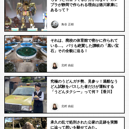
プラが静岡で作られる理由は徳川家康に
あるって？
角谷 正樹
それは、廃校の体育館で密かに作られて
いる…。 パリも絶賛した讃岐の「黒い宝
石」その全貌に迫る！
北村 由起
究極のうどんガチ勢、見参ッ！過酷なう
どん試験をパスした者だけが運転する
「うどんタクシー」って何？【香川】
北村 由起
承久の乱で処刑された公家の足跡を実際
に辿って想いを馳せてみた。