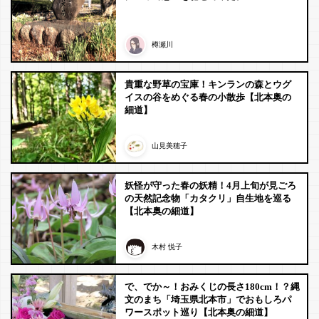
樽瀬川
貴重な野草の宝庫！キンランの森とウグ
イスの谷をめぐる春の小散歩【北本奥の
細道】
山見美穂子
妖怪が守った春の妖精！4月上旬が見ごろ
の天然記念物「カタクリ」自生地を巡る
【北本奥の細道】
木村 悦子
で、でか～！おみくじの長さ180cm！？縄
文のまち「埼玉県北本市」でおもしろパ
ワースポット巡り【北本奥の細道】