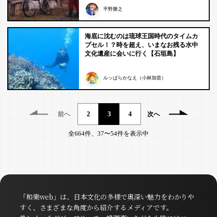
平野勝之
海底に沈むのは琉球王国時代のタイムカ
プセル！？時を超え、いまなお残る水中
文化遺産に会いに行く【石垣島】
ルッぱらかなえ（小林加苗）
前へ
2
3
4
次へ
全664件、37〜54件を表示中
「和樂web」は、日本文化の多様で奥深い魅力をわかりや
すく、さまざまな角度から紹介するメディアです。