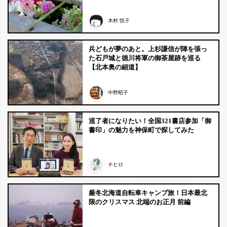
木村 悦子
兵どもが夢のあと。上杉謙信が陣を張っ
た石戸城と徳川将軍の御茶屋跡を巡る
【北本奥の細道】
中野昭子
巡了者になりたい！全国321書店参加「御
書印」の魅力を神保町で探してみた
チヒロ
厳冬北海道自転車キャンプ旅！日本最北
限のクリスマス 北端のお正月 前編