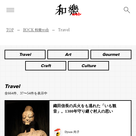
検索
TOP
ROCK 和樂web
Travel
Travel
Art
Gourmet
Craft
Culture
Travel
全664件、37〜54件を表示中
織田信長の兵火をも逃れた「いも観
音」。1300年守り継ぐ村人の思い
Dyson 尚子