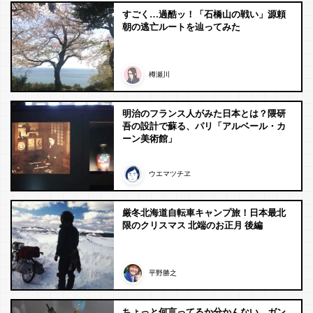
すごく…過酷ッ！「石橋山の戦い」源頼
朝の逃亡ルートを辿ってみた
樽瀬川
明治のフランス人がみた日本とは？隈研
吾の設計で蘇る、パリ「アルベール・カ
ーン美術館」
ウエマツチヱ
厳冬北海道自転車キャンプ旅！日本最北
限のクリスマス 北端のお正月 後編
平野勝之
ちょっと何言ってるか分かんない。ガン