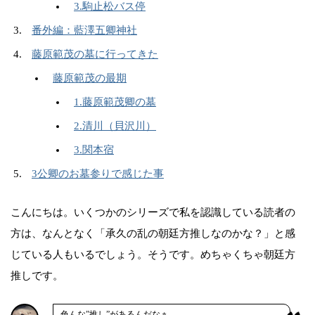
3.駒止松バス停
番外編：藍澤五卿神社
藤原範茂の墓に行ってきた
藤原範茂の最期
1.藤原範茂卿の墓
2.清川（貝沢川）
3.関本宿
3公卿のお墓参りで感じた事
こんにちは。いくつかのシリーズで私を認識している読者の
方は、なんとなく「承久の乱の朝廷方推しなのかな？」と感
じている人もいるでしょう。そうです。めちゃくちゃ朝廷方
推しです。
色んな”推し”があるんだなぁ。