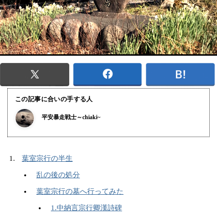
この記事に合いの手する人
平安暴走戦士～chiaki~
葉室宗行の半生
乱の後の処分
葉室宗行の墓へ行ってみた
1.中納言宗行卿漢詩碑