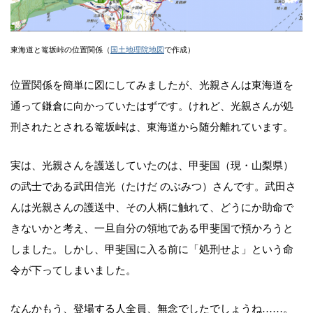
東海道と篭坂峠の位置関係（
国土地理院地図
で作成）
位置関係を簡単に図にしてみましたが、光親さんは東海道を
通って鎌倉に向かっていたはずです。けれど、光親さんが処
刑されたとされる篭坂峠は、東海道から随分離れています。
実は、光親さんを護送していたのは、甲斐国（現・山梨県）
の武士である武田信光（たけだ のぶみつ）さんです。武田さ
んは光親さんの護送中、その人柄に触れて、どうにか助命で
きないかと考え、一旦自分の領地である甲斐国で預かろうと
しました。しかし、甲斐国に入る前に「処刑せよ」という命
令が下ってしまいました。
なんかもう、登場する人全員、無念でしたでしょうね……。