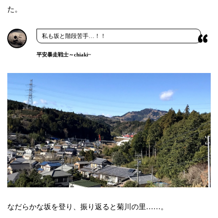
た。
私も坂と階段苦手…！！
平安暴走戦士～chiaki~
なだらかな坂を登り、振り返ると菊川の里……。