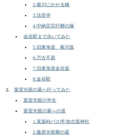
2.菊川にかかる橋
3.法音寺
4.中納言宗行卿の塚
金谷駅まで歩いてみた
5.旧東海道 菊川坂
6.万古不易
7.旧東海道金谷坂
8.金谷駅
葉室光親の墓へ行ってみた
葉室光親の半生
葉室光親の墓への道
1.篭坂峠バス停/加古坂神社
2.藤原光親卿の墓