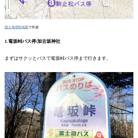
国土地理院地図
で作成
1.篭坂峠バス停/加古坂神社
まずはサクッとバスで篭坂峠バス停まで行きます。