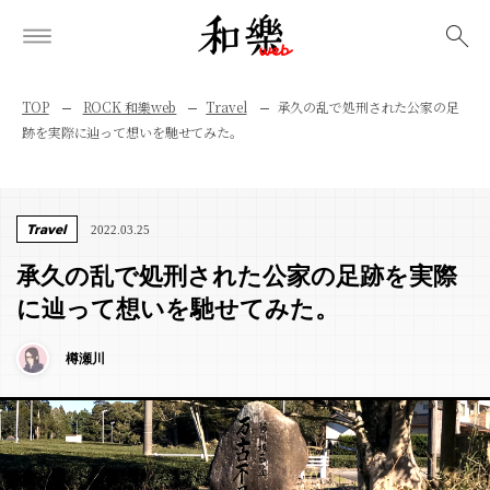
検索
TOP
ROCK 和樂web
Travel
承久の乱で処刑された公家の足
跡を実際に辿って想いを馳せてみた。
Travel
2022.03.25
承久の乱で処刑された公家の足跡を実際
に辿って想いを馳せてみた。
樽瀬川