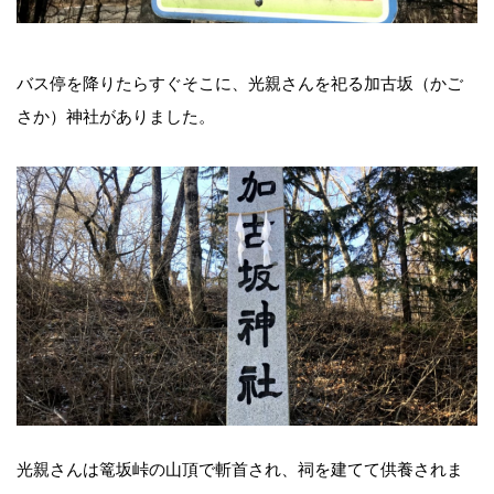
バス停を降りたらすぐそこに、光親さんを祀る加古坂（かご
さか）神社がありました。
光親さんは篭坂峠の山頂で斬首され、祠を建てて供養されま