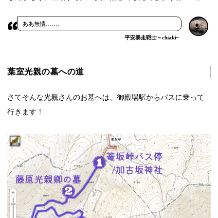
ああ無情……。
平安暴走戦士～chiaki~
葉室光親の墓への道
さてそんな光親さんのお墓へは、御殿場駅からバスに乗って
行きます！