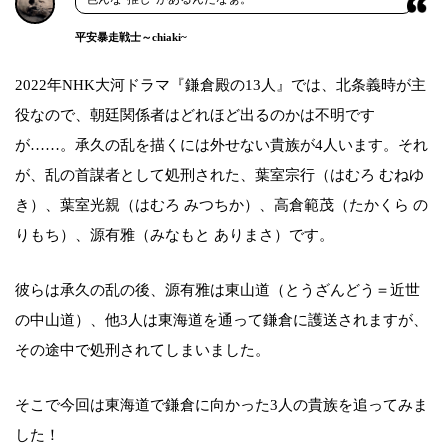
平安暴走戦士～chiaki~
2022年NHK大河ドラマ『鎌倉殿の13人』では、北条義時が主
役なので、朝廷関係者はどれほど出るのかは不明です
が……。承久の乱を描くには外せない貴族が4人います。それ
が、乱の首謀者として処刑された、葉室宗行（はむろ むねゆ
き）、葉室光親（はむろ みつちか）、高倉範茂（たかくら の
りもち）、源有雅（みなもと ありまさ）です。
彼らは承久の乱の後、源有雅は東山道（とうざんどう＝近世
の中山道）、他3人は東海道を通って鎌倉に護送されますが、
その途中で処刑されてしまいました。
そこで今回は東海道で鎌倉に向かった3人の貴族を追ってみま
した！