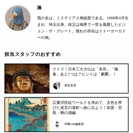
鳩
我の名は、ミステリアス鳩仮面である。1988年4月生
まれ、埼玉出身。叔父は鳩界で一世を風靡したピジ
ョン・ザ・グレート。憧れの存在はイトーヨーカド
ーの鳩。
担当スタッフのおすすめ
クイズ！日本三大大仏は「奈良」「鎌
倉」あと1つは？ヒントは「麒麟」！
黒田直美
広重浮世絵ワールドを求めて、古色を帯
びた迷宮の港町へ旅に出よう！岩国・宮
島・鞆の浦編
和樂web編集部