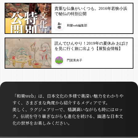
貴重な仏像がいくつも。2016年若狭小浜
で秘仏の特別公開
和樂web編集部
読んでひんやり！2019年の夏休み おばけ
を見に行く旅に出よう【展覧会情報】
門賀美央子
「和樂web」は、日本文化の多様で奥深い魅力をわかりや
すく、さまざまな角度から紹介するメディアです。
美しく、ラグジュアリーで、格調高いながらも時にはロッ
ク。伝統を守り継ぎながらも進化を続ける、幽遠な日本文
化の世界をお楽しみください。