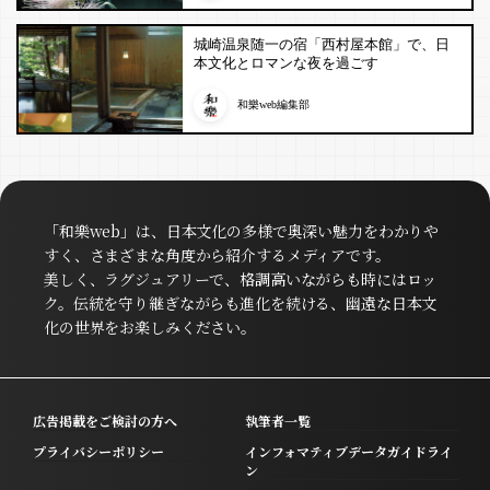
城崎温泉随一の宿「西村屋本館」で、日
本文化とロマンな夜を過ごす
和樂web編集部
「和樂web」は、日本文化の多様で奥深い魅力をわかりや
すく、さまざまな角度から紹介するメディアです。
美しく、ラグジュアリーで、格調高いながらも時にはロッ
ク。伝統を守り継ぎながらも進化を続ける、幽遠な日本文
化の世界をお楽しみください。
広告掲載をご検討の方へ
執筆者一覧
プライバシーポリシー
インフォマティブデータガイドライ
ン