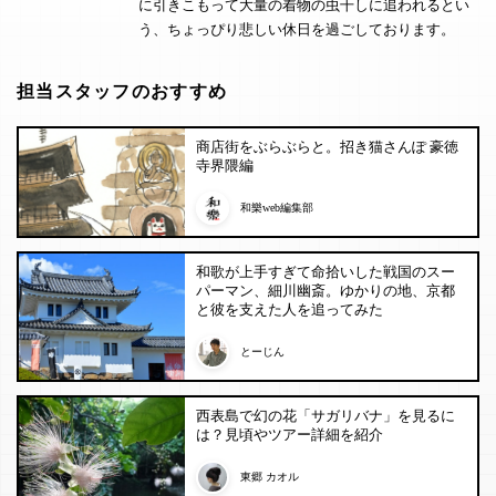
に引きこもって大量の着物の虫干しに追われるとい
う、ちょっぴり悲しい休日を過ごしております。
担当スタッフのおすすめ
商店街をぶらぶらと。招き猫さんぽ 豪徳
寺界隈編
和樂web編集部
和歌が上手すぎて命拾いした戦国のスー
パーマン、細川幽斎。ゆかりの地、京都
と彼を支えた人を追ってみた
とーじん
西表島で幻の花「サガリバナ」を見るに
は？見頃やツアー詳細を紹介
東郷 カオル