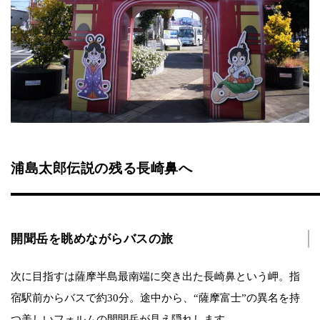
浦島太郎伝説の残る長崎鼻へ
開聞岳を眺めながらバスの旅
次に目指すは薩摩半島最南端に突き出た長崎鼻という岬。指
宿駅前からバスで約30分。途中から、“薩摩富士”の異名を持
つ美しいフォルムの開聞岳が見え隠れします。