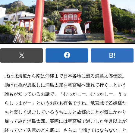
北は北海道から南は沖縄まで日本各地に残る浦島太郎伝説。
助けた亀が恩返しに浦島太郎を竜宮城へ連れて行く…という
誰もが知っているお話で、「むっかしー、むっかしー、うっ
らしっまがー」というお歌も有名ですね。竜宮城で乙姫様た
ちと楽しく過ごしているうちにふと故郷のことが気にかかり
帰ってみた浦島太郎。実際には竜宮城で過ごした年月以上が
経っていて失意のどん底に。さらに「開けてはならない」と