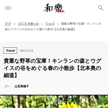
検索
TOP
ROCK 和樂web
Travel
貴重な野草の宝庫！キンランの
森とウグイスの谷をめぐる春の小散歩【北本奥の細道】
Travel
2022.03.19
貴重な野草の宝庫！キンランの森とウグ
イスの谷をめぐる春の小散歩【北本奥の
細道】
山見美穂子