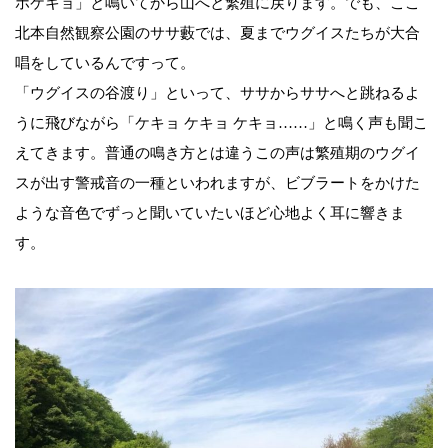
ホケキョ」と鳴いてから山へと繁殖に戻ります。でも、ここ
北本自然観察公園のササ藪では、夏までウグイスたちが大合
唱をしているんですって。
「ウグイスの谷渡り」といって、ササからササへと跳ねるよ
うに飛びながら「ケキョ ケキョ ケキョ……」と鳴く声も聞こ
えてきます。普通の鳴き方とは違うこの声は繁殖期のウグイ
スが出す警戒音の一種といわれますが、ビブラートをかけた
ような音色でずっと聞いていたいほど心地よく耳に響きま
す。