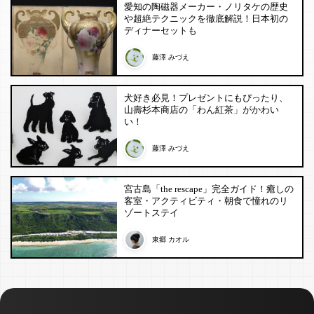
愛知の陶磁器メーカー・ノリタケの歴史
や超絶テクニックを徹底解説！日本初の
ディナーセットも
藤澤 みづえ
犬好き必見！プレゼントにもぴったり、
山壽杉本商店の「わん紅茶」がかわい
い！
藤澤 みづえ
宮古島「the rescape」完全ガイド！癒しの
客室・アクティビティ・朝食で憧れのリ
ゾートステイ
東郷 カオル