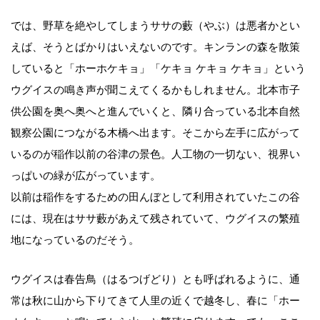
では、野草を絶やしてしまうササの藪（やぶ）は悪者かとい
えば、そうとばかりはいえないのです。キンランの森を散策
していると「ホーホケキョ」「ケキョ ケキョ ケキョ」という
ウグイスの鳴き声が聞こえてくるかもしれません。北本市子
供公園を奥へ奥へと進んでいくと、隣り合っている北本自然
観察公園につながる木橋へ出ます。そこから左手に広がって
いるのが稲作以前の谷津の景色。人工物の一切ない、視界い
っぱいの緑が広がっています。
以前は稲作をするための田んぼとして利用されていたこの谷
には、現在はササ藪があえて残されていて、ウグイスの繁殖
地になっているのだそう。
ウグイスは春告鳥（はるつげどり）とも呼ばれるように、通
常は秋に山から下りてきて人里の近くで越冬し、春に「ホー