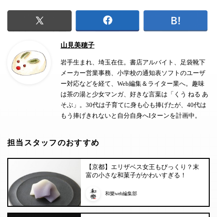
山見美穂子
岩手生まれ、埼玉在住。書店アルバイト、足袋靴下
メーカー営業事務、小学校の通知表ソフトのユーザ
ー対応などを経て、Web編集＆ライター業へ。趣味
は茶の湯と少女マンガ、好きな言葉は「くう ねる あ
そぶ」。30代は子育てに身も心も捧げたが、40代は
もう捧げきれないと自分自身へIターンを計画中。
担当スタッフのおすすめ
【京都】エリザベス女王もびっくり？末
富の小さな和菓子がかわいすぎる！
和樂web編集部