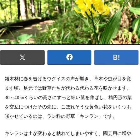
雑木林に春を告げるウグイスの声が響き、草木や虫が目を覚
ます頃、足元では野草たちが代わる代わる花を咲かせます。
30～40㎝くらいの高さにすっと細い茎を伸ばし、楕円形の葉
を交互につけたその先に、こぼれそうな黄色い花をいくつも
咲かせているのは、ラン科の野草「キンラン」です。
キンランは土が変わると枯れてしまいやすく、園芸用に増や