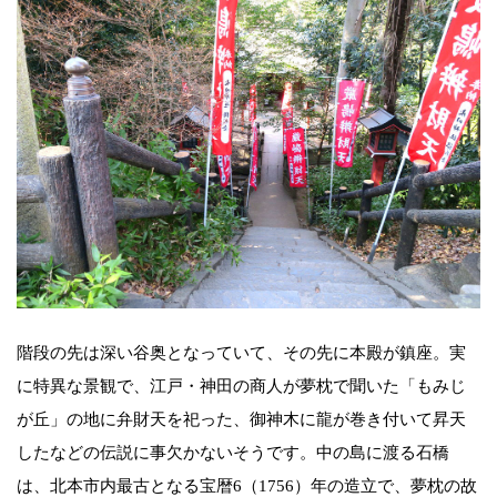
階段の先は深い谷奥となっていて、その先に本殿が鎮座。実
に特異な景観で、江戸・神田の商人が夢枕で聞いた「もみじ
が丘」の地に弁財天を祀った、御神木に龍が巻き付いて昇天
したなどの伝説に事欠かないそうです。中の島に渡る石橋
は、北本市内最古となる宝暦6（1756）年の造立で、夢枕の故