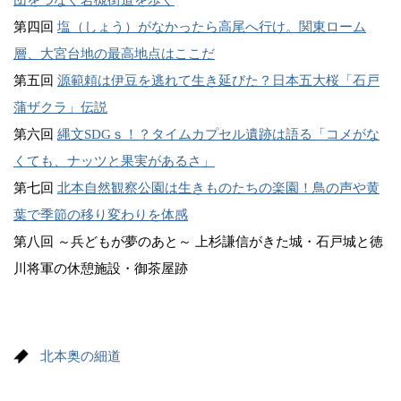
団をつなぐ岩槻街道を歩く
第四回
塩（しょう）がなかったら高尾へ行け。関東ローム
層、大宮台地の最高地点はここだ
第五回
源範頼は伊豆を逃れて生き延びた？日本五大桜「石戸
蒲ザクラ」伝説
第六回
縄文SDGｓ！？タイムカプセル遺跡は語る「コメがな
くても、ナッツと果実があるさ」
第七回
北本自然観察公園は生きものたちの楽園！鳥の声や黄
葉で季節の移り変わりを体感
第八回 ～兵どもが夢のあと～ 上杉謙信がきた城・石戸城と徳
川将軍の休憩施設・御茶屋跡
北本奥の細道