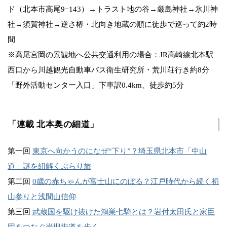
ド（北本市高尾9−143）→トラスト地の谷→厳島神社→氷川神
社→須賀神社→逆さ椿・北向き地蔵の順に徒歩で巡って約2時
間
※高尾宮岡の景観地へ公共交通利用の場合：JR高崎線北本駅
西口から川越観光自動車バス衛生研究所・荒川荘行き約8分
「野外活動センター入口」下車訳0.4km、徒歩約5分
「連載 北本奥の細道」
第一回
東京へ向かうのになぜ“下り”？埼玉県北本市「中山
道」謎を紐解くぶらり旅
第二回
0歳の赤ちゃんが富士山にのぼる？江戸時代から続く初
山参りと浅間山信仰
第三回
武蔵国を駆け抜けた鴻巣七騎とは？岩付太田氏と家臣