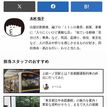
木村 悦子
出版社勤務後、編プロ「ミトシロ書房」創業。著書
に『入りにくいけど素敵な店』『似ている動物「見
分け方」事典』など。民謡、盆踊り、俗信、食文化
など、人の営みや祈りを感じさせるものが好き。四
柱推命・易占を行い、わりと当たる。
担当スタッフのおすすめ
上総一ノ宮駅とは？首都圏通勤列車の終
点に行ってみた
とーじん
「東京都立中央図書館」の魅力を案内！
豊富な資料がそろう、まるで大人の遊園