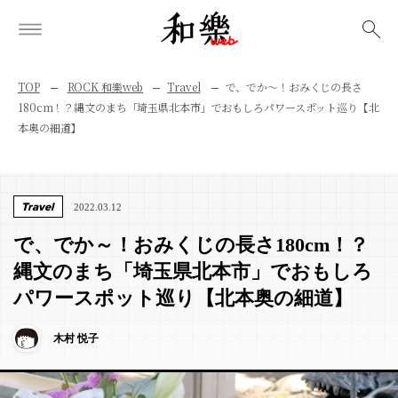
検索
TOP
ROCK 和樂web
Travel
で、でか～！おみくじの長さ
180cm！？縄文のまち「埼玉県北本市」でおもしろパワースポット巡り【北
本奥の細道】
Travel
2022.03.12
で、でか～！おみくじの長さ180cm！？
縄文のまち「埼玉県北本市」でおもしろ
パワースポット巡り【北本奥の細道】
木村 悦子