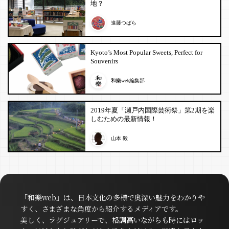
地？
進藤つばら
Kyoto’s Most Popular Sweets, Perfect for
Souvenirs
和樂web編集部
2019年夏「瀬戸内国際芸術祭」第2期を楽
しむための最新情報！
山本 毅
「和樂web」は、日本文化の多様で奥深い魅力をわかりや
すく、さまざまな角度から紹介するメディアです。
美しく、ラグジュアリーで、格調高いながらも時にはロッ