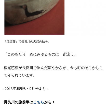
「後楽荘」で長良川の天然の鮎を。
「このあたり めにみゆるものは 皆涼し」
松尾芭蕉が長良川で詠んだ涼やかさが、今も町のそこかしこ
で守られています。
-2013年和樂8・9月号より-
長良川の旅前半は
こちら
から！