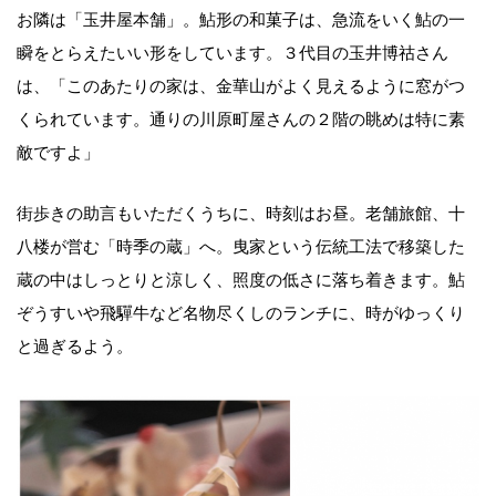
お隣は「玉井屋本舗」。鮎形の和菓子は、急流をいく鮎の一
瞬をとらえたいい形をしています。３代目の玉井博祜さん
は、「このあたりの家は、金華山がよく見えるように窓がつ
くられています。通りの川原町屋さんの２階の眺めは特に素
敵ですよ」
街歩きの助言もいただくうちに、時刻はお昼。老舗旅館、十
八楼が営む「時季の蔵」へ。曳家という伝統工法で移築した
蔵の中はしっとりと涼しく、照度の低さに落ち着きます。鮎
ぞうすいや飛驒牛など名物尽くしのランチに、時がゆっくり
と過ぎるよう。