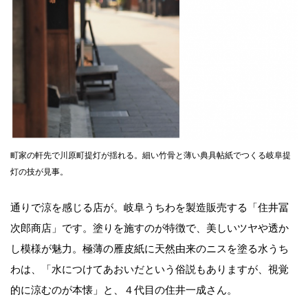
町家の軒先で川原町提灯が揺れる。細い竹骨と薄い典具帖紙でつくる岐阜提
灯の技が見事。
通りで涼を感じる店が。岐阜うちわを製造販売する「住井冨
次郎商店」です。塗りを施すのが特徴で、美しいツヤや透か
し模様が魅力。極薄の雁皮紙に天然由来のニスを塗る水うち
わは、「水につけてあおいだという俗説もありますが、視覚
的に涼むのが本懐」と、４代目の住井一成さん。