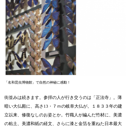
「名和昆虫博物館」で自然の神秘に感動！
街並みは続きます。参拝の人が行き交うのは「正法寺」。薄
暗い大仏殿に、高さ13・７ｍの岐阜大仏が。１８３３年の建
立以来、修復なしのお姿とか。竹職人が編んだ竹材に、美濃
の粘土、美濃和紙の経文、さらに漆と金箔を重ねた日本最大