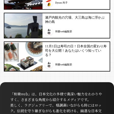
Dyson 尚子
瀬戸内観光の穴場、大三島は海に浮かぶ
神の島
和樂web編集部
11月1日は寿司の日！日本全国の変わり寿
司を大公開！あなたはいくつ知ってい
る？
和樂web編集部
「和樂web」は、日本文化の多様で奥深い魅力をわかりや
すく、さまざまな角度から紹介するメディアです。
美しく、ラグジュアリーで、格調高いながらも時にはロッ
ク。伝統を守り継ぎながらも進化を続ける、幽遠な日本文