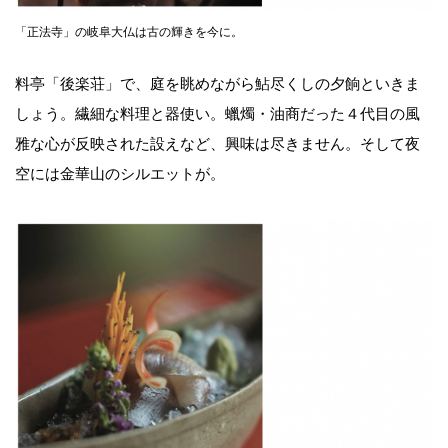
「正法寺」の岐阜大仏は古の輝きを今に。
料亭「後楽荘」で、庭を眺めながら鮎尽くしの夕餉といきま
しょう。繊細な料理と器使い。蠟燭・油商だった４代目の風
雅な心が反映された設えなど、興味は尽きません。そして夜
空には金華山のシルエットが。