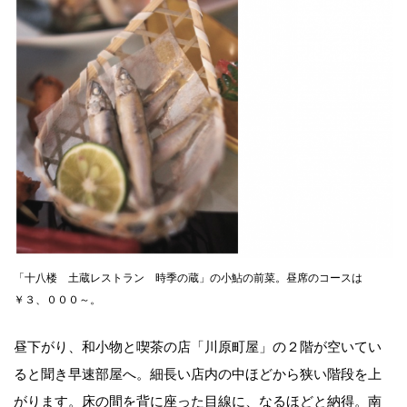
「十八楼 土蔵レストラン 時季の蔵」の小鮎の前菜。昼席のコースは
￥３、０００～。
昼下がり、和小物と喫茶の店「川原町屋」の２階が空いてい
ると聞き早速部屋へ。細長い店内の中ほどから狭い階段を上
がります。床の間を背に座った目線に、なるほどと納得。南