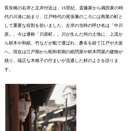
長良橋の右岸と左岸付近は、16世紀、斎藤家から織田家の時
代の川湊に始まり、江戸時代の尾張藩のころには商業の町と
して重要な役割を担いました。左岸の当時の呼び名は「中川
原」、今は通称「川原町」。川が生んだ州の土地に、上流か
ら材木や和紙、竹などが船で運ばれ、桑名を経て江戸や大坂
へ。現在は江戸期から昭和初期の紙問屋や材木問屋の建物が
残り、端正な木格子の佇まいが流通した材のよさを語りま
す。