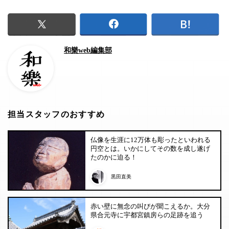
和樂web編集部
担当スタッフのおすすめ
仏像を生涯に12万体も彫ったといわれる
円空とは。いかにしてその数を成し遂げ
たのかに迫る！
黒田直美
赤い壁に無念の叫びが聞こえるか。大分
県合元寺に宇都宮鎮房らの足跡を追う