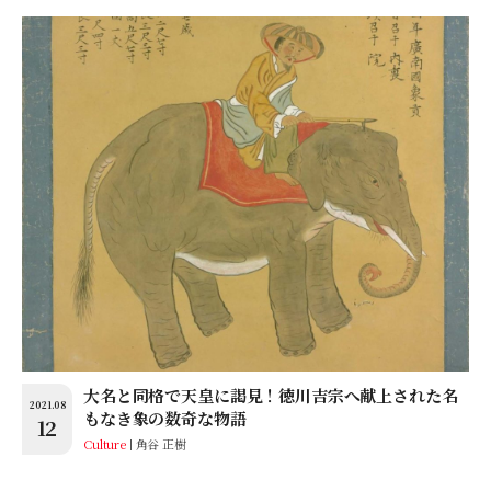
大名と同格で天皇に謁見！徳川吉宗へ献上された名
2021.08
もなき象の数奇な物語
12
Culture
角谷 正樹