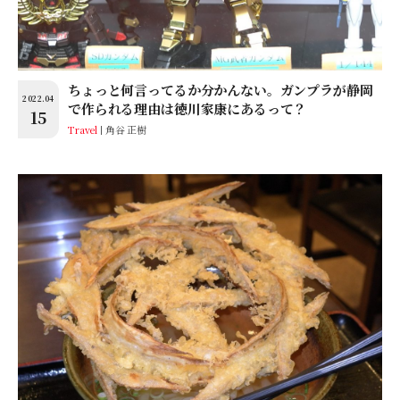
ちょっと何言ってるか分かんない。ガンプラが静岡
2022.04
で作られる理由は徳川家康にあるって？
15
Travel
角谷 正樹