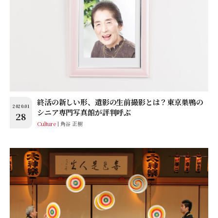
終活の新しい形、遺影の生前撮影とは？東京巣鴨の
2020.01
シニア専門写真館が評判呼ぶ
28
Culture
角谷 正樹