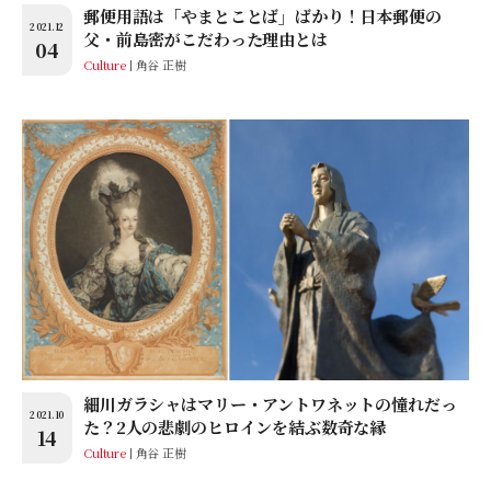
郵便用語は「やまとことば」ばかり！日本郵便の
2021.12
父・前島密がこだわった理由とは
04
Culture
角谷 正樹
細川ガラシャはマリー・アントワネットの憧れだっ
2021.10
た？2人の悲劇のヒロインを結ぶ数奇な縁
14
Culture
角谷 正樹