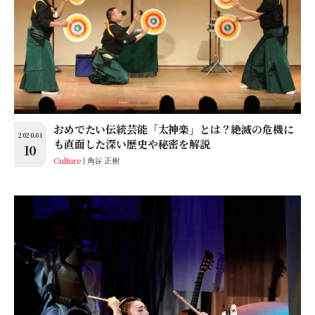
おめでたい伝統芸能「太神楽」とは？絶滅の危機に
2020.01
も直面した深い歴史や秘密を解説
10
Culture
角谷 正樹