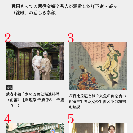
戦国きっての悪役令嬢？秀吉が溺愛した年下妻・茶々
（淀殿）の悲しき素顔
連載
武者小路千家のお盆と精進料理
八百比丘尼とは？人魚の肉を食べ
（前編）【料理家 千麻子の「千歳
800年生きた女の生涯とその結末
一食」】
を解説