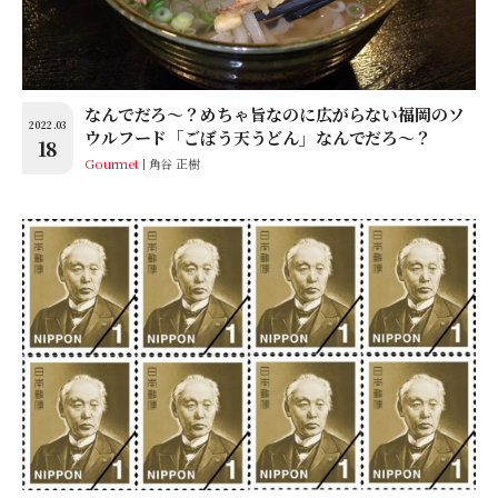
なんでだろ～？めちゃ旨なのに広がらない福岡のソ
2022.03
ウルフード「ごぼう天うどん」なんでだろ～？
18
Gourmet
角谷 正樹