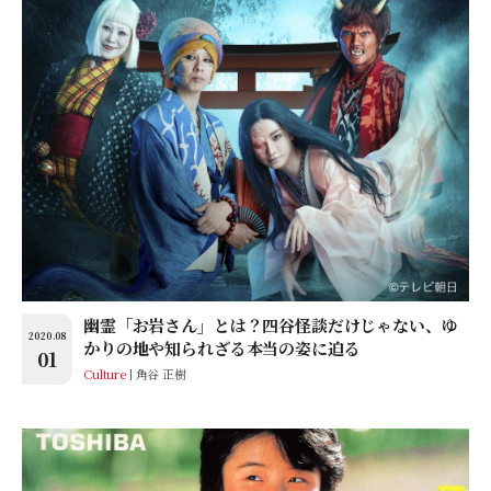
幽霊「お岩さん」とは？四谷怪談だけじゃない、ゆ
2020.08
かりの地や知られざる本当の姿に迫る
01
Culture
角谷 正樹