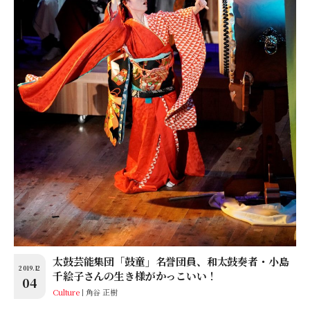
太鼓芸能集団「鼓童」名誉団員、和太鼓奏者・小島
2019.12
千絵子さんの生き様がかっこいい！
04
Culture
角谷 正樹