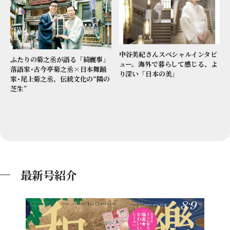
中谷美紀さんスペシャルインタビ
ふたりの菊之丞が語る「綺麗事」
ュー。海外で暮らして感じる、よ
落語家･古今亭菊之丞×日本舞踊
り深い「日本の美」
家･尾上菊之丞、伝統文化の“隣の
芝生”
最新号紹介