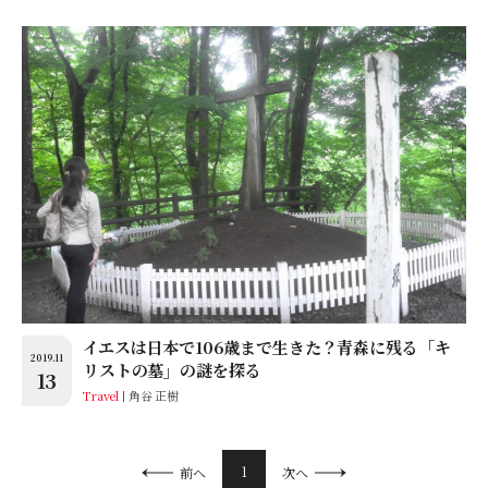
イエスは日本で106歳まで生きた？青森に残る「キ
2019.11
リストの墓」の謎を探る
13
Travel
角谷 正樹
1
前へ
次へ