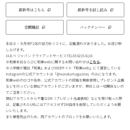
最新号はこちら
最新号を試し読み
定期購読
バックナンバー
本誌８・９月号P.208の協力社リストに、記載漏れがありました。お詫び申
し上げます。
ロエベ ジャパン クライアントサービスTEL03-6215-6116
※和樂本誌ならびに和樂webに関するお問い合わせは
こちら
。
※小学館が雑誌『和樂』およびWEBサイト『和樂web』にて運営している
Instagramの公式アカウントは「@warakumagazine」のみになります。
和樂webのロゴや名称、公式アカウントの投稿を無断使用しプレゼント企画
などを行っている類似アカウントがございますが、弊社とは一切関係ないの
でご注意ください。
類似アカウントから不審なDM（プレゼント当選告知）などを受け取った際
は、記載されたURLにはアクセスせずDM自体を削除していただくようお願
いいたします。
また被害防止のため、同アカウントのブロックをお願いいたします。