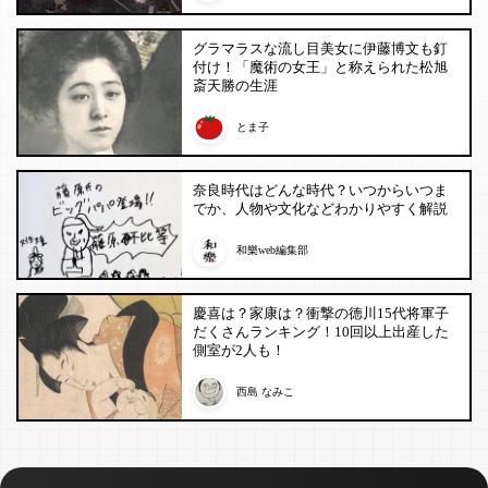
グラマラスな流し目美女に伊藤博文も釘
付け！「魔術の女王」と称えられた松旭
斎天勝の生涯
とま子
奈良時代はどんな時代？いつからいつま
でか、人物や文化などわかりやすく解説
和樂web編集部
慶喜は？家康は？衝撃の徳川15代将軍子
だくさんランキング！10回以上出産した
側室が2人も！
西島 なみこ