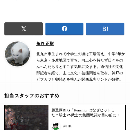
角谷 正樹
北九州市生まれで小学生の頃は工場萌え。中学3年か
ら東京・多摩地区で育ち、向上心を持たず日々をの
んべんだらりとすごす気風に染まる。通信社の文化
部記者を経て、主に文化・芸能関連を取材。神戸の
ビフカツと卵焼きを挟んだ関西風卵サンドが好物。
担当スタッフのおすすめ
超重厚RPG「Kenshi」はなぜヒットし
た？騎士VS武士の集団戦闘が目の前に！
澤田真一