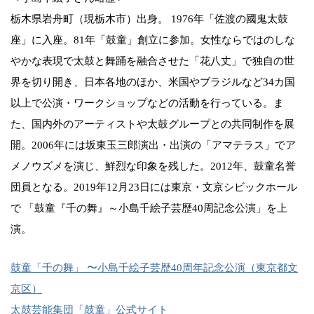
栃木県岩舟町（現栃木市）出身。 1976年「佐渡の國鬼太鼓
座」に入座。81年「鼓童」創立に参加。女性ならではのしな
やかな表現で太鼓と舞踊を融合させた「花八丈」で独自の世
界を切り開き、日本各地のほか、米国やブラジルなど34カ国
以上で公演・ワークショップなどの活動を行っている。ま
た、国内外のアーティストや太鼓グループとの共同制作を展
開。2006年には坂東玉三郎演出・出演の「アマテラス」でア
メノウズメを演じ、鮮烈な印象を残した。2012年、鼓童名誉
団員となる。2019年12月23日には東京・文京シビックホール
で 「鼓童『千の舞』～小島千絵子芸歴40周記念公演」を上
演。
鼓童「千の舞」 〜小島千絵子芸歴40周年記念公演（東京都文
京区）
太鼓芸能集団「鼓童」公式サイト