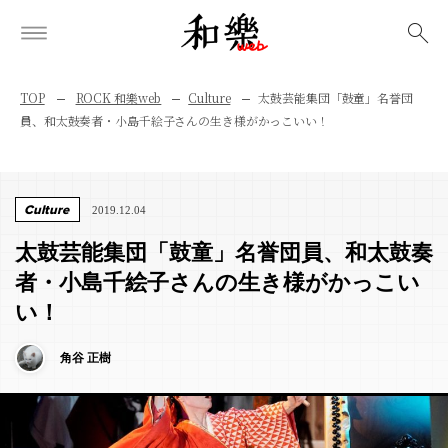
検索
TOP
ROCK 和樂web
Culture
太鼓芸能集団「鼓童」名誉団
員、和太鼓奏者・小島千絵子さんの生き様がかっこいい！
Culture
2019.12.04
太鼓芸能集団「鼓童」名誉団員、和太鼓奏
者・小島千絵子さんの生き様がかっこい
い！
角谷 正樹