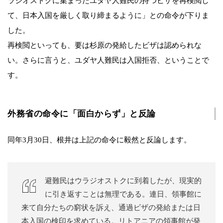
ラジオストクに集まったユダヤ人難民の持つビザを再検閲し
て、日本入国を厳しく取り締まるように」との命令が下りま
した。
再検閲といっても、要は杉原の発給したビザは認められな
い。さらに言うと、ユダヤ人難民は入国拒否、ということで
す。
外務省の命令に「面白からず」と反論
同年3月30日、根井は上記の命令に毅然と反論します。
避難民はウラジオストクに到着したが、現実的
に引き返すことは無理である。連日、領事館に
来て自分たちの窮状を訴え、通過ビザの発給または日
本入国の検印を求めている。リトアニアの領事館が発