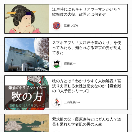
江戸時代にもキャリアウーマンがいた？
歌舞伎の大役、政岡とは何者ぞ
進藤つばら
スマホアプリ「大江戸今昔めぐり」を使
ってみたら、知られざる東京の姿が見え
てきた
澤田真一
牧の方とは？わかりやすく人物解説！宮
沢りえ演じる女性は悪女なのか【鎌倉殿
の13人予習シリーズ】
三浦胤義 bot
紫式部の父・藤原為時とはどんな人？道
長も呆れた学者肌の男の人生