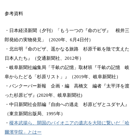
参考資料
・日本経済新聞（夕刊）「もう一つの『命のビザ』 根井三
郎発給の実物発見」（2020年、6月4日付）
・北出明『命のビザ、遥かなる旅路 杉原千畝を陰で支えた
日本人たち』（交通新聞社、2012年）
・岐阜新聞社編集局「千畝の記憶」取材班『千畝の記憶 岐
阜からたどる「杉原リスト」』（2019年、岐阜新聞社）
・バンクーバー新報 企画・編 高橋文 編者『太平洋を渡
った杉原ビザ』(2020年、岐阜新聞社)
・中日新聞社会部編『自由への逃走 杉原ビザとユダヤ人』
（東京新聞出版局、1995年）
・
榎本武揚ら、開国のパイオニアの遺志を大陸に繋いだ「哈
爾濱学院」とはー