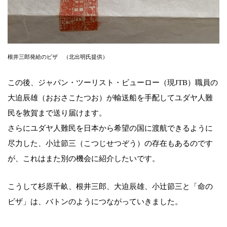
根井三郎発給のビザ （北出明氏提供）
この後、ジャパン・ツーリスト・ビューロー（現JTB）職員の
大迫辰雄（おおさこたつお）が輸送船を手配してユダヤ人難
民を敦賀まで送り届けます。
さらにユダヤ人難民を日本から希望の国に渡航できるように
尽力した、小辻節三（こつじせつぞう）の存在もあるのです
が、これはまた別の機会に紹介したいです。
こうして杉原千畝、根井三郎、大迫辰雄、小辻節三と「命の
ビザ」は、バトンのようにつながっていきました。