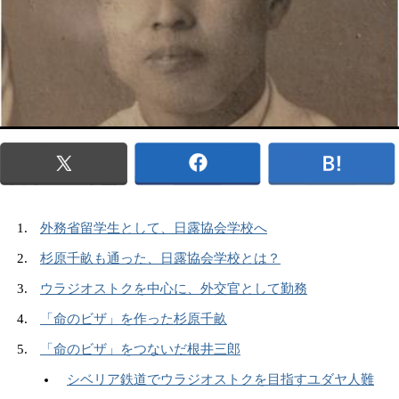
外務省留学生として、日露協会学校へ
杉原千畝も通った、日露協会学校とは？
ウラジオストクを中心に、外交官として勤務
「命のビザ」を作った杉原千畝
「命のビザ」をつないだ根井三郎
シベリア鉄道でウラジオストクを目指すユダヤ人難