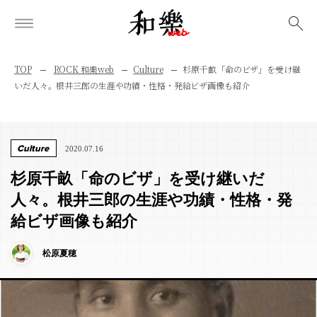
検索
TOP
ROCK 和樂web
Culture
杉原千畝「命のビザ」を受け継
いだ人々。根井三郎の生涯や功績・性格・発給ビザ画像も紹介
Culture
2020.07.16
杉原千畝「命のビザ」を受け継いだ
人々。根井三郎の生涯や功績・性格・発
給ビザ画像も紹介
松原夏穂