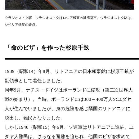
ウラジオストク駅 ウラジオストクはロシア極東の港湾都市。ウラジオストク駅は、
シベリア鉄度の終点。
「命のビザ」を作った杉原千畝
1939（昭和14）年8月、リトアニアの日本領事館に杉原千畝が
副領事として着任しました。
同年9月、ナチス・ドイツはポーランドに侵攻（第二次世界大
戦の始まり）。当時、ポーランドには300～400万人のユダヤ
人が住んでいましたが、身の危険を感じ隣国のリトアニアに
脱出し、難民となりました。
しかし1940（昭和15）年6月、ソ連軍はリトアニアに進駐。ユ
ダヤ人難民は、さらなる避難を迫られ、他国のビザを求めて