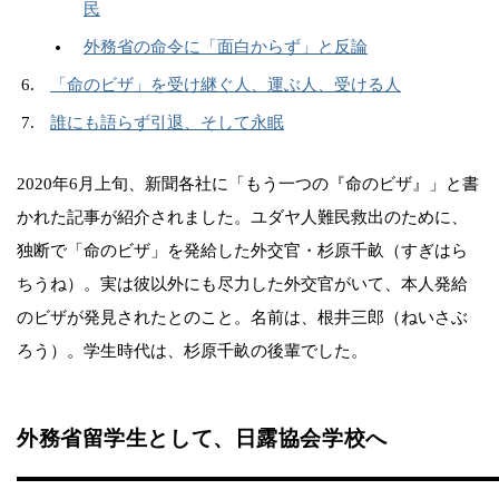
民
外務省の命令に「面白からず」と反論
「命のビザ」を受け継ぐ人、運ぶ人、受ける人
誰にも語らず引退、そして永眠
2020年6月上旬、新聞各社に「もう一つの『命のビザ』」と書
かれた記事が紹介されました。ユダヤ人難民救出のために、
独断で「命のビザ」を発給した外交官・杉原千畝（すぎはら
ちうね）。実は彼以外にも尽力した外交官がいて、本人発給
のビザが発見されたとのこと。名前は、根井三郎（ねいさぶ
ろう）。学生時代は、杉原千畝の後輩でした。
外務省留学生として、日露協会学校へ