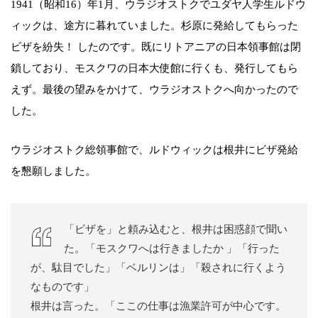
1941（昭和16）年1月、ウラジオストクでユダヤ人学生ルドウ
ィックは、途方に暮れていました。杉原に発給してもらった
ビザを紛失！ したのです。既にリトアニアの日本領事館は閉
鎖しており、モスクワの日本大使館に行くも、発行してもら
えず。最後の望みをかけて、ウラジオストクへ向かったので
した。
ウラジオストク総領事館で、ルドウィックは根井にビザ発給
を懇願しました。
「ビザを」と頼み込むと、根井は困惑顔で聞い
た。「モスクワへは行きましたか 」「行った
が、駄目でした」「ベルリンは」「殺されに行くよう
なものです」
根井は言った。「ここの仕事は漁業許可が中心です。