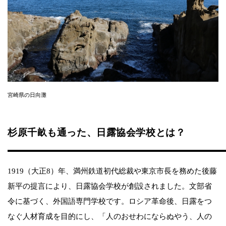
宮崎県の日向灘
杉原千畝も通った、日露協会学校とは？
1919（大正8）年、満州鉄道初代総裁や東京市長を務めた後藤
新平の提言により、日露協会学校が創設されました。文部省
令に基づく、外国語専門学校です。ロシア革命後、日露をつ
なぐ人材育成を目的にし、「人のおせわにならぬやう、人の