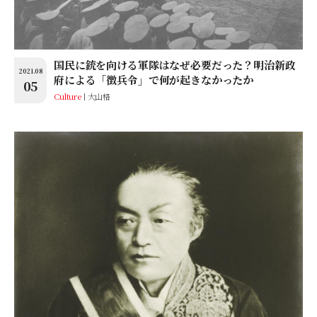
国民に銃を向ける軍隊はなぜ必要だった？明治新政
2021.08
府による「徴兵令」で何が起きなかったか
05
Culture
大山格