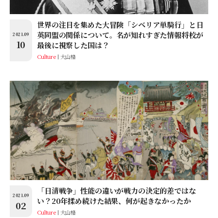
世界の注目を集めた大冒険「シベリア単騎行」と日
英同盟の関係について。名が知れすぎた情報将校が
2021.09
10
最後に視察した国は？
Culture
大山格
「日清戦争」性能の違いが戦力の決定的差ではな
2021.09
い？20年揉め続けた結果、何が起きなかったか
02
Culture
大山格