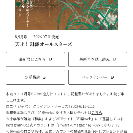
8,9月号
2026.07.01発売
天才！ 琳派オールスターズ
最新号はこちら
最新号を試し読み
定期購読
バックナンバー
本誌８・９月号P.208の協力社リストに、記載漏れがありました。お詫び申
し上げます。
ロエベ ジャパン クライアントサービスTEL03-6215-6116
※和樂本誌ならびに和樂webに関するお問い合わせは
こちら
。
※小学館が雑誌『和樂』およびWEBサイト『和樂web』にて運営している
Instagramの公式アカウントは「@warakumagazine」のみになります。
和樂webのロゴや名称、公式アカウントの投稿を無断使用しプレゼント企画