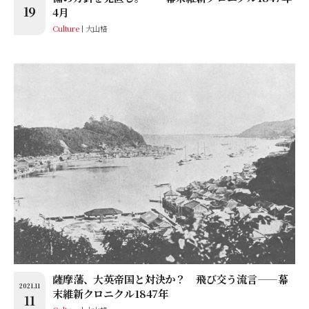
19
4月
Culture
大山格
薩摩藩、大英帝国と対決か？ 飛び交う流言——幕
2021.11
末維新クロニクル1847年
11