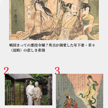
戦国きっての悪役令嬢？秀吉が溺愛した年下妻・茶々
（淀殿）の悲しき素顔