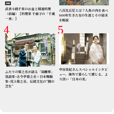
連載
武者小路千家のお盆と精進料理
八百比丘尼とは？人魚の肉を食べ
（前編）【料理家 千麻子の「千歳
800年生きた女の生涯とその結末
一食」】
を解説
中谷美紀さんスペシャルインタビ
ふたりの菊之丞が語る「綺麗事」
ュー。海外で暮らして感じる、よ
落語家･古今亭菊之丞×日本舞踊
り深い「日本の美」
家･尾上菊之丞、伝統文化の“隣の
芝生”