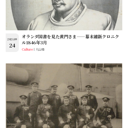
オランダ国書を見た黄門さま——幕末維新クロニク
2021.09
ル1846年3月
24
Culture
大山格