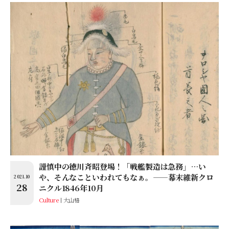
謹慎中の徳川斉昭登場！「戦艦製造は急務」…い
や、そんなこといわれてもなぁ。——幕末維新クロ
2021.10
28
ニクル1846年10月
Culture
大山格