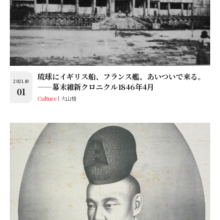
琉球にイギリス船、フランス艦、あいついで来る。
2021.10
——幕末維新クロニクル1846年4月
01
Culture
大山格