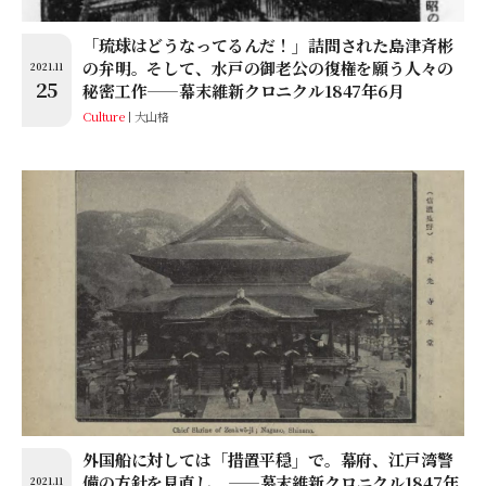
「琉球はどうなってるんだ！」詰問された島津斉彬
の弁明。そして、水戸の御老公の復権を願う人々の
2021.11
25
秘密工作——幕末維新クロニクル1847年6月
Culture
大山格
外国船に対しては「措置平穏」で。幕府、江戸湾警
備の方針を見直し。——幕末維新クロニクル1847年
2021.11