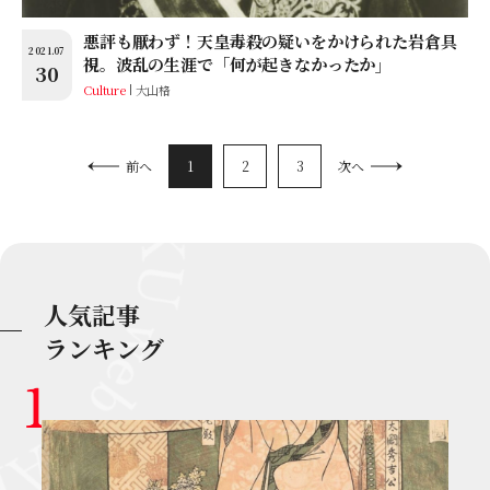
悪評も厭わず！天皇毒殺の疑いをかけられた岩倉具
2021.07
視。波乱の生涯で「何が起きなかったか」
30
Culture
大山格
1
2
3
前へ
次へ
人気記事
ランキング