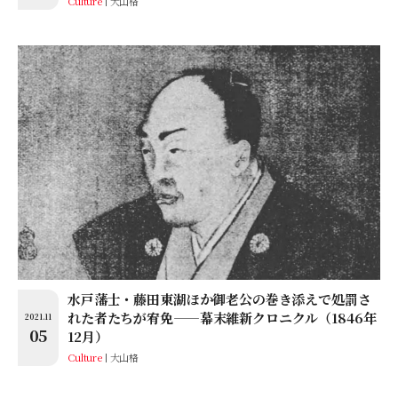
Culture
大山格
水戸藩士・藤田東湖ほか御老公の巻き添えで処罰さ
れた者たちが宥免——幕末維新クロニクル（1846年
2021.11
05
12月）
Culture
大山格