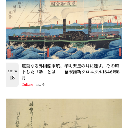
度重なる外国船来航、孝明天皇の耳に達す。その時
下した「勅」とは——幕末維新クロニクル1846年8
2021.10
18
月
Culture
大山格