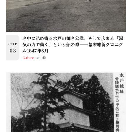
老中に詰め寄る水戸の御老公様。そして広まる「湯
気の力で動く」という船の噂——幕末維新クロニク
2021.12
03
ル1847年8月
Culture
大山格