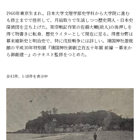
1960年東京生まれ。日本大学文理学部史学科から大学院に進む
も修士までで挫折して、月給取りで生活しつつ歴史同人・日本史
探偵団を立ち上げた。架空戦記作家の佐藤大輔(故人)の後押しを
得て物書きに転身、歴史ライターとして現在に至る。得意分野は
幕末維新史と明治史で、特に戊辰戦争には詳しい。靖国神社遊就
館の平成30年特別展『靖国神社御創立百五十年展 前編 ―幕末か
ら御創建―』のテキスト監修をつとめた。
全43件、1-18件を表示中