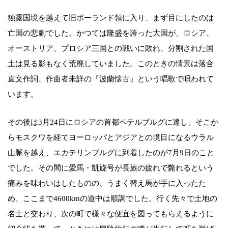
独露国境を越えて旧ポーランド領に入り、まず目にしたのは
亡国の悲劇でした。かつては隆盛を誇った大国が、ロシア、
オーストリア、プロシア三国との戦いに敗れ、分割された国
土は見る影もなく荒廃していました。このときの情景は落合
直文作詞、作曲者未詳の『波蘭懐古』という唱歌で唄われて
います。
その後は3月24日にロシアの首都ペテルブルグに達し、そこか
らモスクワを経てヨーロッパとアジアとの境目になるウラル
山脈を越え、エカテリンブルグに到着したのが7月9日のこと
でした。その間に愛馬・凱旋号が長旅の疲れで斃れるという
痛みを味わいはしたものの、うまく替え馬が手に入ったた
め、ここまで4600kmの道中は順調でした。行く先々で土地の
名士と交わり、次の町で様々な便宜を図ってもらえるように