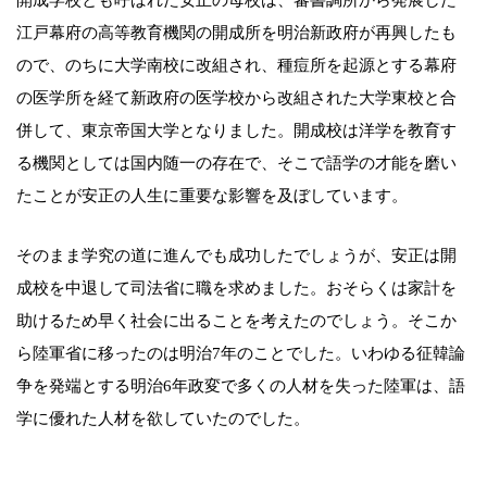
開成学校とも呼ばれた安正の母校は、蕃書調所から発展した
江戸幕府の高等教育機関の開成所を明治新政府が再興したも
ので、のちに大学南校に改組され、種痘所を起源とする幕府
の医学所を経て新政府の医学校から改組された大学東校と合
併して、東京帝国大学となりました。開成校は洋学を教育す
る機関としては国内随一の存在で、そこで語学の才能を磨い
たことが安正の人生に重要な影響を及ぼしています。
そのまま学究の道に進んでも成功したでしょうが、安正は開
成校を中退して司法省に職を求めました。おそらくは家計を
助けるため早く社会に出ることを考えたのでしょう。そこか
ら陸軍省に移ったのは明治7年のことでした。いわゆる征韓論
争を発端とする明治6年政変で多くの人材を失った陸軍は、語
学に優れた人材を欲していたのでした。