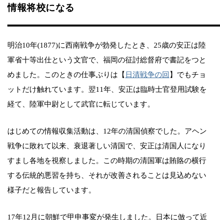
情報将校になる
明治10年(1877)に西南戦争が勃発したとき、25歳の安正は陸
軍省十等出仕という文官で、福岡の征討総督府で書記をつと
めました。このときの仕事ぶりは【
日清戦争の回
】でもチョ
ットだけ触れています。翌11年、安正は臨時士官登用試験を
経て、陸軍中尉として武官に転じています。
はじめての情報収集活動は、12年の清国偵察でした。アヘン
戦争に敗れて以来、衰退著しい清国で、安正は清国人になり
すまし各地を視察しました。この時期の清国軍は賄賂の横行
する伝統的悪習を持ち、それが改善されることは見込めない
様子だと報告しています。
17年12月に朝鮮で甲申事変が発生しました。日本に倣って近