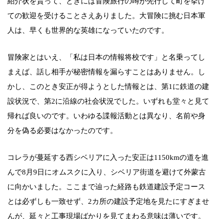
紹介状を貰って、ときには冒険旅行の噂が先行して町を挙げ
ての歓迎を受けることさえありました。大冒険に挑む日本軍
人は、早くも世界的な英雄になっていたのです。
冒険家とはいえ、「私は日本の情報将校です」と名乗ってし
まえば、話し相手が秘密情報を漏らすことはありません。し
かし、このとき安正が得ようとした情報とは、第1に鉄道の建
設状況で、第2に沿線の社会状況でした。いずれも堂々と見て
帰れば良いのです。いわゆる諜報活動とは異なり、名前や身
分を偽る必要はなかったのです。
コレラが蔓延する西シベリアに入った安正は1150kmの道を進
んで8月9日にオムスクに入り、シベリア街道を避けて外蒙古
に向かいました。ここまで辿った経路も鉄道建設予定コース
とは必ずしも一致せず、2カ所の建設予定地を見たにすぎませ
んが、延々と工事現場ばかりを見てまわる意味は薄いです。