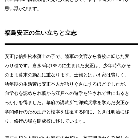
思い浮かびます。
福島安正の生い立ちと立志
安正は信州松本藩士の子で、陸軍の文官から将校に転じた変
わり種です。嘉永5年(1852)に生まれた安正は、少年時代がそ
のまま幕末の動乱に重なります。士族とはいえ家は貧しく、
幼年期の生活苦は安正本人が語りぐさにするほどでしたが、
向学心を認められ藩から江戸への遊学を許されて世に出るき
っかけを得ました。幕府の講武所で洋式兵学を学んだ安正が
学問修行のため江戸と松本を往復する間に、ときは明治に移
り、修行の場を開成校に移しています。