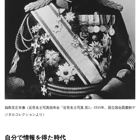
福島安正肖像（近世名士写真頒布会『近世名士写真 其2』1935年。国立国会図書館デ
ジタルコレクションより）
自分で情報を得た時代