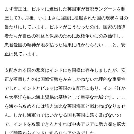
まず安正は、ビルマに進出した英国軍が首都ラングーンを制
圧して3ヶ月後、いままさに強国に征服された国の現状を目の
当たりにしています。ビルマがこうなったのは、国家の指導
者たちが自己の利益と保身のために政権争いにのみ熱中し、
忠君愛国の精神が地を払った結果にほかならない……と、安
正は見ています。
支配される国の悲哀はインドにも同様に存在しましたが、安
正が着目したのは国際情勢を左右しかねない地理的な重要性
でした。インドとビルマは英国の支配下にあり、インド洋か
ら太平洋を結ぶ海上貿易の基地として重要な地域です。ここ
を海から攻めるには強力無比な英国海軍と戦わねばなりませ
ん。しかし海軍力ではいかなる国も英国に遠く及ばないの
で、インドを攻撃できるとすれば中央アジアに勢力圏を拡大
して陸路からインドに迫るロシアのみでした。