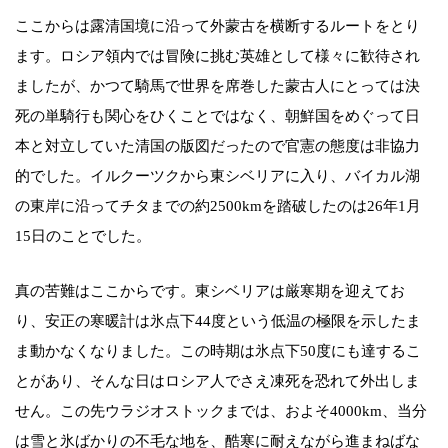
ここからは露清国境に沿って外蒙古を横断するルートをとり
ます。ロシア領内では冒険に挑む英雄として様々に歓待され
ましたが、かつて騎馬で世界を席巻した蒙古人にとっては決
死の単騎行も関心をひくことではなく、朝鮮国をめぐって日
本と対立していた清国の版図だったので官憲の態度は非協力
的でした。イルクーツクから東シベリアに入り、バイカル湖
の東岸に沿ってチタまでの約2500kmを踏破したのは26年1月
15日のことでした。
真の苦難はここからです。東シベリアは厳寒期を迎えてお
り、安正の寒暖計は氷点下44度という低温の極限を示したま
ま動かなくなりました。この時期は氷点下50度にも達するこ
とがあり、そんな日はロシア人でさえ凍死を恐れて外出しま
せん。この先ウラジオストックまでは、およそ4000km、当分
は雪と氷ばかりの不毛な地を、酷寒に耐えながら進まねばな