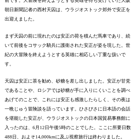
前です。大冒険を終えようとする英雄を待ち受けていた大阪
朝日新聞記者の西村天囚は、ウラジオストック郊外で安正を
出迎えました。
まず天囚の前に現れたのは安正の荷を積んだ馬車であり、続
いて前後をコサック騎兵に護衛された安正が姿を現した。世
紀の大冒険を終えようとする英雄に相応しい丁重な扱いで
す。
天囚は安正に茶を勧め、砂糖を差し出しました。安正が甘党
であることや、ロシアでは砂糖が手に入りにくいことを調べ
あげてのことで、これには安正も感激したらしく、その夜は
一晩じゅう冒険談を語っています。ひさびさに日本語の会話
を堪能した安正が、ウラジオストックの日本国貿易事務館に
入ったのは、6月12日午後5時のことでした。ここに所要日数
488日、およそ14,000kmに及ぶ視察旅行は終わりました。