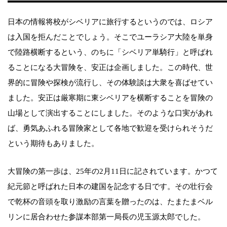
日本の情報将校がシベリアに旅行するというのでは、ロシア
は入国を拒んだことでしょう。そこでユーラシア大陸を単身
で陸路横断するという、のちに「シベリア単騎行」と呼ばれ
ることになる大冒険を、安正は企画しました。この時代、世
界的に冒険や探検が流行し、その体験談は大衆を喜ばせてい
ました。安正は厳寒期に東シベリアを横断することを冒険の
山場として演出することにしました。そのような口実があれ
ば、勇気あふれる冒険家として各地で歓迎を受けられそうだ
という期待もありました。
大冒険の第一歩は、25年の2月11日に記されています。かつて
紀元節と呼ばれた日本の建国を記念する日です。その壮行会
で乾杯の音頭を取り激励の言葉を贈ったのは、たまたまベル
リンに居合わせた参謀本部第一局長の児玉源太郎でした。