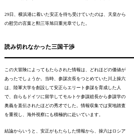
29日、横浜港に着いた安正を待ち受けていたのは、天皇から
の慰労の言葉と勲三等旭日重光章でした。
読み切れなかった三国干渉
この大冒険によってもたらされた情報は、どれほどの価値が
あったでしょうか。当時、参謀次長をつとめていた川上操六
は、陸軍大学を創設して安正らエリート参謀を育成した人
で、自らもドイツに留学してモルトケ参謀総長から参謀学の
奥義を直伝されたほどの秀才でした。情報収集では実地踏査
を重視し、海外視察にも積極的に赴いています。
結論からいうと、安正がもたらした情報から、操六はロシア