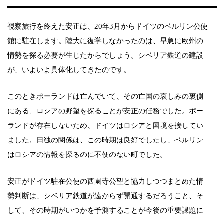
視察旅行を終えた安正は、20年3月からドイツのベルリン公使
館に駐在します。陸大に復学しなかったのは、早急に欧州の
情勢を探る必要が生じたからでしょう。シベリア鉄道の建設
が、いよいよ具体化してきたのです。
このときポーランドは亡んでいて、その亡国の哀しみの裏側
にある、ロシアの野望を探ることが安正の任務でした。ポー
ランドが存在しないため、ドイツはロシアと国境を接してい
ました。日独の関係は、この時期は良好でしたし、ベルリン
はロシアの情報を探るのに不便のない町でした。
安正がドイツ駐在公使の西園寺公望と協力しつつまとめた情
勢判断は、シベリア鉄道が遠からず開通するだろうこと、そ
して、その時期がいつかを予測することが今後の重要課題に