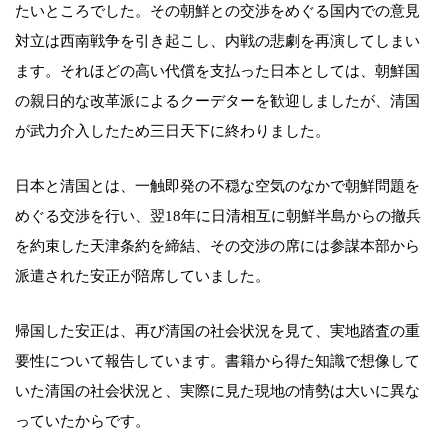
たいところでした。その朝鮮との交渉をめぐる国内での意見
対立は西南戦争を引き起こし、内戦の悲劇を再演してしまい
ます。それほどの高い代償を支払った日本としては、朝鮮国
の親日的な改革派によるクーデターを歓迎しましたが、清国
が武力介入したため三日天下に終わりました。
日本と清国とは、一触即発の不穏な空気のなかで朝鮮問題を
めぐる交渉を行い、翌18年に日清相互に朝鮮半島からの撤兵
を約束した天津条約を締結、その交渉の席には参謀本部から
派遣された安正が陪席していました。
帰国した安正は、再び清国の社会状況を見て、実地踏査の重
要性について報告しています。書籍から得た知識で想像して
いた清国の社会状況と、実際に見た現地の情勢は大いに異な
っていたからです。