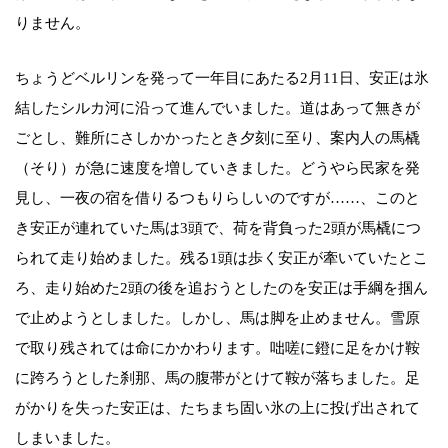
りません。
ちょうどベルリンを発って一年目にあたる2月11日、安正は氷
結したシルカ河に沿って進んでいました。道はあって無きが
ごとし、難所にさしかかったとき夕刻に至り、案内人の馬橇
（そり）が急に速度を増していきました。どうやら民家を発
見し、一夜の宿を借りるつもりらしいのですが……、このと
き安正が連れていた馬は3頭で、荷を背負った2頭が馬橇につ
られて走り始めました。残る1頭は歩く安正が牽いていたとこ
ろ、走り始めた2頭の後を追おうとしたのを安正は手綱を掴ん
で止めようとしました。しかし、馬は脚を止めません。雪原
で取り残されては命にかかわります。咄嗟に鐙に足をかけ鞍
に跨ろうとした刹那、馬の腹帯がとけて鞍が落ちました。足
がかりを失った安正は、たちまち固い氷の上に投げ出されて
しまいました。