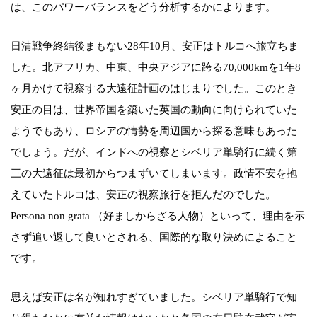
は、このパワーバランスをどう分析するかによります。
日清戦争終結後まもない28年10月、安正はトルコへ旅立ちま
した。北アフリカ、中東、中央アジアに跨る70,000kmを1年8
ヶ月かけて視察する大遠征計画のはじまりでした。このとき
安正の目は、世界帝国を築いた英国の動向に向けられていた
ようでもあり、ロシアの情勢を周辺国から探る意味もあった
でしょう。だが、インドへの視察とシベリア単騎行に続く第
三の大遠征は最初からつまずいてしまいます。政情不安を抱
えていたトルコは、安正の視察旅行を拒んだのでした。
Persona non grata （好ましからざる人物）といって、理由を示
さず追い返して良いとされる、国際的な取り決めによること
です。
思えば安正は名が知れすぎていました。シベリア単騎行で知