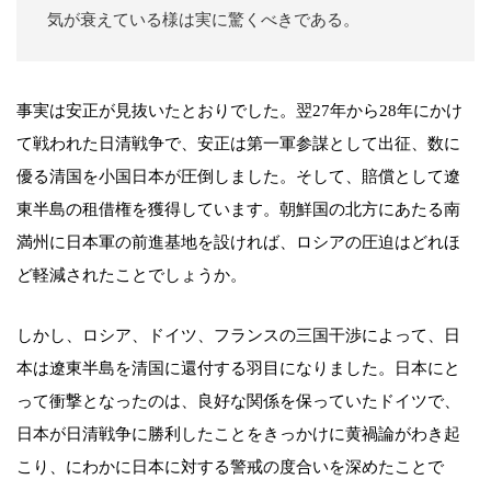
気が衰えている様は実に驚くべきである。
事実は安正が見抜いたとおりでした。翌27年から28年にかけ
て戦われた日清戦争で、安正は第一軍参謀として出征、数に
優る清国を小国日本が圧倒しました。そして、賠償として遼
東半島の租借権を獲得しています。朝鮮国の北方にあたる南
満州に日本軍の前進基地を設ければ、ロシアの圧迫はどれほ
ど軽減されたことでしょうか。
しかし、ロシア、ドイツ、フランスの三国干渉によって、日
本は遼東半島を清国に還付する羽目になりました。日本にと
って衝撃となったのは、良好な関係を保っていたドイツで、
日本が日清戦争に勝利したことをきっかけに黄禍論がわき起
こり、にわかに日本に対する警戒の度合いを深めたことで