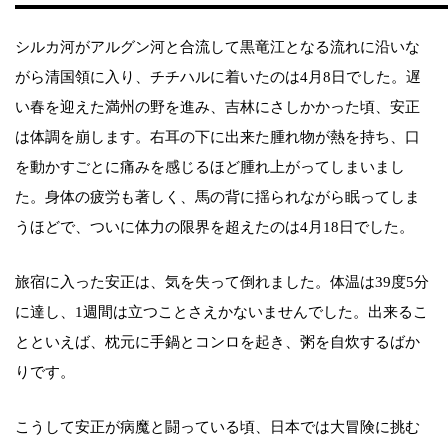
シルカ河がアルグン河と合流して黒竜江となる流れに沿いな
がら清国領に入り、チチハルに着いたのは4月8日でした。遅
い春を迎えた満州の野を進み、吉林にさしかかった頃、安正
は体調を崩します。右耳の下に出来た腫れ物が熱を持ち、口
を動かすごとに痛みを感じるほど腫れ上がってしまいまし
た。身体の疲労も著しく、馬の背に揺られながら眠ってしま
うほどで、ついに体力の限界を超えたのは4月18日でした。
旅宿に入った安正は、気を失って倒れました。体温は39度5分
に達し、1週間は立つことさえかないませんでした。出来るこ
とといえば、枕元に手鍋とコンロを起き、粥を自炊するばか
りです。
こうして安正が病魔と闘っている頃、日本では大冒険に挑む