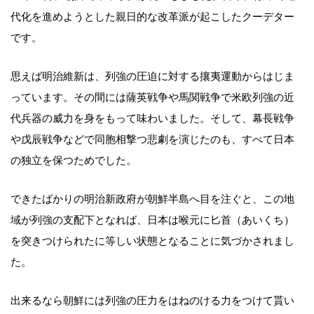
代化を進めようとした親日的な改革派が起こしたクーデター
です。
思えば明治維新は、列強の圧迫に対する攘夷運動からはじま
っています。その間には薩英戦争や馬関戦争で米欧列強の近
代兵器の威力を身をもって味わいました。そして、幕長戦争
や戊辰戦争などで同胞相撃つ悲劇を演じたのも、すべて日本
の独立を保つためでした。
できたばかりの明治新政府が朝鮮半島へ目を注ぐと、この地
域が列強の支配下となれば、日本は喉元に匕首（あいくち）
を突きつけられたに等しい状態となることに気づかされまし
た。
出来るなら朝鮮には列強の圧力をはねのける力をつけて貰い