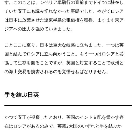
す。このことは、シベリア単騎行の直前までドイツに駐在し
ていた安正にも読み切れなかった事態でした。やがてロシア
は日本に放棄させた遼東半島の租借権を獲得、ますます東ア
ジアへの圧力を強めていきました。
ことここに至り、日本は重大な岐路に立ちました。一つは英
国と結んでロシアに立ち向かうこと。もう一つはロシアと妥
協して生存を図ることですが、英国と対立することで欧州と
の海上交易を妨害されるのを覚悟せねばなりません。
手を結ぶ日英
かつて安正が視察したとおり、英国のインド支配を脅かす存
在はロシアがあるのみで、英露2大国のいずれと手を結ぶか