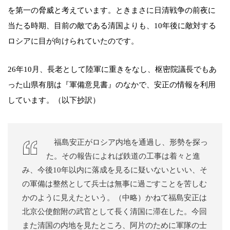
を第一の脅威と考えています。ときまさに日清戦争の前夜に
当たる時期、目前の敵である清国よりも、10年後に敵対する
ロシアに目が向けられていたのです。
26年10月、長老として陸軍に重きをなし、枢密院議長でもあ
った山県有朋は『軍備意見書』のなかで、安正の情報を利用
しています。（以下抄訳）
福島安正がロシア内地を通過し、形勢を探っ
た。その報告によれば鉄道の工事は着々と進
み、今後10年以内に落成を見るに疑いないといい、そ
の軍備は整然として兵士は無事に過ごすことを苦しむ
かのように見えたという。（中略）かねて福島安正は
北京公使館附の武官として長く清国に滞在した。今回
また清国の内地を見たところ、阿片のために軍隊の士