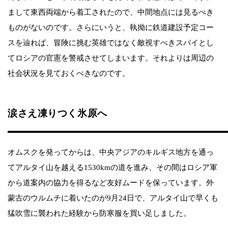
まして東西両端から着工されたので、中間地点には見るべき
ものがないのです。さらにいうと、執拗に鉄道建設予定コー
スを辿れば、冒険に挑む英雄ではなく敵視すべきスパイとし
てロシアの官憲を警戒させてしまいます。それよりは周辺の
社会状況を見ておくべきなのです。
涙さえ凍りつく氷原へ
オムスクを発ってからは、中央アジアのキルギス地方を通っ
てアルタイ山を越える1530kmの道を進み、その間はロシア軍
から道案内の協力を得るなど友好ムードを保っています。外
蒙古のウルムチに着いたのが9月24日で、アルタイ山で早くも
猛吹雪に襲われた経験から防寒服を買い足しました。