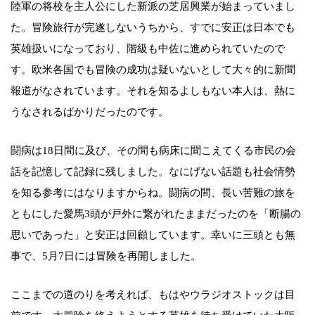
陸軍の将校を主人公にした新派の芝居興業が始まっていまし
た。冒険旅行が完遂しないうちから、すでに安正は日本でも
英雄扱いになっており、階級も中佐に進められていたので
す。欧米各国でも冒険の成功は疑いないとして大々的に新聞
報道がなされています。それを知るよしもない本人は、熱に
うなされるばかりだったのです。
闘病は18日間に及び、その間も病床に聞こえてくる市民の会
話を記憶して記録に残しました。なにげない話題も社会情勢
を知る参考にはなりますからね。闘病の間、長い苦難の旅を
ともにした愛馬3頭が戸外に繋がれたままだったのを「断腸の
思いであった」と安正は回顧しています。幸いに三頭とも無
事で、5月7日には冒険を再開しました。
ここまでの道のりを考えれば、もはやウラジオストックは目