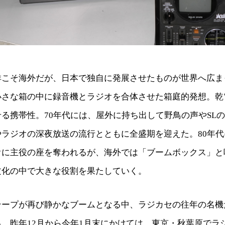
祥こそ海外だが、日本で独自に発展させたものが世界へ広ま
小さな箱の中に録音機とラジオを合体させた箱庭的発想。乾
る携帯性。70年代には、屋外に持ち出して野鳥の声やSL
やラジオの深夜放送の流行とともに全盛期を迎えた。80年
オに主役の座を奪われるが、海外では「ブームボックス」と
文化の中で大きな役割を果たしていく。
テープが再び静かなブームとなる中、ラジカセの往年の名機
。昨年12月から今年1月末にかけては、東京・秋葉原でラ