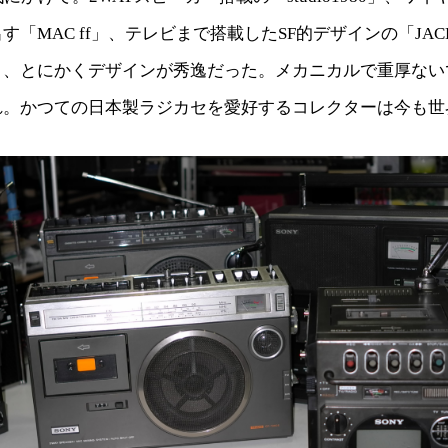
「MAC ff」、テレビまで搭載したSF的デザインの「JACK
り、とにかくデザインが秀逸だった。メカニカルで重厚ない
れ。かつての日本製ラジカセを愛好するコレクターは今も世