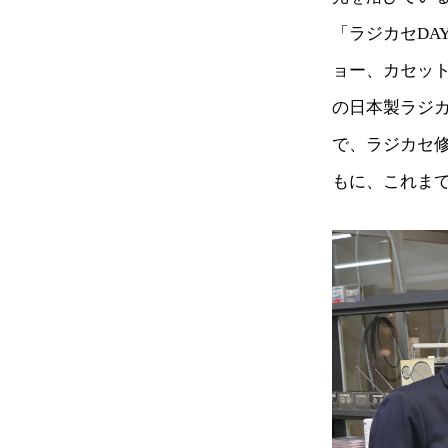
「ラジカセD
ョー、カセッ
の日本製ラジ
で、ラジカセ
もに、これま