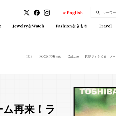
# English
e
Jewelry＆Watch
Fashion＆きもの
Travel
TOP
ROCK 和樂web
Culture
POPでイケてる！ブ
ーム再来！ラ