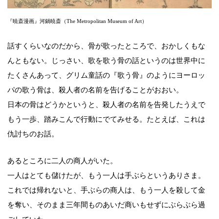
『暁斎漫画』河鍋暁斎（The Metropolitan Museum of Art）
話すくらいなのだから、骨が歌ったところで、おかしくもな
んともない。じっさい、歌を歌う骨の話というのは世界中に
たくさんあって、グリム童話の『歌う骨』のようにヨーロッ
パの歌う骨は、殺人者の名前を告げることがおおい。
日本の骨はどうかというと、殺人者の名前を告発したうえで
もう一歩、踏みこんで行動にでてみせる。たとえば、これは
仇討ちのお話。
あるところに二人の商人がいた。
一人はとても儲けたが、もう一人は手ぶらというありさま。
これでは帰れないと、手ぶらの商人は、もう一人を殺して金
を奪い、そのまま三年間ものあいだ商いもせずにぶらぶら過