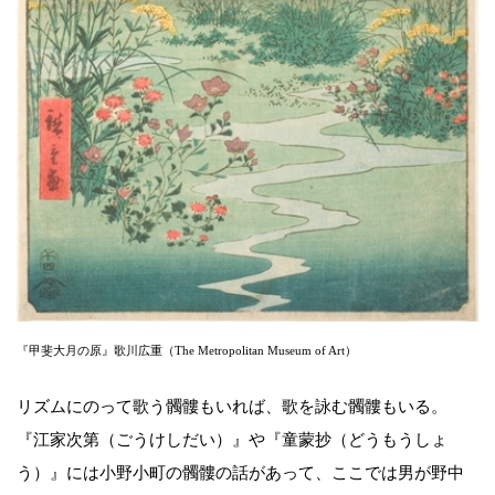
『甲斐大月の原』歌川広重（The Metropolitan Museum of Art）
リズムにのって歌う髑髏もいれば、歌を詠む髑髏もいる。
『江家次第（ごうけしだい）』や『童蒙抄（どうもうしょ
う）』には小野小町の髑髏の話があって、ここでは男が野中