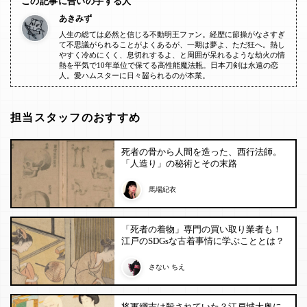
この記事に合いの手する人
あきみず
人生の総ては必然と信じる不動明王ファン。経歴に節操がなさすぎ
て不思議がられることがよくあるが、一期は夢よ、ただ狂へ。熱し
やすく冷めにくく、息切れするよ、と周囲が呆れるような劫火の情
熱を平気で10年単位で保てる高性能魔法瓶。日本刀剣は永遠の恋
人。愛ハムスターに日々齧られるのが本業。
担当スタッフのおすすめ
死者の骨から人間を造った、西行法師。
「人造り」の秘術とその末路
馬場紀衣
「死者の着物」専門の買い取り業者も！
江戸のSDGsな古着事情に学ぶこととは？
さない ちえ
将軍綱吉は殺されていた？江戸城大奥に