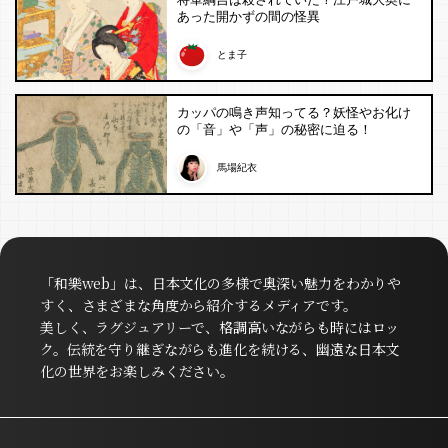
あった開かずの間の怪異
とま子
カッパの鳴き声知ってる？妖怪やお化け
の「音」や「声」の秘密に迫る！
馬場紀衣
「和樂web」は、日本文化の多様で奥深い魅力をわかりや
すく、さまざまな角度から紹介するメディアです。
美しく、ラグジュアリーで、格調高いながらも時にはロッ
ク。伝統を守り継ぎながらも進化を続ける、幽遠な日本文
化の世界をお楽しみください。