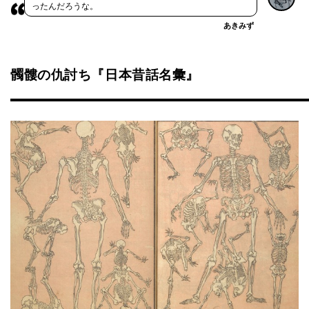
ったんだろうな。
あきみず
髑髏の仇討ち『日本昔話名彙』