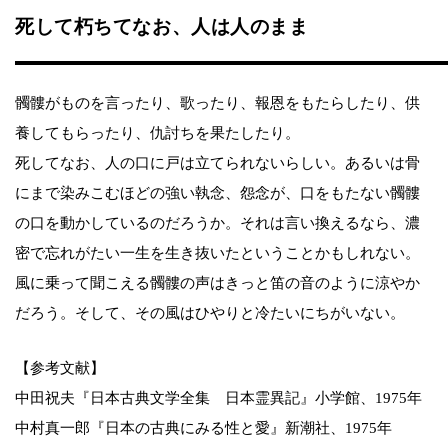
死して朽ちてなお、人は人のまま
髑髏がものを言ったり、歌ったり、報恩をもたらしたり、供
養してもらったり、仇討ちを果たしたり。
死してなお、人の口に戸は立てられないらしい。あるいは骨
にまで染みこむほどの強い執念、怨念が、口をもたない髑髏
の口を動かしているのだろうか。それは言い換えるなら、濃
密で忘れがたい一生を生き抜いたということかもしれない。
風に乗って聞こえる髑髏の声はきっと笛の音のように涼やか
だろう。そして、その風はひやりと冷たいにちがいない。
【参考文献】
中田祝夫『日本古典文学全集 日本霊異記』小学館、1975年
中村真一郎『日本の古典にみる性と愛』新潮社、1975年