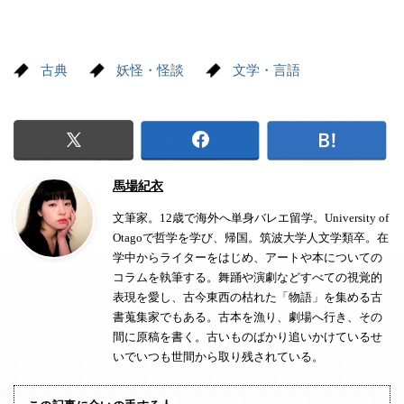
古典
妖怪・怪談
文学・言語
馬場紀衣
文筆家。12歳で海外へ単身バレエ留学。University of
Otagoで哲学を学び、帰国。筑波大学人文学類卒。在
学中からライターをはじめ、アートや本についての
コラムを執筆する。舞踊や演劇などすべての視覚的
表現を愛し、古今東西の枯れた「物語」を集める古
書蒐集家でもある。古本を漁り、劇場へ行き、その
間に原稿を書く。古いものばかり追いかけているせ
いでいつも世間から取り残されている。