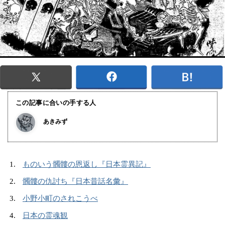
この記事に合いの手する人
あきみず
ものいう髑髏の恩返し『日本霊異記』
髑髏の仇討ち『日本昔話名彙』
小野小町のされこうべ
日本の霊魂観