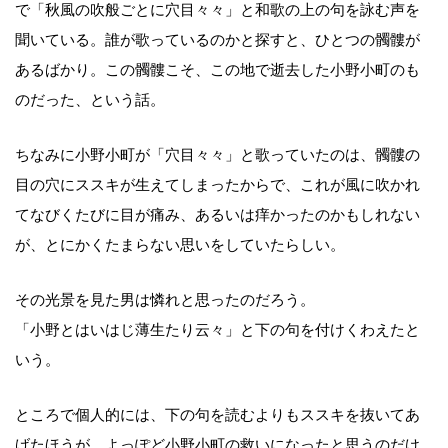
で「秋風の吹般ごとに穴目々々」と和歌の上の句を詠む声を
聞いている。誰が歌っているのかと探すと、ひとつの髑髏が
あるばかり。この髑髏こそ、この地で逝去した小野小町のも
のだった、という話。
ちなみに小野小町が「穴目々々」と歌っていたのは、髑髏の
目の穴にススキが生えてしまったからで、これが風に吹かれ
てなびくたびに目が痛み、あるいは痒かったのかもしれない
が、とにかくたまらない思いをしていたらしい。
その光景を見た男は憐れと思ったのだろう。
「小野とはいはじ薄生たり云々」と下の句を付けくわえたと
いう。
ところで個人的には、下の句を読むよりもススキを抜いてあ
げたほうが、よっぽど小野小町の救いになったと思うのだけ