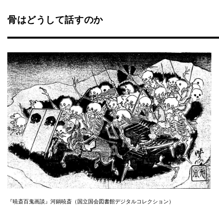
骨はどうして話すのか
『暁斎百鬼画談』河鍋暁斎（国立国会図書館デジタルコレクション）