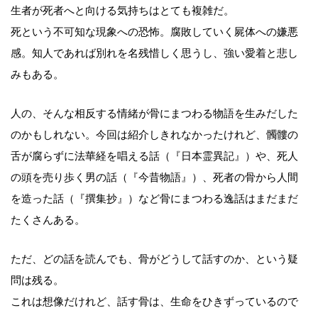
生者が死者へと向ける気持ちはとても複雑だ。
死という不可知な現象への恐怖。腐敗していく屍体への嫌悪
感。知人であれば別れを名残惜しく思うし、強い愛着と悲し
みもある。
人の、そんな相反する情緒が骨にまつわる物語を生みだした
のかもしれない。今回は紹介しきれなかったけれど、髑髏の
舌が腐らずに法華経を唱える話（『日本霊異記』）や、死人
の頭を売り歩く男の話（『今昔物語』）、死者の骨から人間
を造った話（『撰集抄』）など骨にまつわる逸話はまだまだ
たくさんある。
ただ、どの話を読んでも、骨がどうして話すのか、という疑
問は残る。
これは想像だけれど、話す骨は、生命をひきずっているので