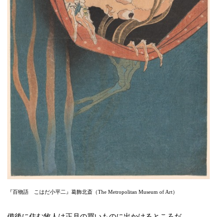
『百物語 こはだ小平二』葛飾北斎（The Metropolitan Museum of Art）
備後に住む牧人は正月の買いものに出かけるところだ。