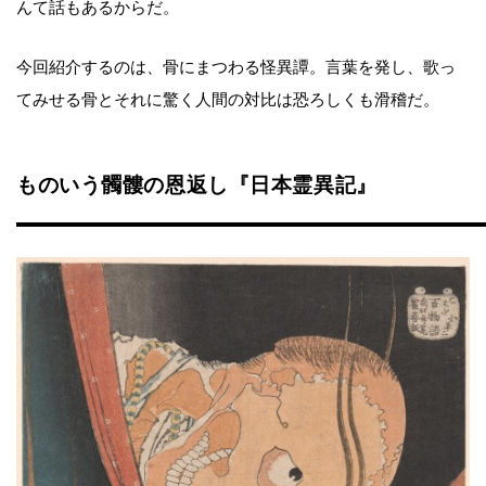
んて話もあるからだ。
今回紹介するのは、骨にまつわる怪異譚。言葉を発し、歌っ
てみせる骨とそれに驚く人間の対比は恐ろしくも滑稽だ。
ものいう髑髏の恩返し『日本霊異記』