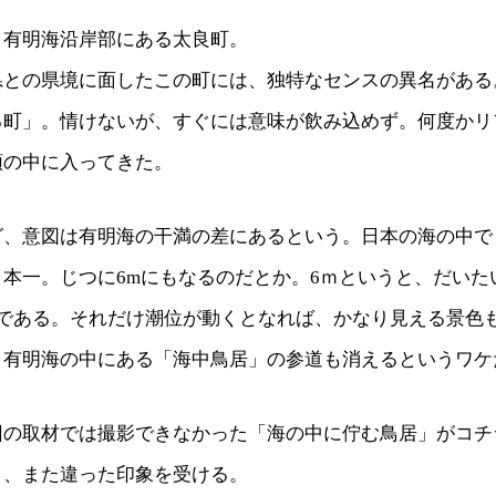
、有明海沿岸部にある太良町。
県との県境に面したこの町には、独特なセンスの異名がある
る町」。情けないが、すぐには意味が飲み込めず。何度かリ
頭の中に入ってきた。
グ、意図は有明海の干満の差にあるという。日本の海の中で
本一。じつに6mにもなるのだとか。6ｍというと、だいた
どである。それだけ潮位が動くとなれば、かなり見える景色
、有明海の中にある「海中鳥居」の参道も消えるというワケ
回の取材では撮影できなかった「海の中に佇む鳥居」がコチ
と、また違った印象を受ける。