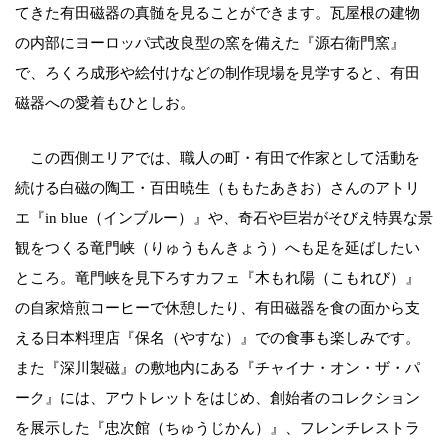
てきた有田磁器の真髄を見ることができます。瓦屋根の建物
の内部にヨーロッパ式改良型の窯を備えた『源右衛門窯』
で、ろくろ成形や絵付けなどの制作現場を見学すると、有田
磁器への愛着もひとしお。
この西側エリアでは、職人の町・有田で作家として活動を
続ける白磁の陶工・百田暁生（ももたあきお）さんのアトリ
エ『in blue（インブルー）』や、奇石や巨岩がそびえ特異な景
観をつくる竜門峡（りゅうもんきょう）へも足を延ばしたい
ところ。竜門峡を見下ろすカフェ『木もれ陽（こもれび）』
の自家焙煎コーヒーで休憩したり、有田磁器を食の面から支
える日本料理店『保名（やすな）』での食事も楽しみです。
また『深川製磁』の敷地内にある『チャイナ・オン・ザ・パ
ーク』には、アウトレットをはじめ、創始者のコレクション
を展示した『忠次館（ちゅうじかん）』、フレンチレストラ