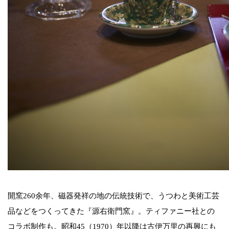
開窯260余年、磁器発祥の地の伝統技術で、うつわと美術工芸
品などをつくってきた『源右衛門窯』。ティファニー社との
コラボ制作も。昭和45（1970）年以降は古伊万里の再興にも