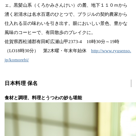
ェ。黒髪山系（くろかみさんけい）の麓、地下１１０ｍから
湧く岩清水は名水百選のひとつで、ブラジルの契約農家から
仕入れる豆の味わいを引き出す。眼においしい景色、豊かな
風味のコーヒーで、有田散歩のブレイクに。
佐賀県西松浦郡有田町広瀬山甲2373-4 10時30分～19時
（LO18時30分） 第2木曜・年末年始休
http://www.ryusenso.
jp/komorebi/
日本料理 保名
食材と調理、料理とうつわの妙も堪能