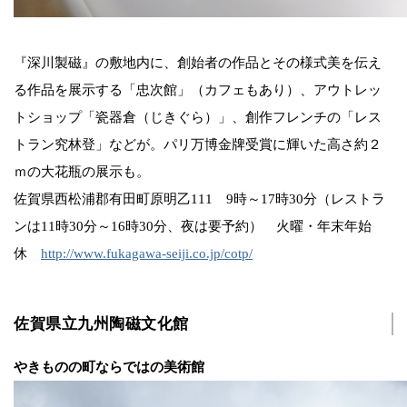
『深川製磁』の敷地内に、創始者の作品とその様式美を伝え
る作品を展示する「忠次館」（カフェもあり）、アウトレッ
トショップ「瓷器倉（じきぐら）」、創作フレンチの「レス
トラン究林登」などが。パリ万博金牌受賞に輝いた高さ約２
ｍの大花瓶の展示も。
佐賀県西松浦郡有田町原明乙111 9時～17時30分（レストラ
ンは11時30分～16時30分、夜は要予約） 火曜・年末年始
休
http://www.fukagawa-seiji.co.jp/cotp/
佐賀県立九州陶磁文化館
やきものの町ならではの美術館