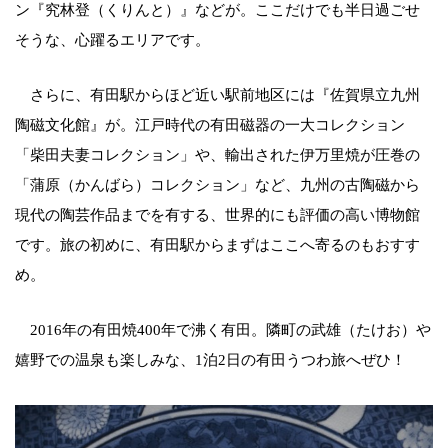
ン『究林登（くりんと）』などが。ここだけでも半日過ごせ
そうな、心躍るエリアです。
さらに、有田駅からほど近い駅前地区には『佐賀県立九州
陶磁文化館』が。江戸時代の有田磁器の一大コレクション
「柴田夫妻コレクション」や、輸出された伊万里焼が圧巻の
「蒲原（かんばら）コレクション」など、九州の古陶磁から
現代の陶芸作品までを有する、世界的にも評価の高い博物館
です。旅の初めに、有田駅からまずはここへ寄るのもおすす
め。
2016年の有田焼400年で沸く有田。隣町の武雄（たけお）や
嬉野での温泉も楽しみな、1泊2日の有田うつわ旅へぜひ！