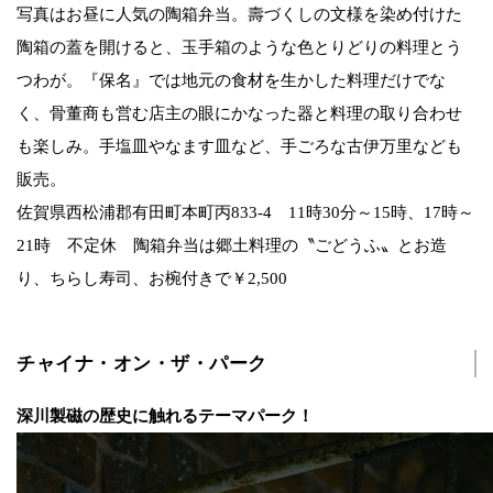
写真はお昼に人気の陶箱弁当。壽づくしの文様を染め付けた
陶箱の蓋を開けると、玉手箱のような色とりどりの料理とう
つわが。『保名』では地元の食材を生かした料理だけでな
く、骨董商も営む店主の眼にかなった器と料理の取り合わせ
も楽しみ。手塩皿やなます皿など、手ごろな古伊万里なども
販売。
佐賀県西松浦郡有田町本町丙833-4 11時30分～15時、17時～
21時 不定休 陶箱弁当は郷土料理の〝ごどうふ〟とお造
り、ちらし寿司、お椀付きで￥2,500
チャイナ・オン・ザ・パーク
深川製磁の歴史に触れるテーマパーク！