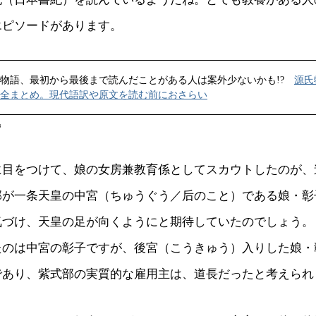
エピソードがあります。
物語、最初から最後まで読んだことがある人は案外少ないかも!?
源氏
全まとめ。現代語訳や原文を読む前におさらい
ず
に目をつけて、娘の女房兼教育係としてスカウトしたのが、
部が一条天皇の中宮（ちゅうぐう／后のこと）である娘・彰
気づけ、天皇の足が向くようにと期待していたのでしょう。
たのは中宮の彰子ですが、後宮（こうきゅう）入りした娘・
であり、紫式部の実質的な雇用主は、道長だったと考えられ