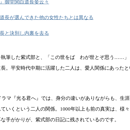
』御堂関白道長妾云々
道長が選んできた他の女性たちとは異なる
長と決別し内裏を去る
を執筆した紫式部と、「この世をば わが世とぞ思う……」
道長。平安時代中期に活躍した二人は、愛人関係にあったと
河ドラマ『光る君へ』では、身分の違いがありながらも、生
ていくという二人の関係。1000年以上も前の真実は、様
厚な手がかりが、紫式部の日記に残されているのです。