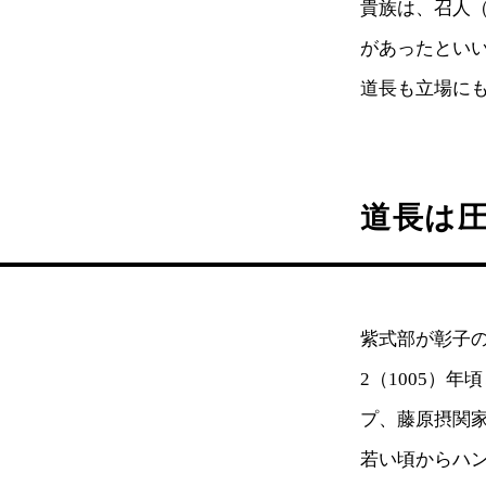
貴族は、召人
があったとい
道長も立場に
道長は
紫式部が彰子の
2（1005）
プ、藤原摂関
若い頃からハ