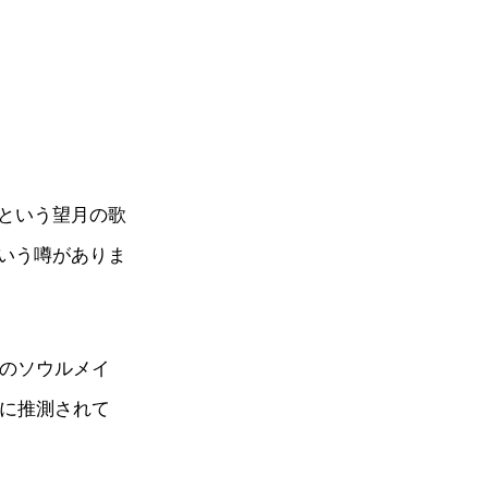
という望月の歌
いう噂がありま
涯のソウルメイ
々に推測されて