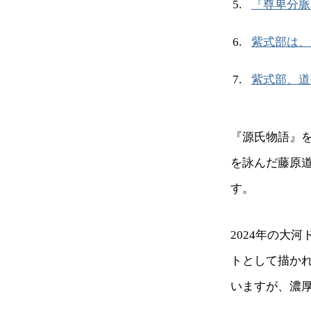
『尊卑分脈
紫式部は、
紫式部、道
『源氏物語』
を詠んだ藤原
す。
2024年の大
トとして描かれ
いますが、濃