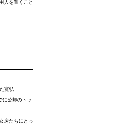
用人を置くこと
た寛弘
すでに公卿のトッ
女房たちにとっ