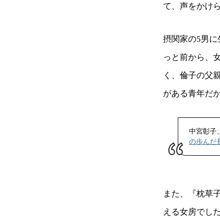
て、声をかけ
摂関家の5男
っと前から、
く、倫子の父
がある青年だ
中宮彰子
の歩んだ
また、『枕草
える女房でし