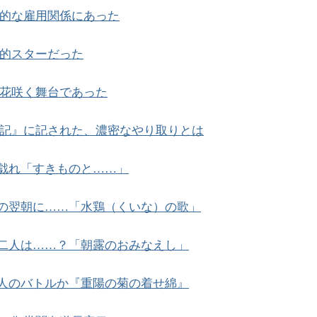
的な雇用関係にあった
的スターだった
花咲く舞台であった
記』に記された、濃密なやり取りとは
戯れ「すきものと……」
の翌朝に……「水鶏（くいな）の歌」
二人は……？「朝露のおみなえし」
人のバトルか『重陽の菊の着せ綿』