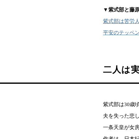
▼紫式部と藤
紫式部は苦労人
平安のテッペ
二人は
紫式部は30
夫を失った悲
一条天皇が女
作者は、日本