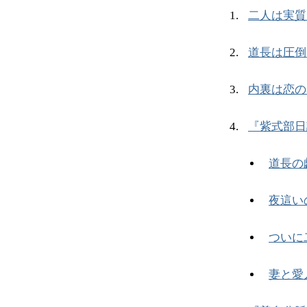
二人は実質
道長は圧倒
内裏は恋の
『紫式部日
道長の
夜這い
ついに
妻と愛