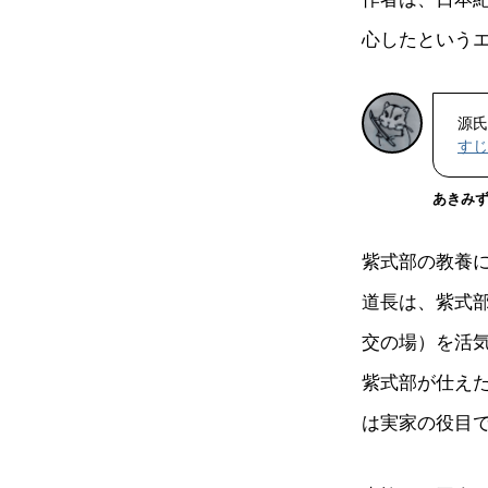
心したという
源氏
すじ
あきみ
紫式部の教養
道長は、紫式
交の場）を活
紫式部が仕え
は実家の役目