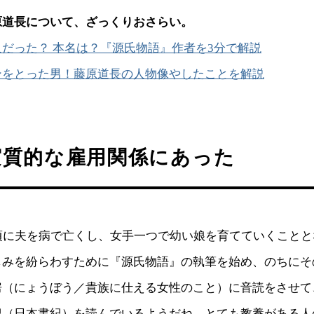
原道長について、ざっくりおさらい。
だった？ 本名は？『源氏物語』作者を3分で解説
ンをとった男！藤原道長の人物像やしたことを解説
実質的な雇用関係にあった
歳頃に夫を病で亡くし、女手一つで幼い娘を育てていくこと
しみを紛らわすために『源氏物語』の執筆を始め、のちにそ
房（にょうぼう／貴族に仕える女性のこと）に音読をさせて
紀（日本書紀）を読んでいるようだね。とても教養がある人