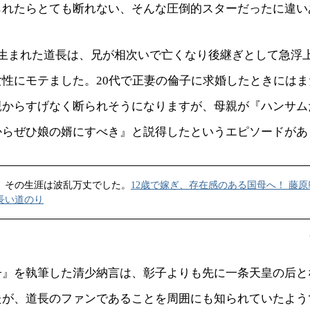
られたらとても断れない、そんな圧倒的スターだったに違い
に生まれた道長は、兄が相次いで亡くなり後継ぎとして急浮
女性にモテました。20代で正妻の倫子に求婚したときには
親からすげなく断られそうになりますが、母親が『ハンサム
からぜひ娘の婿にすべき』と説得したというエピソードがあ
、その生涯は波乱万丈でした。
12歳で嫁ぎ、存在感のある国母へ！ 藤原
長い道のり
子』を執筆した清少納言は、彰子よりも先に一条天皇の后と
たが、道長のファンであることを周囲にも知られていたよう