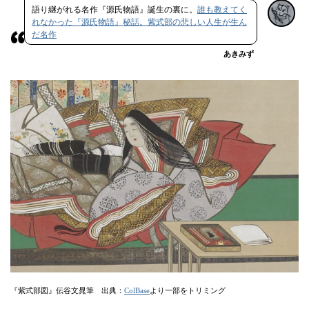
語り継がれる名作『源氏物語』誕生の裏に。
誰も教えてく
れなかった『源氏物語』秘話。紫式部の悲しい人生が生ん
だ名作
あきみず
『紫式部図』伝谷文晁筆 出典：
ColBase
より一部をトリミング