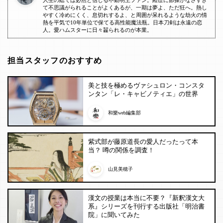
人生の総ては必然と信じる不動明王ファン。経歴に節操がなさすぎ
て不思議がられることがよくあるが、一期は夢よ、ただ狂へ。熱し
やすく冷めにくく、息切れするよ、と周囲が呆れるような劫火の情
熱を平気で10年単位で保てる高性能魔法瓶。日本刀剣は永遠の恋
人。愛ハムスターに日々齧られるのが本業。
担当スタッフのおすすめ
美と技を極めるヴァシュロン・コンスタ
ンタン「レ・キャビノティエ」の世界
和樂web編集部
紫式部が藤原道長の愛人だったって本
当？ 噂の関係を調査！
山見美穂子
漢文の授業は本当に不要？『新釈漢文大
系』シリーズを刊行する出版社「明治書
院」に聞いてみた