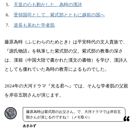
天皇の心も動かした、為時の漢詩
受領国司として、紫式部とともに越前の国へ
道長も呆れた学者肌
藤原為時（ふじわらのためとき）は平安時代の文人貴族で、
『源氏物語』を執筆した紫式部の父。紫式部の教養の深さ
は、漢籍（中国大陸で書かれた漢文の書物）を学び、漢詩人
としても優れていた為時の教育によるものでした。
2024年の大河ドラマ『光る君へ』では、そんな学者肌の父親
を岸谷五朗さんが演じます。
藤原為時は紫式部のお父さん。で、大河ドラマでは岸谷五
朗さんが演じるのですね！（メモ取り）
あきみず