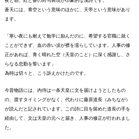
夜と朝、紅と蒼の対句表現が印象的な漢詩です。
蒼天には、青空という意味のほかに、天帝という意味があり
ます。
「寒い夜にも耐えて勉学に励んだのに、希望する官職に就く
ことができず、血の赤い涙が襟を濡らしています。人事の修
正があれば、青く晴れた空（天皇のこと）に深く感謝し、さ
らなる忠勤を誓います」
為時は切々と、こう訴えかけたのです。
今昔物語には、内侍は一条天皇に文を届けようとしたもの
の、渡すタイミングがなく、代わりに藤原道長（みちなが）
が読んだと記されています。この詩に目を留めた道長の手を
経由して、文は天皇の元へと届き、人事の修正が行われまし
た。