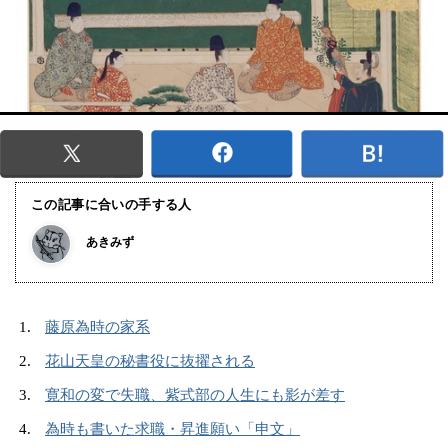
この記事に合いの手する人
あきみず
藤原為時の家系
花山天皇の秘書役に抜擢される
寛和の変で失職、紫式部の人生にも影が差す
為時も書いた求職・昇進願い「申文」