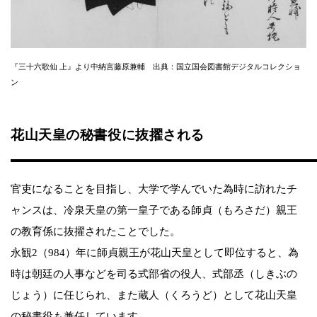
『三十六歌仙 上』より中納言藤原兼輔 出典：国立国会図書館デジタルコレクショ
ン
花山天皇の秘書役に抜擢される
官吏になることを目指し、大学で学んでいた為時に訪れたチ
ャンスは、冷泉天皇の第一皇子である師貞（もろさだ）親王
の教育係に抜擢されたことでした。
永観2（984）年に師貞親王が花山天皇として即位すると、為
時は朝廷の人事などを司る式部省の役人、式部丞（しきぶの
じょう）に任じられ、また蔵人（くろうど）として花山天皇
の秘書役も兼任しています。