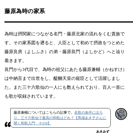
藤原為時の家系
為時は摂関家につながる名門・藤原北家の流れをくむ貴族で
す。その家系図を遡ると、人臣として初めて摂政をつとめた
藤原良房（よしふさ）の弟・藤原良門（よしかど）へと辿り
着きます。
良門から3代目で、為時の祖父にあたる藤原兼輔（かねすけ）
は中納言まで出世をし、醍醐天皇の寵臣として活躍しまし
た。また三十六歌仙の一人にも数えられており、百人一首に
も歌が収録されています。
藤原兼輔についてはこちらの記事で。
名歌の条件にほろ
り。三十六歌仙で最高の和歌はどれ？【馬場あき子さんに
聞く和歌入門・その4】
あきみず