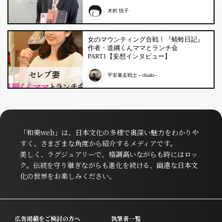
木村 悦子
女のマウンティング合戦！『蜻蛉日記』
作者・道綱くんママとランチ会
PART1【妄想インタビュー】
平安暴走戦士～chiaki~
「和樂web」は、日本文化の多様で奥深い魅力をわかりや
すく、さまざまな角度から紹介するメディアです。
美しく、ラグジュアリーで、格調高いながらも時にはロッ
ク。伝統を守り継ぎながらも進化を続ける、幽遠な日本文
化の世界をお楽しみください。
広告掲載をご検討の方へ
執筆者一覧