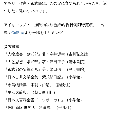
であり、作家・紫式部は、この父に育てられたからこそ、誕
生したに違いないのです。
アイキャッチ：「源氏物語絵色紙帖 御行詞阿野寛顕」 出
典：
ColBase
より一部をトリミング
参考書籍：
『人物叢書 紫式部』著：今井源衛（吉川弘文館）
『人と思想 紫式部』著：沢田正子（清水書院）
『紫式部の父親たち』著：繁田信一（笠間書院）
『日本古典文学全集 紫式部日記』（小学館）
『今昔物語集 本朝世俗篇』（講談社）
『平安大辞典』（朝日新聞社）
『日本大百科全書（ニッポニカ）』（小学館）
『改訂新版 世界大百科事典』（平凡社）