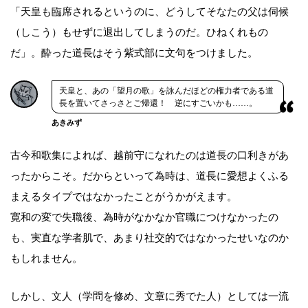
「天皇も臨席されるというのに、どうしてそなたの父は伺候
（しこう）もせずに退出してしまうのだ。ひねくれもの
だ」。酔った道長はそう紫式部に文句をつけました。
天皇と、あの「望月の歌」を詠んだほどの権力者である道
長を置いてさっさとご帰還！ 逆にすごいかも……。
あきみず
古今和歌集によれば、越前守になれたのは道長の口利きがあ
ったからこそ。だからといって為時は、道長に愛想よくふる
まえるタイプではなかったことがうかがえます。
寛和の変で失職後、為時がなかなか官職につけなかったの
も、実直な学者肌で、あまり社交的ではなかったせいなのか
もしれません。
しかし、文人（学問を修め、文章に秀でた人）としては一流