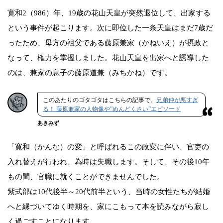
寛和2（986）年、19歳の花山天皇が突然退位して、出家する
という事件が起こります。次に即位した一条天皇はまだ7歳だ
ったため、母方の祖父である藤原兼家（かねいえ）が摂政と
なって、権力を掌握しました。花山天皇を出家へと誘導した
のは、兼家の息子の藤原道兼（みちかね）です。
このあたりのゴタゴタはこちらの記事で。
兄弟仲が悪すぎ
る！ 藤原兼家の人物像や”めんどくさい”エピソード
あきみず
「寛和（かんな）の変」と呼ばれるこの政変に伴い、官吏の
入れ替えが行われ、為時は失職します。そして、その後10年
もの間、官職に就くことができませんでした。
紫式部は10代後半～20代前半という、当時の女性たちが結婚
へと縁づいてゆく時期を、家にこもって本を読みながら寂し
く過ごすことになります。