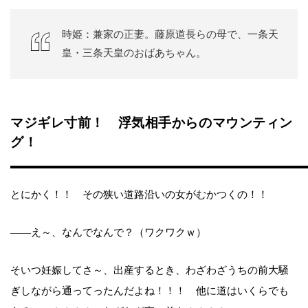
時姫：兼家の正妻。藤原道長らの母で、一条天
皇・三条天皇のおばあちゃん。
マジギレ寸前！ 浮気相手からのマウンティン
グ！
とにかく！！ その狭い道路沿いの女がむかつくの！！
――え～、なんでなんで？（ワクワクｗ）
そいつ妊娠してさ～、出産するとき、わざわざうちの前大騒
ぎしながら通ってったんだよね！！！ 他に道はいくらでも