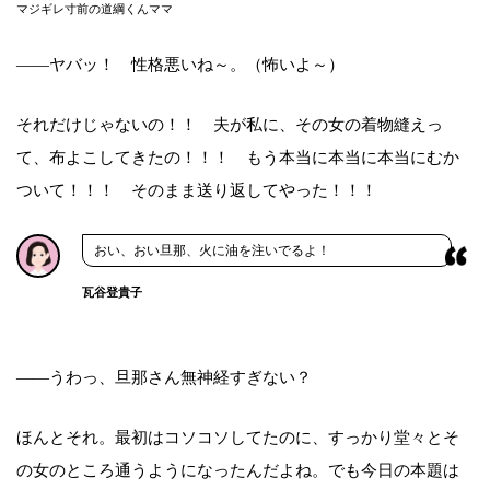
マジギレ寸前の道綱くんママ
――ヤバッ！ 性格悪いね～。（怖いよ～）
それだけじゃないの！！ 夫が私に、その女の着物縫えっ
て、布よこしてきたの！！！ もう本当に本当に本当にむか
ついて！！！ そのまま送り返してやった！！！
おい、おい旦那、火に油を注いでるよ！
瓦谷登貴子
――うわっ、旦那さん無神経すぎない？
ほんとそれ。最初はコソコソしてたのに、すっかり堂々とそ
の女のところ通うようになったんだよね。でも今日の本題は