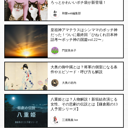
ろっとかわいいポチ袋が新登場！
和樂web編集部
皇祖神アマテラスはシンママのボッチ神
だった！ついに最終回「ひねくれ日本神
話考〜ボッチ神の国篇vol.22〜」
門賀美央子
大奥の御中臈とは？将軍の側室になる条
件やエピソード・呼び方も解説
大奥の岩内
八重姫とは？人物解説！新垣結衣演じる
女性、その悲劇の伝説とは【鎌倉殿の13
人予習シリーズ】
三浦胤義 bot