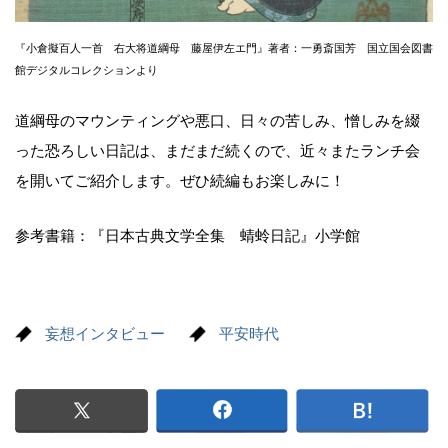
『小倉擬百人一首 右大将道綱母 藤屋伊左エ門』著者：一勇斎国芳 国立国会図書
館デジタルコレクションより
道綱母のマウンティングや悪口、日々の苦しみ、憎しみを綴
った恐ろしい日記は、まだまだ続くので、近々またランチ会
を開いてご紹介します。ぜひ続編もお楽しみに！
参考書籍：『日本古典文学全集 蜻蛉日記』小学館
妄想インタビュー
平安時代