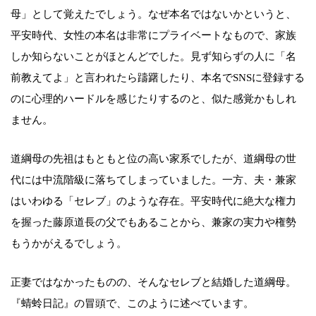
母」として覚えたでしょう。なぜ本名ではないかというと、
平安時代、女性の本名は非常にプライベートなもので、家族
しか知らないことがほとんどでした。見ず知らずの人に「名
前教えてよ」と言われたら躊躇したり、本名でSNSに登録する
のに心理的ハードルを感じたりするのと、似た感覚かもしれ
ません。
道綱母の先祖はもともと位の高い家系でしたが、道綱母の世
代には中流階級に落ちてしまっていました。一方、夫・兼家
はいわゆる「セレブ」のような存在。平安時代に絶大な権力
を握った藤原道長の父でもあることから、兼家の実力や権勢
もうかがえるでしょう。
正妻ではなかったものの、そんなセレブと結婚した道綱母。
『蜻蛉日記』の冒頭で、このように述べています。