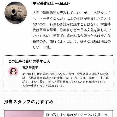
平安暴走戦士～chiaki~
大学で源氏物語を専攻していた。が、この話をして
も「へーそうなんだ」以上の会話が生まれたことは
ないので、わざわざ誰かに話すことはない。学生時
代は茶道や華道、歌舞伎などの日本文化を楽しんで
いたものの、子育てに追われる今残ったのは小さな
茶箱のみ。旅行によく出かけ、好きな場所は海辺の
リゾート地。
この記事に合いの手する人
瓦谷登貴子
幼い頃より舞台芸術に親しみながら育つ。育児雑誌や外国人向け雑
誌、古民家保存雑誌などに参加。能、狂言、文楽、歌舞伎、上方落
語をこよなく愛す。ずっと浮世離れしていると言われ続けていて、
多分一生直らないと諦めている。
担当スタッフのおすすめ
猫の舌しまい忘れがモチーフの文具！ぺ