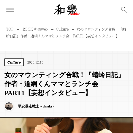
検索
TOP
ROCK 和樂web
Culture
女のマウンティング合戦！『蜻
蛉日記』作者・道綱くんママとランチ会 PART1【妄想インタビュー】
Culture
2020.12.15
女のマウンティング合戦！『蜻蛉日記』
作者・道綱くんママとランチ会
PART1【妄想インタビュー】
平安暴走戦士～chiaki~