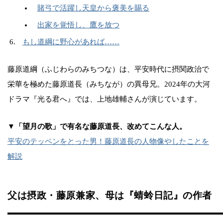
賭弓で活躍し天皇から褒美を賜る
出家を覚悟し、鷹を放つ
もし道綱に野心があれば……
藤原道綱（ふじわらのみちつな）は、平安時代に摂関政治で
栄華を極めた藤原道長（みちなが）の異母兄。2024年の大河
ドラマ『光る君へ』では、上地雄輔さんが演じています。
▼「望月の歌」で有名な藤原道長、改めてこんな人。
平安のテッペンをとった男！藤原道長の人物像やしたことを
解説
父は摂政・藤原兼家、母は『蜻蛉日記』の作者