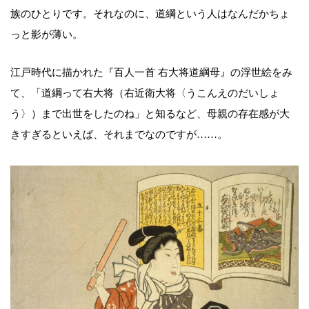
族のひとりです。それなのに、道綱という人はなんだかちょ
っと影が薄い。
江戸時代に描かれた『百人一首 右大将道綱母』の浮世絵をみ
て、「道綱って右大将（右近衛大将〈うこんえのだいしょ
う〉）まで出世をしたのね」と知るなど、母親の存在感が大
きすぎるといえば、それまでなのですが……。