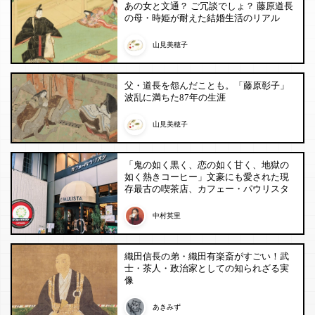
あの女と文通？ ご冗談でしょ？ 藤原道長
の母・時姫が耐えた結婚生活のリアル
山見美穂子
父・道長を怨んだことも。「藤原彰子」
波乱に満ちた87年の生涯
山見美穂子
「鬼の如く黒く、恋の如く甘く、地獄の
如く熱きコーヒー」文豪にも愛された現
存最古の喫茶店、カフェー・パウリスタ
中村英里
織田信長の弟・織田有楽斎がすごい！武
士・茶人・政治家としての知られざる実
像
あきみず