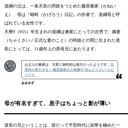
道綱の父は、一条天皇の摂政をつとめた藤原兼家（かねい
え）、母は『蜻蛉（かげろう）日記』の作者で、道綱母と呼
ばれている女性です。
天暦9（955）年生まれの道綱は兼家にとっての次男で、嫡妻
（ちゃくさい／正式な妻のこと）の時姫との間に生まれた道
長にとっては、11歳年上の異母兄にあたります。
お父上の兼家は、大変に個性的な御方だったようです。
兄
弟仲が悪すぎる！ 藤原兼家の人物像や”めんどくさい”エピ
ソード
あきみず
母が有名すぎて、息子はちょっと影が薄い
道長の兄ということは、彼だって平安時代に栄華を極めた一