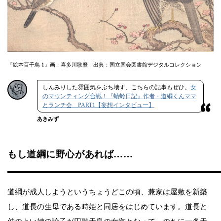
『絵本百千鳥 1』画：喜多川歌麿 出典：国立国会図書館デジタルコレクション
しんみりした雰囲気をぶち壊す、こちらの記事もぜひ。
女
のマウンティング合戦！『蜻蛉日記』作者・道綱くんママ
とランチ会 PART1【妄想インタビュー】
あきみず
もし道綱に野心があれば……
道綱が成人しようというちょうどこの頃、兼家は屋敷を新築
し、道長の生母である時姫と同居をはじめています。道長と