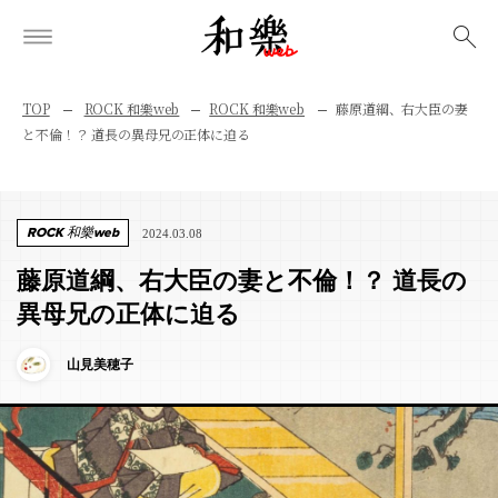
検索
TOP
ROCK 和樂web
ROCK 和樂web
藤原道綱、右大臣の妻
と不倫！？ 道長の異母兄の正体に迫る
ROCK 和樂web
2024.03.08
藤原道綱、右大臣の妻と不倫！？ 道長の
異母兄の正体に迫る
山見美穂子