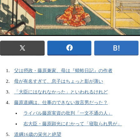
父は摂政・藤原兼家、母は『蜻蛉日記』の作者
母が有名すぎて、息子はちょっと影が薄い
「大臣にはなれなかった」といわれるけれど
藤原道綱は、仕事のできない放言男だった？
ライバル藤原実資の批判「一文不通の人」
右大臣・藤原顕光にむかって「寝取られ男が」
道綱16歳の栄光と絶望