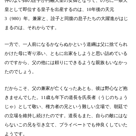
仲のよい姉の詮子が円融天皇の女御となって、のちに一条天
皇として即位する皇子を出産するのは、10年後の天元
3（980）年。兼家と、詮子と同腹の息子たちの大躍進がはじ
まるのは、それからです。
一方で、一人前になるかならぬかという道綱は父に捨てられ
かけた母に寄り添い、ともに出家をしようと思い詰めている
のですから、父の他には頼りにできるような親族もいなかっ
たのでしょう。
だからこそ、父の兼家が亡くなったあとも、彼は野心など抱
きませんでした。11歳も年下の道長を氏長者（うじのちょう
じゃ）として敬い、権力者の兄という難しい立場で、朝廷で
の立場を維持し続けたのです。道長もまた、自らの敵にはな
らないこの兄を引き立て、プライベートでも仲良くしていた
ようです。