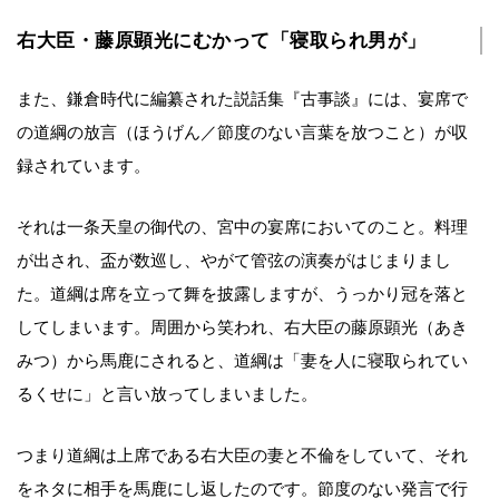
右大臣・藤原顕光にむかって「寝取られ男が」
また、鎌倉時代に編纂された説話集『古事談』には、宴席で
の道綱の放言（ほうげん／節度のない言葉を放つこと）が収
録されています。
それは一条天皇の御代の、宮中の宴席においてのこと。料理
が出され、盃が数巡し、やがて管弦の演奏がはじまりまし
た。道綱は席を立って舞を披露しますが、うっかり冠を落と
してしまいます。周囲から笑われ、右大臣の藤原顕光（あき
みつ）から馬鹿にされると、道綱は「妻を人に寝取られてい
るくせに」と言い放ってしまいました。
つまり道綱は上席である右大臣の妻と不倫をしていて、それ
をネタに相手を馬鹿にし返したのです。節度のない発言で行