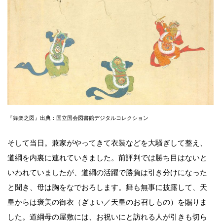
『舞楽之図』出典：国立国会図書館デジタルコレクション
そして当日。兼家がやってきて衣装などを大騒ぎして整え、
道綱を内裏に連れていきました。前評判では勝ち目はないと
いわれていましたが、道綱の活躍で勝負は引き分けになった
と聞き、母は胸をなでおろします。舞も無事に披露して、天
皇からは褒美の御衣（ぎょい／天皇のお召しもの）を賜りま
した。道綱母の屋敷には、お祝いにと訪れる人が引きも切ら