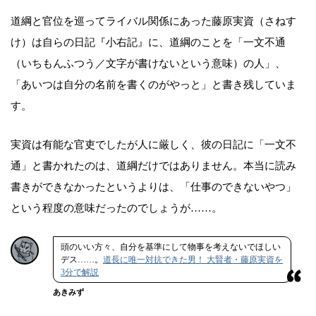
道綱と官位を巡ってライバル関係にあった藤原実資（さねす
け）は自らの日記『小右記』に、道綱のことを「一文不通
（いちもんふつう／文字が書けないという意味）の人」、
「あいつは自分の名前を書くのがやっと」と書き残していま
す。
実資は有能な官吏でしたが人に厳しく、彼の日記に「一文不
通」と書かれたのは、道綱だけではありません。本当に読み
書きができなかったというよりは、「仕事のできないやつ」
という程度の意味だったのでしょうが……。
頭のいい方々、自分を基準にして物事を考えないでほしい
デス……。
道長に唯一対抗できた男！ 大賢者・藤原実資を
3分で解説
あきみず