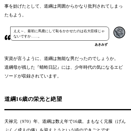
事を妨げたとして、道綱は周囲からかなり批判されてしまっ
たもよう。
ええ～、最初に馬鹿にして恥をかかせたのは右大臣様じゃ
ないですか……。
あきみず
実資が言うように、道綱は無能な男だったのでしょうか。
道綱母が残した『蜻蛉日記』には、少年時代の気になるエピ
ソードが収録されています。
道綱16歳の栄光と絶望
天禄元（970）年、道綱は数え年で16歳。まもなく元服（げん
ぷく／成人の儀）を迎えようという頃のできごとです。