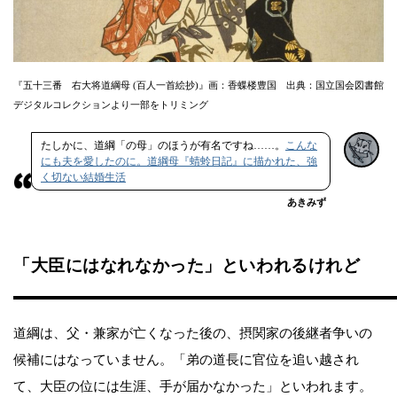
『五十三番 右大将道綱母 (百人一首絵抄)』画：香蝶楼豊国 出典：国立国会図書館
デジタルコレクションより一部をトリミング
たしかに、道綱「の母」のほうが有名ですね……。
こんな
にも夫を愛したのに。道綱母『蜻蛉日記』に描かれた、強
く切ない結婚生活
あきみず
「大臣にはなれなかった」といわれるけれど
道綱は、父・兼家が亡くなった後の、摂関家の後継者争いの
候補にはなっていません。「弟の道長に官位を追い越され
て、大臣の位には生涯、手が届かなかった」といわれます。