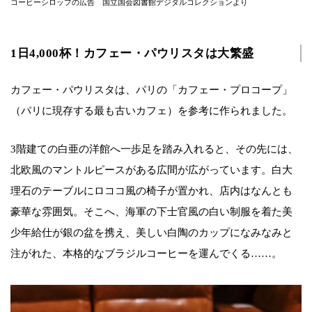
コーヒーシロップの広告 国立国会図書館デジタルコレクションより
1日4,000杯！カフェー・パウリスタは大繁盛
カフェー・パウリスタは、パリの「カフェー・プロコープ」
（パリに現存する最も古いカフェ）を参考に作られました。
3階建ての白亜の洋館へ一歩足を踏み入れると、その先には、
北欧風のマントルピースがある広間が広がっています。白大
理石のテーブルにロココ風の椅子が置かれ、店内はなんとも
豪華な雰囲気。そこへ、海軍の下士官風の白い制服を着た美
少年給仕が銀の盆を携え、美しい白陶のカップになみなみと
注がれた、本格的なブラジルコーヒーを運んでくる……。