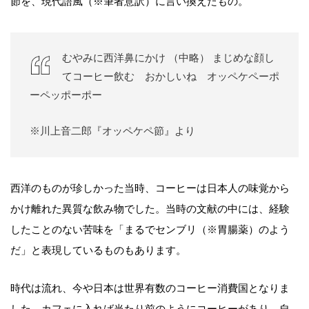
節を、現代語風（※筆者意訳）に言い換えたもの。
むやみに西洋鼻にかけ （中略） まじめな顔し
てコーヒー飲む おかしいね オッペケペーポ
ーペッポーポー
※川上音二郎『オッペケペ節』より
西洋のものが珍しかった当時、コーヒーは日本人の味覚から
かけ離れた異質な飲み物でした。当時の文献の中には、経験
したことのない苦味を「まるでセンブリ（※胃腸薬）のよう
だ」と表現しているものもあります。
時代は流れ、今や日本は世界有数のコーヒー消費国となりま
した。カフェに入れば当たり前のようにコーヒーがあり、自