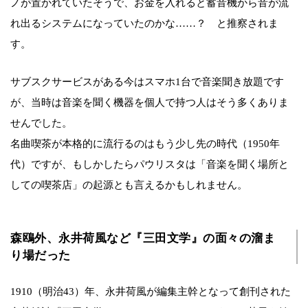
ノが置かれていたそうで、お金を入れると蓄音機から音が流
れ出るシステムになっていたのかな……？ と推察されま
す。
サブスクサービスがある今はスマホ1台で音楽聞き放題です
が、当時は音楽を聞く機器を個人で持つ人はそう多くありま
せんでした。
名曲喫茶が本格的に流行るのはもう少し先の時代（1950年
代）ですが、もしかしたらパウリスタは「音楽を聞く場所と
しての喫茶店」の起源とも言えるかもしれません。
森鴎外、永井荷風など『三田文学』の面々の溜ま
り場だった
1910（明治43）年、永井荷風が編集主幹となって創刊された