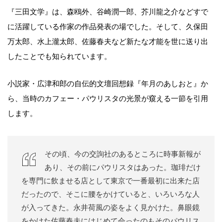
『三田文学』は、森鴎外、谷崎潤一郎、芥川龍之介などすで
に活躍している作家の作品発表の場でした。そして、久保田
万太郎、水上瀧太郎、佐藤春夫など新たな才能を世に送り出
したことでも知られています。
小説家・広津和郎の自伝的文壇回想録『年月のあしおと』か
ら、当時のカフェー・パウリスタの光景が窺える一節を引用
します。
その頃、今の交詢社のあるところに時事新報が
あり、その前にパウリスタはあった。珈琲だけ
を専門に飲ませる店として東京で一番最初に出来た店
だったので、そこに腰をかけていると、いろいろな人
が入ってきた。永井荷風の姿をよく見かけた。鼻眼鏡
をかけた佐藤春夫にはじめて会ったのもそのパウリス