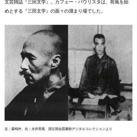
文芸雑誌『三田文学』。カフェー・パウリスタは、荷風を始
めとする『三田文学』の面々の溜まり場でした。
左：森鴎外、右：永井荷風 国立国会図書館デジタルコレクションより