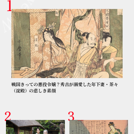
戦国きっての悪役令嬢？秀吉が溺愛した年下妻・茶々
（淀殿）の悲しき素顔