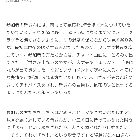
参加者の皆さんには、前もって昆布を2時間ほど水につけていた
だいている。それを鍋に移し、60～65度になるまで火にかけ、グ
ラグラと沸かさないように、その温度を保ちながら味見を繰り返
す。最初は昆布の味がするお湯だったものが、少しずつ甘みを増
していく。参加者の方たちからは、チャット画面に「とろみが出
てきた」「甘さが出ないのですが、大丈夫でしょうか？」「味に
丸みが出てきました」などというコメントが次々に入る。不安げ
な表情で首を傾げられる方もいたけれど、木山さんがその都度や
さしくアドバイスをされ、皆さんの表情も、昆布の味と比例する
ようにだんだんと和らいでいった。
参加者の方たちをこちらは眺めることしかできないのだけれど、
味見を繰り返している皆さんが、小皿を口に持っていかれた瞬間
に「おっ」という顔をされたり、大きく頷かれたりし始めた。
「そう、それが『今！』という瞬間です」と得意げな木山さん。