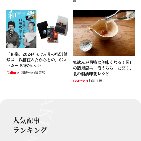
部
『和樂』2024年6,7月号の特別付
録は「武相荘のたからもの」ポス
家飲みが最強に美味くなる！岡山
トカード3枚セット！
の酒屋店主「酒うらら」に聞く、
Culture
和樂web編集部
夏の燗酒味変レシピ
Gourmet
藤田 優
人気記事
ランキング