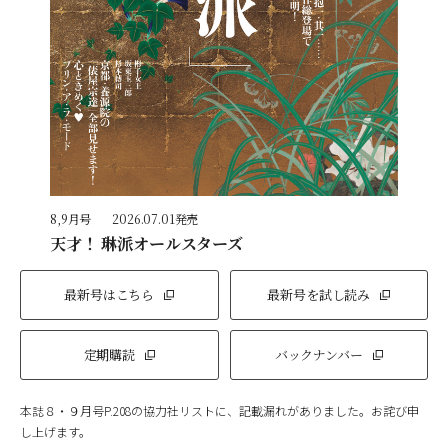
8,9月号
2026.07.01発売
天才！ 琳派オールスターズ
最新号はこちら
最新号を試し読み
定期購読
バックナンバー
本誌８・９月号P.208の協力社リストに、記載漏れがありました。お詫び申
し上げます。