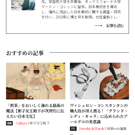
生。学習院大学を卒業後、オックスフォード大学
マートン・コレッジに留学。日本美術史を専攻
し、海外に流出した日本美術に関する調査・研究
を行い、2010年に博士号を取得。女性皇族として
博士号は史上初。現在、京都産業大学日本文化研
記事を読む
究所特別教授、京都市立芸術大学客員教授。子ど
もたちに日本文化を伝えるための「心游舎」を創
設し、全国で活動中。
おすすめの記事
「煎茶」をおいしく淹れる最高の
ヴァシュロン・コンスタンタンの
魔法【彬子女王殿下が次世代に伝
職人技が冴え渡る！「グランド・
えたい日本文化】
レディ・キャラ」に込められたア
ールデコの美意識
Culture
彬子女王殿下
連載
Jewelry＆Watch
和樂web編集
PR