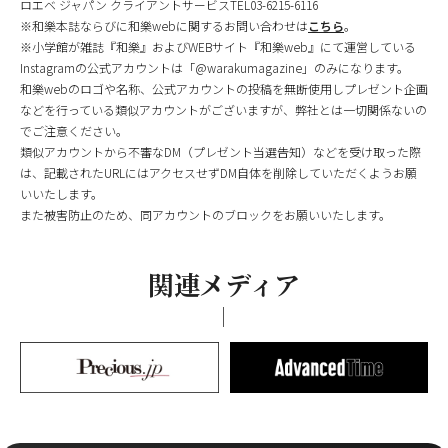
ロエベ ジャパン クライアントサービスTEL03-6215-6116
※和樂本誌ならびに和樂webに関するお問い合わせは
こちら
。
※小学館が雑誌『和樂』およびWEBサイト『和樂web』にて運営している
Instagramの公式アカウントは「@warakumagazine」のみになります。
和樂webのロゴや名称、公式アカウントの投稿を無断使用しプレゼント企画
などを行っている類似アカウントがございますが、弊社とは一切関係ないの
でご注意ください。
類似アカウントから不審なDM（プレゼント当選告知）などを受け取った際
は、記載されたURLにはアクセスせずDM自体を削除していただくようお願
いいたします。
また被害防止のため、同アカウントのブロックをお願いいたします。
関連メディア