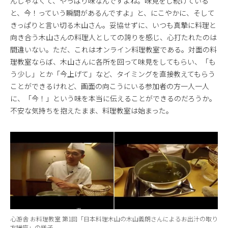
んじゃなくて、やっぱり味なんですよね。味見をし続けている
と、今！っていう瞬間があるんですよ」と、にこやかに、そして
きっぱりと言い切る木山さん。妥協せずに、いつも真摯に料理と
向き合う木山さんの料理人としての誇りを感じ、心打たれたのは
間違いない。ただ、これはオンライン料理教室である。対面の料
理教室ならば、木山さんに各所を回って味見をしてもらい、「も
う少し」とか「今上げて」など、タイミングを直接教えてもらう
ことができるけれど、画面の向こうにいる参加者の方一人一人
に、「今！」という味を本当に伝えることができるのだろうか。
不安な気持ちを抱えたまま、料理教室は始まった。
心游舎 お料理教室 第1回「日本料理木山の木山義朗さんによるお出汁の取り
方講座」の様子