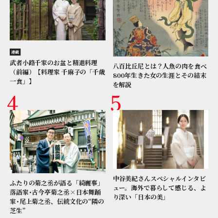
連載
武者小路千家のお盆と精進料理
八百比丘尼とは？人魚の肉を食べ
（前編）【料理家 千麻子の「千歳
800年生きた女の生涯とその結末
一食」】
を解説
中谷美紀さんスペシャルインタビ
ふたりの菊之丞が語る「綺麗事」
ュー。海外で暮らして感じる、よ
落語家･古今亭菊之丞×日本舞踊
り深い「日本の美」
家･尾上菊之丞、伝統文化の“隣の
芝生”