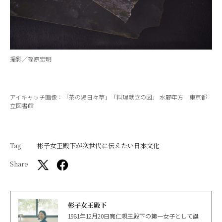
撮影／篠原宏明
アイキャッチ画像：「茶の湯日々草」「料理献立の図」 水野年方 東京都
立図書館
Tag
彬子女王殿下が次世代に伝えたい日本文化
Share
彬子女王殿下
1981年12月20日寬仁親王殿下の第一女子として誕