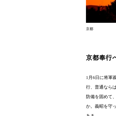
京都
京都奉行
1月6日に将
行、普通なら
防備を固めて
か。義昭を守
ある。