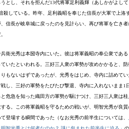
ろうとし、それを拒んだ13代将軍足利義輝（あしかがよし
に暗殺している。昨年、足利義昭を奉じた信長が大軍で上洛
が、信長が岐阜城に戻ったのを見計らい、再び将軍を亡き者
だ。
十兵衛光秀は本圀寺内にいた。彼は将軍義昭の奉公衆である
っていたといわれる。三好三人衆の軍勢が攻めかかると、防
まりもないはずであったが、光秀をはじめ、寺内に詰めてい
奮戦し、三好の軍勢をたびたび撃退、寺内に入れないまま1
ると危急を知った織田方の軍勢が駆けつけ、三好三人衆は桂
散する。この将軍義昭を守るための戦いが、明智光秀が良質
めて登場する瞬間であった（なお光秀の前半生については、
・明智光秀とは何者なのか？ 謎に包まれた前半生に迫る」