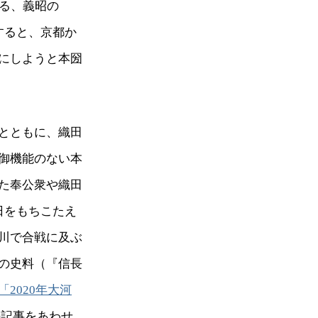
てる、義昭の
すると、京都か
にしようと本圀
とともに、織田
御機能のない本
た奉公衆や織田
日をもちこたえ
川で合戦に及ぶ
の史料（『信長
「2020年大河
の記事をあわせ