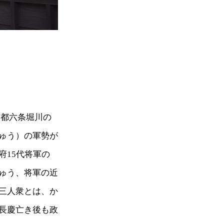
京都六条堀川の
ゅう）の軍勢が
府15代将軍の
ゅう、将軍の近
三人衆とは、か
長慶亡き後も政