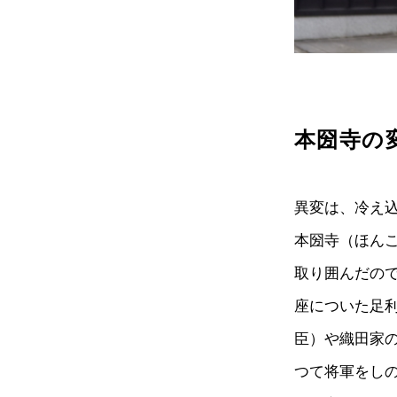
本圀寺の
異変は、冷え込
本圀寺（ほん
取り囲んだの
座についた足
臣）や織田家
つて将軍をし