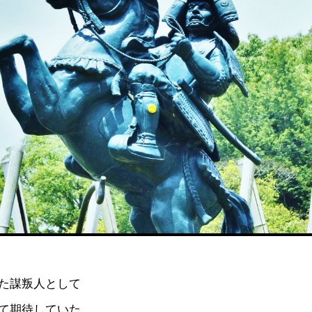
た謀叛人として
て期待していた