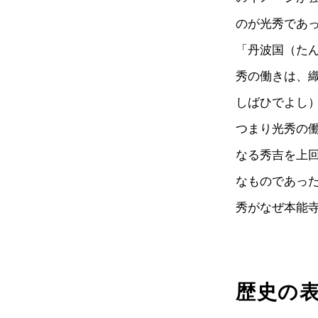
のが光秀であ
「丹波国（た
秀の働きは、
しばひでよし
つまり光秀の
なる秀吉を上
なものであっ
秀がなぜ本能
歴史の