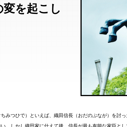
の変を起こし
けちみつひで）といえば、織田信長（おだのぶなが）を討っ
強い。しかし織田家に仕えて後、信長が最も有能な家臣とし