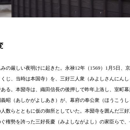
変
みの厳しい夜明けに起きた。永禄12年（1569）1月5日、
こくじ、当時は本国寺）を、三好三人衆（みよしさんにんし
である。本圀寺は、織田信長の後押しで昨年上洛し、室町幕
利義昭（あしかがよしあき）が、幕府の奉公衆（ほうこうし
の人数らとともに仮の御所としていた。本圀寺を囲んだ三好
のぐ権勢を誇った三好長慶（みよしながよし）の家臣らで、