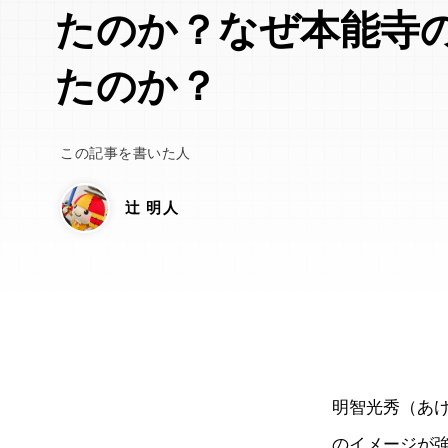
たのか？なぜ本能寺
たのか？
この記事を書いた人
辻 明人
明智光秀（あ
のイメージが