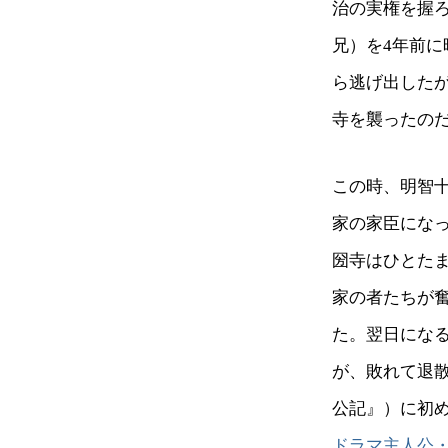
治の実権を握
兄）を4年前
ら逃げ出した
寺を襲ったの
この時、明智
家の家臣にな
圀寺はひとた
家の者たちが
た。翌日にな
が、敗れて退
公記』）に初
ドラマ主人公