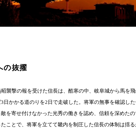
への抜擢
軍義昭襲撃の報を受けた信長は、酷寒の中、岐阜城から馬を
ば3日かかる道のりを2日で走破した。将軍の無事を確認し
、敵を寄せ付けなかった光秀の働きを認め、信頼を深めたの
ったことで、将軍を立てて畿内を制圧した信長の体制は揺る