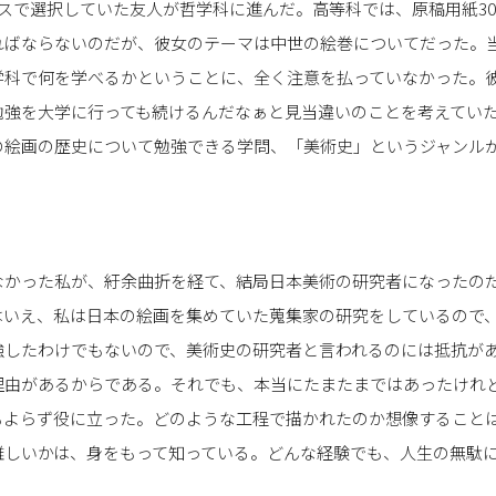
スで選択していた友人が哲学科に進んだ。高等科では、原稿用紙30
ればならないのだが、彼女のテーマは中世の絵巻についてだった。
学科で何を学べるかということに、全く注意を払っていなかった。
勉強を大学に行っても続けるんだなぁと見当違いのことを考えてい
の絵画の歴史について勉強できる学問、「美術史」というジャンル
なかった私が、紆余曲折を経て、結局日本美術の研究者になったの
はいえ、私は日本の絵画を集めていた蒐集家の研究をしているので
強したわけでもないので、美術史の研究者と言われるのには抵抗が
理由があるからである。それでも、本当にたまたまではあったけれ
もよらず役に立った。どのような工程で描かれたのか想像すること
難しいかは、身をもって知っている。どんな経験でも、人生の無駄