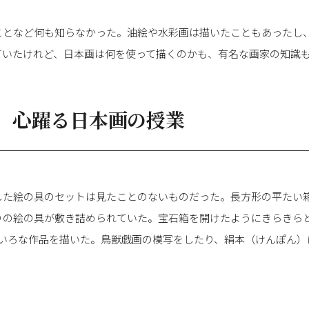
ことなど何も知らなかった。油絵や水彩画は描いたこともあったし
ていたけれど、日本画は何を使って描くのかも、有名な画家の知識
。心躍る日本画の授業
した絵の具のセットは見たことのないものだった。長方形の平たい
りの絵の具が敷き詰められていた。宝石箱を開けたようにきらきら
ろいろな作品を描いた。鳥獣戯画の模写をしたり、絹本（けんぽん）
。