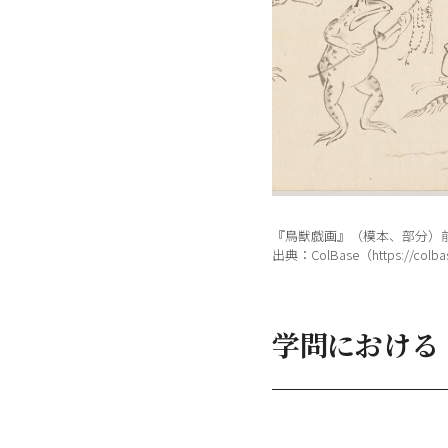
『鳥獣戯画』（模本、部分）前田
出典：ColBase（https://colbase
学問における