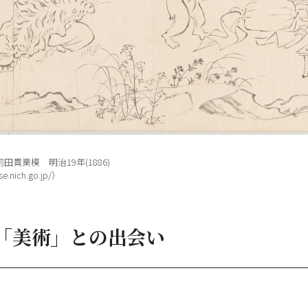
貫業模 明治19年(1886)
.nich.go.jp/）
「美術」との出会い