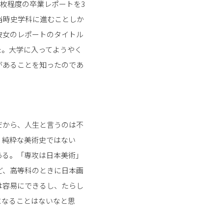
枚程度の卒業レポートを3
当時史学科に進むことしか
彼女のレポートのタイトル
た。大学に入ってようやく
があることを知ったのであ
だから、人生と言うのは不
、純粋な美術史ではない
ある。「専攻は日本美術」
ど、高等科のときに日本画
は容易にできるし、たらし
になることはないなと思