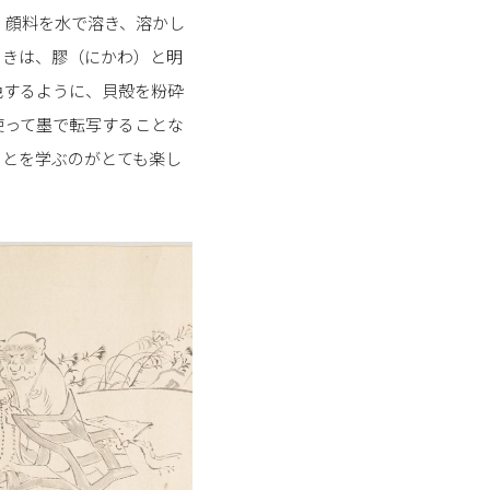
。顔料を水で溶き、溶かし
ときは、膠（にかわ）と明
色するように、貝殻を粉砕
使って墨で転写することな
ことを学ぶのがとても楽し