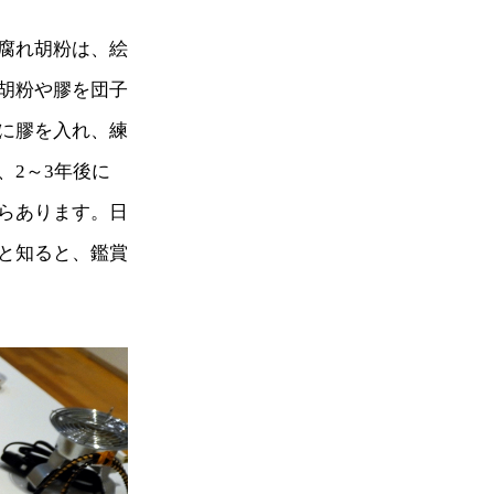
腐れ胡粉は、絵
胡粉や膠を団子
に膠を入れ、練
、2～3年後に
らあります。日
と知ると、鑑賞