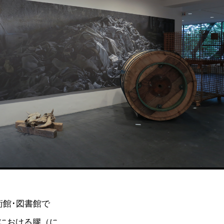
術館･図書館で
における膠（に