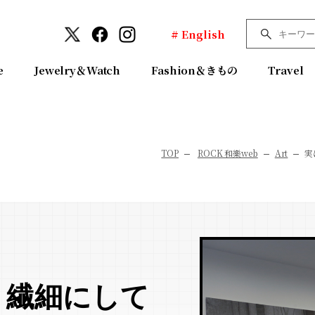
# English
e
Jewelry＆Watch
Fashion＆きもの
Travel
TOP
ROCK 和樂web
Art
実
！繊細にして