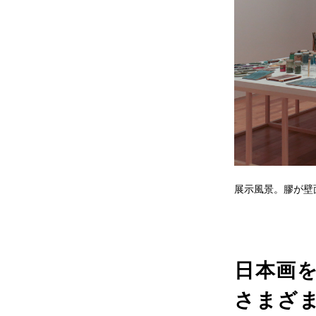
展示風景。膠が壁面
日本画
さまざ