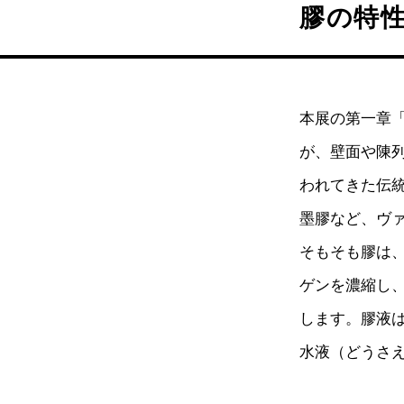
膠の特
本展の第一章
が、壁面や陳
われてきた伝
墨膠など、ヴ
そもそも膠は
ゲンを濃縮し
します。膠液
水液（どうさ