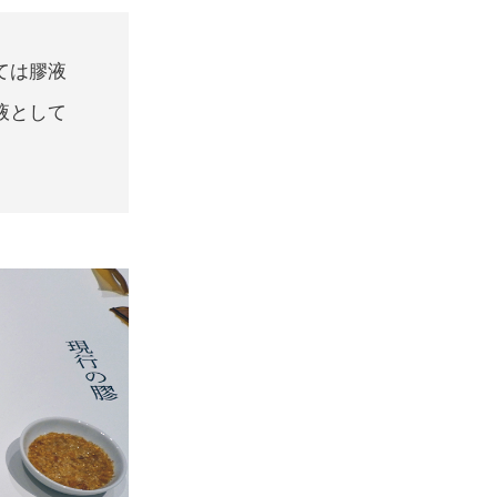
ては膠液
液として