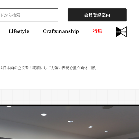
会員登録案内
Lifestyle
Craftsmanship
特集
は日本画の立役者！繊細にして力強い表現を担う画材「膠」