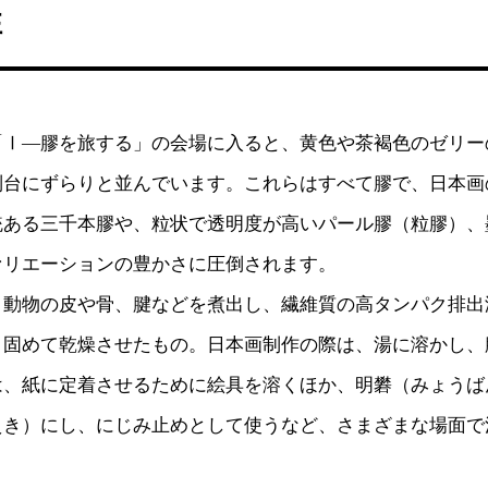
性
「Ⅰ—膠を旅する」の会場に入ると、黄色や茶褐色のゼリー
列台にずらりと並んでいます。これらはすべて膠で、日本画
統ある三千本膠や、粒状で透明度が高いパール膠（粒膠）、
ァリエーションの豊かさに圧倒されます。
、動物の皮や骨、腱などを煮出し、繊維質の高タンパク排出
、固めて乾燥させたもの。日本画制作の際は、湯に溶かし、
は、紙に定着させるために絵具を溶くほか、明礬（みょうば
えき）にし、にじみ止めとして使うなど、さまざまな場面で