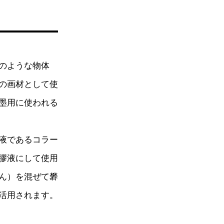
のような物体
の画材として使
墨用に使われる
液であるコラー
膠液にして使用
ん）を混ぜて礬
活用されます。