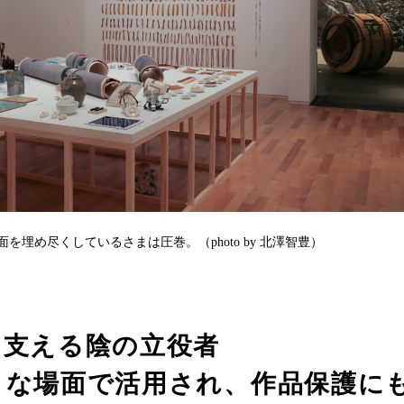
を埋め尽くしているさまは圧巻。（photo by 北澤智豊）
を支える陰の立役者
まな場面で活用され、作品保護に