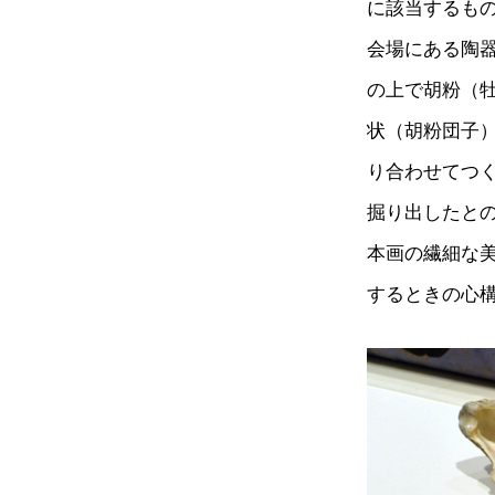
に該当するも
会場にある陶
の上で胡粉（
状（胡粉団子
り合わせてつ
掘り出したと
本画の繊細な
するときの心