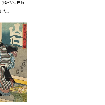
（ゆや/江戸時
した。