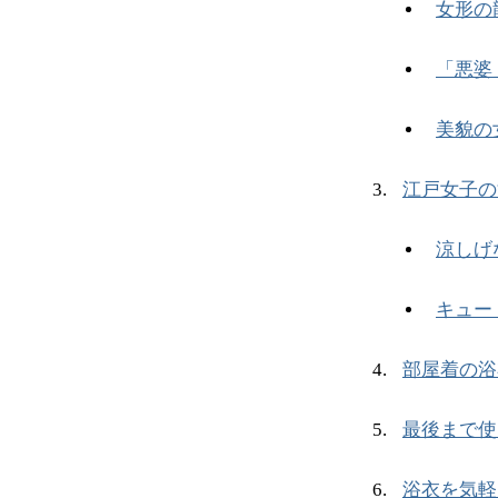
女形の
「悪婆
美貌の
江戸女子の
涼しげ
キュー
部屋着の浴
最後まで使
浴衣を気軽