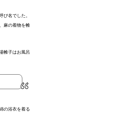
呼び名でした。
、麻の着物を帷
湯帷子はお風呂
綿の浴衣を着る