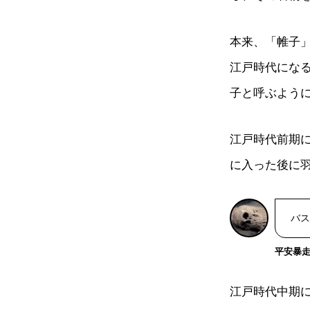
本来、「帷子
江戸時代にな
子と呼ぶよう
江戸時代前期
に入った後に
バス
平安暴走戦
江戸時代中期