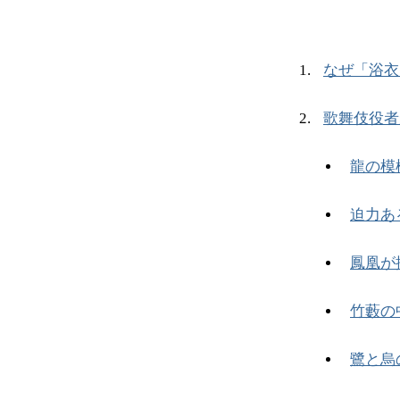
なぜ「浴衣
歌舞伎役者
龍の模
迫力あ
鳳凰が
竹藪の
鷺と烏