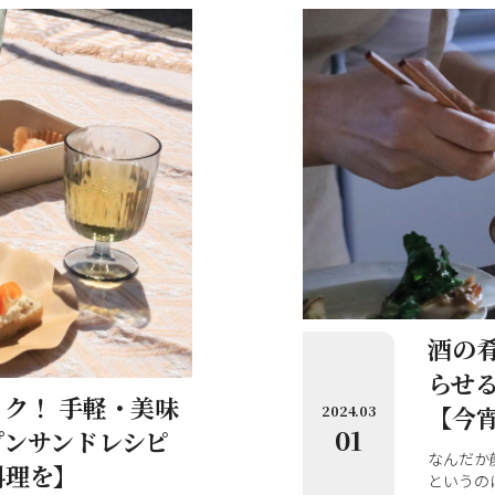
します。
れた「海塩（かいえん）」
、活用レシピを伺います。
酒の
らせ
ク！ 手軽・美味
【今
2024.03
01
プンサンドレシピ
なんだか
料理を】
というの