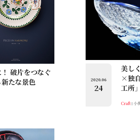
美し
！ 破片をつなぐ
×独
2020.06
る新たな景色
24
工所
Craft
小