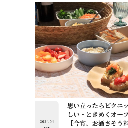
在だ。今宵は、日本の海から生ま
ときのこを使ったソースの作り方
思い立ったらピクニッ
しい・ときめくオー
【今宵、お酒さそう
2024.04