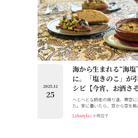
海から生まれる“海塩
に。「塩きのこ」が
シピ【今宵、お酒さ
2025.12
25
へとへとな師走の帰り道、寒空に
た。家に着いたら、窓から空を眺
しよう。冷蔵庫にある食材で簡単
Lifestyle
小俣荘子
お酒片手にきっと癒し時間が過ご
さんが作る「万能ソース」はそん
スを作り置けば、前菜・メイン、
までいろんなお料理へ簡単に展開