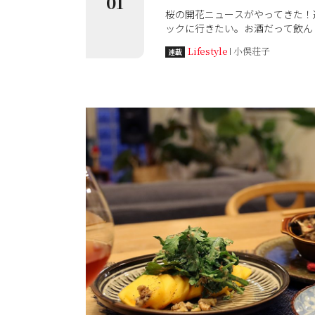
01
桜の開花ニュースがやってきた！
ックに行きたい。お酒だって飲ん
作るのはちょっとハードルが高い
Lifestyle
小俣荘子
連載
そんな時の強い味方が、料理人の
寄り添いながら、簡単、美味しい
お料理を教えてくれる。桂さん、
すっ！