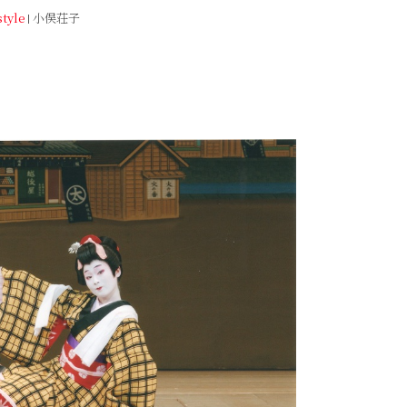
う庭先でのんびりと昼寝中だ。もしやこのムズムズ
style
小俣荘子
....春がやってきたのだろうか。 ひとまず、美味しいも
て落ち着こう。と、わたしは料理人の桂（かつら）
ねた。お酒を誘う料理が得意な桂さん。旬の食材と
パイス遣いで、季節の気分にそっと寄り添うお料理
くれる。 桂さん、今日は春を味わうお料理をお願い