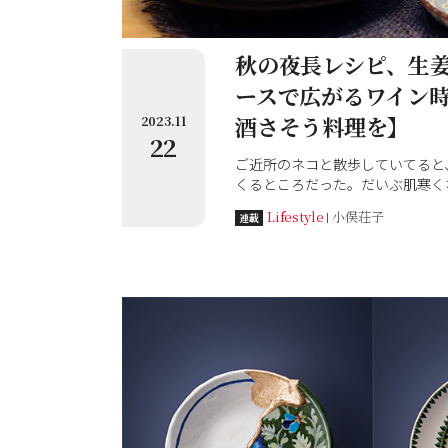
秋の夜長レシピ、生
ースで広がるワイン
酒さそう料理を】
2023.11
22
ご近所のネコと散歩していてると
くるところだった。だいぶ肌寒く
と、月が冴えざえと美しい。 こ
Lifestyle
小俣荘子
連載
りたくなる。夜長にワインと何か..
い。さて、なにを作ろうか？季節
人の桂（かつら）さんを訪ねる。
さん。旬の食材と独特のスパイス
と寄り添うお料理を教えてくれる