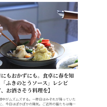
肴にもおかずにも。食卓に春を知
る「ふきのとうソース」レシピ
宵、お酒さそう料理を】
顔中がムズムズする。一昨日はみぞれが降っていた
に、今日はぽかぽかの陽気。ご近所の猫たちは梅の