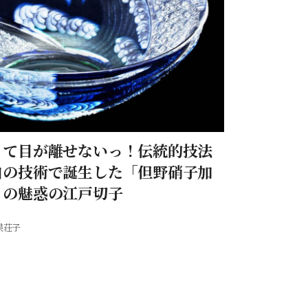
くて目が離せないっ！伝統的技法
自の技術で誕生した「但野硝子加
」の魅惑の江戸切子
俣荘子