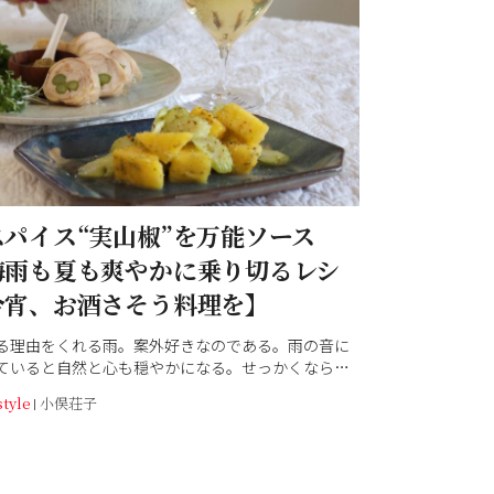
スパイス“実山椒”を万能ソース
梅雨も夏も爽やかに乗り切るレシ
今宵、お酒さそう料理を】
る理由をくれる雨。案外好きなのである。雨の音に
ていると自然と心も穏やかになる。せっかくなら、
ゆっくり一杯やる夜を迎えたい。さて、何を作ろう
style
小俣荘子
な時、私は料理人の田中 桂（かつら）さんを訪ね
んは、旬の食材を使った万能ソース作りと、お酒に
ンジメニューを生み出す達人なのだ。今宵も、桂さ
った季節に寄り沿うシンプルレシピ、そっとお届け