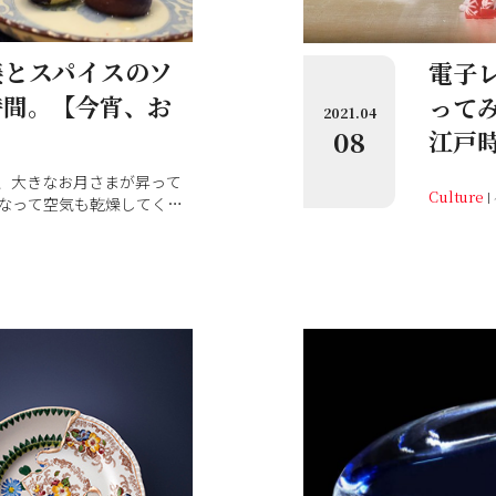
姜とスパイスのソ
電子
時間。【今宵、お
って
2021.04
08
江戸時
、大きなお月さまが昇って
Culture
なって空気も乾燥してくる
んな夜は家でゆっくり一杯や
....美味しいものを食べた
の変わり目、わたしは料理
お酒を誘う料理が得意な桂
遣いで、季節の気分にそっ
。