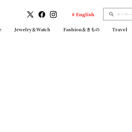
# English
e
Jewelry＆Watch
Fashion＆きもの
Travel