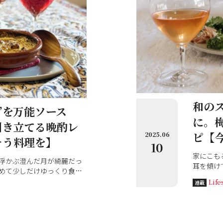
和の
”を万能ソース
に。
引き立てる晩酌レ
ピ【
2025.06
そう料理を】
10
家にこも
浮かぶ澄んだ月が綺麗だっ
耳を傾け
めて少しだけゆっくり食事
そのまま
に特別な一皿が作れたら、
Life
連載
か。こん
せるはず。料理人・田中桂
る。桂さ
な夜を叶えてくれる。ソー
合うアレ
ちょっとした肴やシメの1皿
んに教わ
できる、お守りのような存