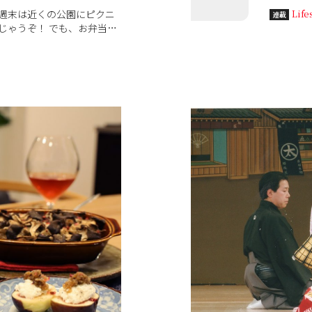
花びら舞
週末は近くの公園にピクニ
Life
連載
は花粉..
じゃうぞ！ でも、お弁当を
のを食べ
。さて、どうしたものか。
さんを訪
桂（かつら）さん。季節に
独特のス
、お酒が進む、とびきりの
を教えて
今日もよろしくお願いしま
します！