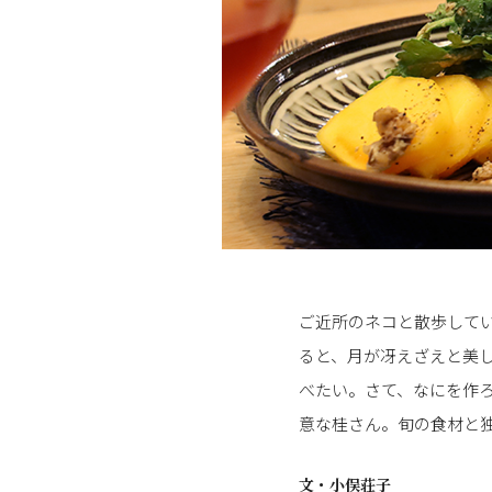
ご近所のネコと散歩して
ると、月が冴えざえと美し
べたい。さて、なにを作
意な桂さん。旬の食材と
文・
小俣荘子