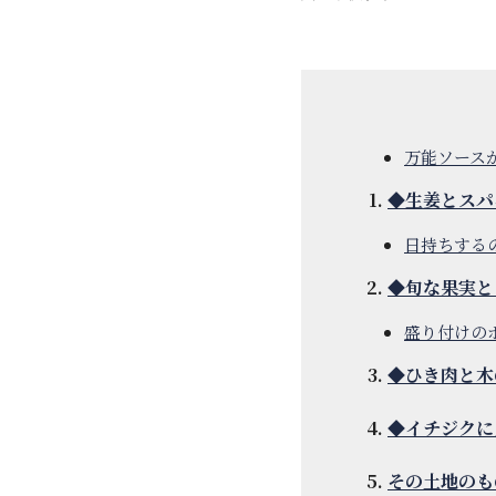
万能ソース
◆生姜とスパ
日持ちする
◆旬な果実と
盛り付けの
◆ひき肉と木
◆イチジクに
その土地のも