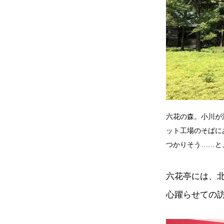
六花の森。小川が
ット工場のそばに
つかりそう……と
六花亭には、
心躍らせての