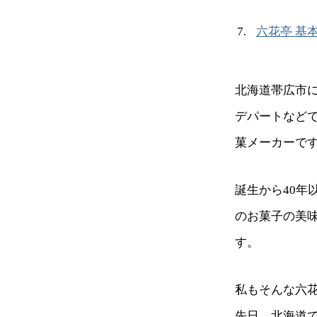
六花亭 基
北海道帯広市
デパートなど
菓メーカーで
誕生から40
のお菓子の美
す。
私もそんな六花
先日、北海道