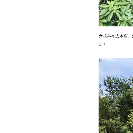
六花亭帯広本店。
い！