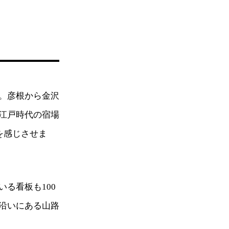
。彦根から金沢
江戸時代の宿場
を感じさせま
る看板も100
沿いにある山路