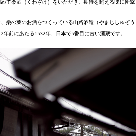
初めて桑酒（くわざけ）をいただき、期待を超える味に衝撃
一、桑の葉のお酒をつくっている山路酒造（やまじしゅぞう
2年前にあたる1532年、日本で5番目に古い酒蔵です。