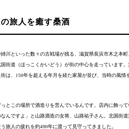
道の旅人を癒す桑酒
や姉川といった数々の古戦場が残る、滋賀県長浜市木之本町
北国街道（ほっこくかいどう）が街の中心を走っています。
街は、150年を超える年月を経た家屋が並び、当時の風情
っとこの場所で酒造りを営んでいるんです。店内に飾ってい
のなんですよ」と山路酒造の女将、山路祐子さん。北国街道
う旅人の疲れを約490年に渡って見守ってきました。