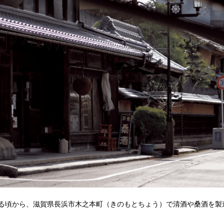
る頃から、滋賀県長浜市木之本町（きのもとちょう）で清酒や桑酒を製