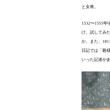
と女将。
1532〜15
け、試してみ
か。また、18
日記では「殿
いった記述が