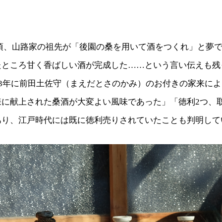
55年頃、山路家の祖先が「後園の桑を用いて酒をつくれ」と夢
たところ甘く香ばしい酒が完成した……という言い伝えも残
13年に前田土佐守（まえだとさのかみ）のお付きの家来に
様に献上された桑酒が大変よい風味であった」「徳利2つ、
あり、江戸時代には既に徳利売りされていたことも判明して