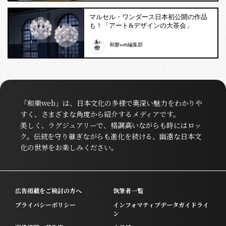
マルセル・ワンダース日本初公開の作品
も！「アート&デザインの大茶会」
和樂web編集部
「和樂web」は、日本文化の多様で奥深い魅力をわかりや
すく、さまざまな角度から紹介するメディアです。
美しく、ラグジュアリーで、格調高いながらも時にはロッ
ク。伝統を守り継ぎながらも進化を続ける、幽遠な日本文
化の世界をお楽しみください。
広告掲載をご検討の方へ
執筆者一覧
プライバシーポリシー
インフォマティブデータガイドライ
ン