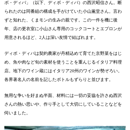
ボ・ディバ」（以下、ディボ・ディバ）の西沢昭信さん。断
られたのは同番組の構成を手がけていた小山薫堂さん。言わ
ずと知れた、くまモンの生みの親です。この一件を機に後
年、店の更衣室に小山さん専用のコックコートとエプロンが
用意されるほど、2人は深い友情で結ばれます。
ディボ・ディバは契約農家が丹精込めて育てた京野菜をはじ
め、魚や肉など旬の素材を使うことを重んじるイタリア料理
店。地下のワイン蔵にはイタリア20州のワインが勢ぞろい。
各界著名人の名前を記したボトルもずらりと並びます。
無用な争いを好まぬ半面、材料には一切の妥協を許さぬ西沢
さんの熱い思いや、作り手として大切にしていることなどを
伺いました。