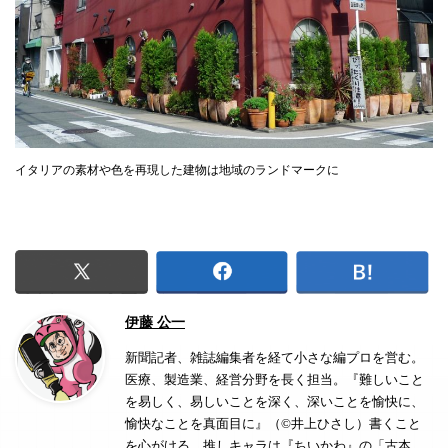
イタリアの素材や色を再現した建物は地域のランドマークに
伊藤 公一
新聞記者、雑誌編集者を経て小さな編プロを営む。
医療、製造業、経営分野を長く担当。『難しいこと
を易しく、易しいことを深く、深いことを愉快に、
愉快なことを真面目に』（©井上ひさし）書くこと
を心がける。推しキャラは『ちいかわ』の「古本