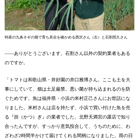
特産の九条ネギの畑で育ち具合を確かめる西沢さん（左）と石割照久さん
――ありがとうございます。石割さん以外の契約業者もある
のですか。
「トマトは和歌山県・井好園の井口雅博さん。ここも土を大
事にしていて、畑は土足厳禁。悪い菌が持ち込まれるのを防
ぐためです。魚は福井県・小浜の米村正己さんにお世話にな
りました。米村さんは店を持たず、小浜で買い付けた魚を売
る『担（かつ）ぎ』の業者でした。北野天満宮の露店で知り
合ったんですが、すっかり意気投合して、うちのために、わ
ざわざ2時間半かけて届けてくれる間柄になりました。雨の日