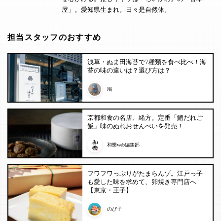
屋」。愛知県生まれ。日々是自然体。
担当スタッフのおすすめ
浅草・ぬま田海苔で7種類を食べ比べ！海
苔の味の違いは？選び方は？
鳩
京都和食の名店、緒方。定番「鱧だれご
飯」味のぬれおせんべいを発売！
和樂web編集部
フワフワっぷりがたまらんゾ。江戸っ子
も愛した味を求めて、卵焼き専門店へ
【東京・王子】
のび子