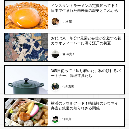
インスタントラーメンの定義知ってる？
日本で生まれた未来食の歴史とこれから
小林 聖
お代は米一年分!?見栄と妄信が交差する初
カツオフィーバーに沸く江戸の初夏
森 有貴子
365日使って「辿り着いた」私の頼れるパ
ートナー、調理道具たち
今井真実
横浜のソウルフード！崎陽軒のシウマイ
弁当と鉄道の知られざる関係
澤田真一