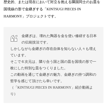
歴史的、または現在において対立を抱える隣国同士のお皿を
国境線の形で金継ぎする「KINTSUGI PIECES IN
HARMONY」プロジェクトです。
金継ぎは、壊れた陶器を金を使い修繕する日本
の伝統技法です。
しかしながら金継ぎの存在自体を知らない人々も増え
ています。
そこで６次元は、隣り合う国と国の皿を国境の形で一
枚にした特別な皿をつくりました。
この動画を通じて金継ぎの魅力、金継ぎの持つ調和の
哲学を感じて頂けたら幸いです。
（「KINTSUGI PIECES IN HARMONY」紹介動画よ
り）