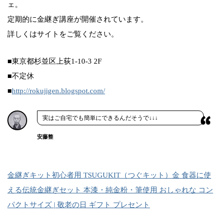
ェ。
定期的に金継ぎ講座が開催されています。
詳しくはサイトをご覧ください。
■東京都杉並区上荻1-10-3 2F
■不定休
■
http://rokujigen.blogspot.com/
実はご自宅でも簡単にできるんだそうで↓↓↓
安藤整
金継ぎキット初心者用 TSUGUKIT（つぐキット）金 食器に使
える伝統金継ぎセット 本漆・純金粉・筆使用 おしゃれな コン
パクトサイズ | 敬老の日 ギフト プレセント