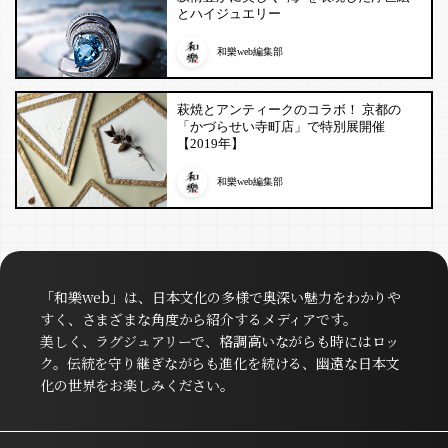
とハイジュエリー
和樂web編集部
萩焼とアンティークのコラボ！ 京都の
「かづらせい寺町店」で特別展開催
【2019年】
和樂web編集部
「和樂web」は、日本文化の多様で奥深い魅力をわかりや
すく、さまざまな角度から紹介するメディアです。
美しく、ラグジュアリーで、格調高いながらも時にはロッ
ク。伝統を守り継ぎながらも進化を続ける、幽遠な日本文
化の世界をお楽しみください。