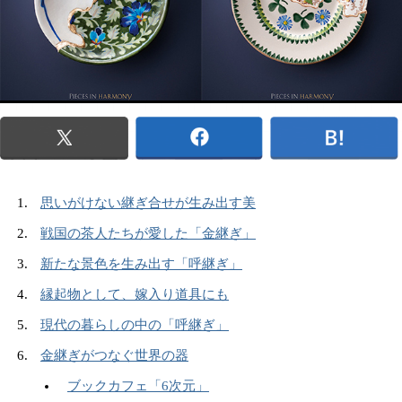
思いがけない継ぎ合せが生み出す美
戦国の茶人たちが愛した「金継ぎ」
新たな景色を生み出す「呼継ぎ」
縁起物として、嫁入り道具にも
現代の暮らしの中の「呼継ぎ」
金継ぎがつなぐ世界の器
ブックカフェ「6次元」