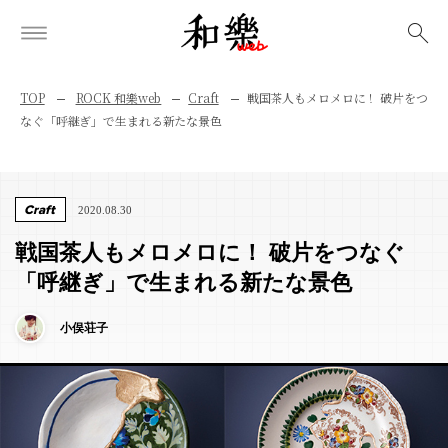
検索
TOP
ROCK 和樂web
Craft
戦国茶人もメロメロに！ 破片をつ
なぐ「呼継ぎ」で生まれる新たな景色
Craft
2020.08.30
戦国茶人もメロメロに！ 破片をつなぐ
「呼継ぎ」で生まれる新たな景色
小俣荘子