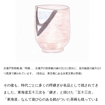
古瀬戸筒茶碗 銘「呼継」。古瀬戸の筒茶碗の縁の欠けた部分に、染付磁器の破片が2
つ黒漆で継がれています。（現在は、東京都にある永青文庫が所蔵）
その後も、時代ごとに多くの呼継ぎが名品として残されてき
ました。東海道五十三次を「継ぎ」と掛けた「五十三次」
「東海道」なんて遊び心のある銘がついた茶碗も残っていま