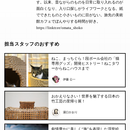
す。以来、昔ながらのものを日常に取り入れるのが
面白くなり、入り口探しがライフワークとなる。紙
でできたものと小さいものに目がない。旅先の美術
館カフェでぼんやりする時間が好き。
https://linktr.ee/omata_shoko
担当スタッフのおすすめ
ねこ、まっちぐら！段ボール会社の「猫
専用グッズ」開発ヒストリー！ねこタワ
ーからねこハウスまで
伊藤 公一
おかえりなさい！世界を魅了する日本の
竹工芸の里帰り展！
湯口かおり
叙情豊かに美しく“海”を表現した浮世絵