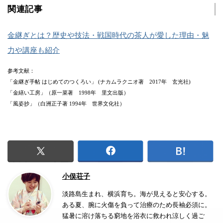
関連記事
金継ぎとは？歴史や技法・戦国時代の茶人が愛した理由・魅
力や講座も紹介
参考文献：
「金継ぎ手帖 はじめてのつくろい」 (ナカムラクニオ著 2017年 玄光社)
「金繕い工房」（原一菜著 1998年 里文出版）
「風姿抄」（白洲正子著 1994年 世界文化社）
小俣荘子
淡路島生まれ、横浜育ち。海が見えると安心する。
ある夏、腕に火傷を負って治療のため長袖必須に。
猛暑に溶け落ちる窮地を浴衣に救われ涼しく過ご