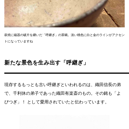
萩焼に磁器の破片を継いだ「呼継ぎ」の茶碗。淡い桃色に白と金のラインがアクセン
トになっていますね
新たな景色を生み出す「呼継ぎ」
現存するもっとも古い呼継ぎといわれるのは、織田信長の弟
で、千利休の弟子であった織田有楽斎のもの。その銘も「よ
びつぎ」！ として愛用されていたと伝わっています。