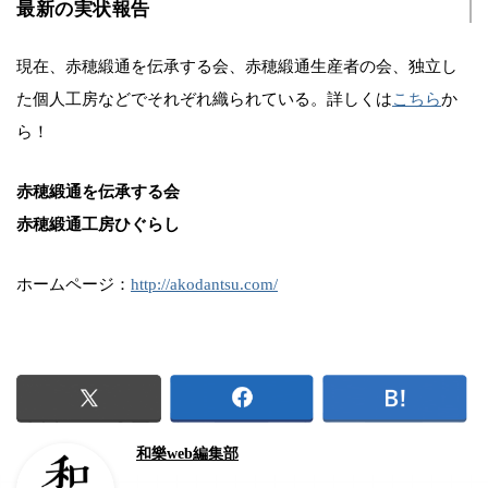
最新の実状報告
現在、赤穂緞通を伝承する会、赤穂緞通生産者の会、独立し
た個人工房などでそれぞれ織られている。詳しくは
こちら
か
ら！
赤穂緞通を伝承する会
赤穂緞通工房ひぐらし
ホームページ：
http://akodantsu.com/
和樂web編集部