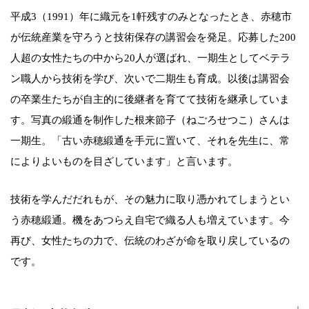
平成3（1991）年に織元を1軒残すのみとなったとき、赤穂市
が伝統産業を守ろうと技術保存の講習会を発足。応募した200
人超の女性たちの中から20人が選ばれ、一期生としてベテラ
ン職人から技術を学び、次いで二期生も育成。以後は講習会
の卒業生たちが自主的に後継者を育てて技術を継承していま
す。写真の緞通を制作した根来節子（ねごろせつこ）さんは
一期生。「古い赤穂緞通を手元に置いて、それを先生に、常
によりよいものを目ざしています」と言います。
技術を学んだだれもが、その魅力に取り憑かれてしまうとい
う赤穂緞通。機をあつらえ自宅で織る人も増えています。今
再び、女性たちの力で、伝統のわざが命を取り戻しているの
です。