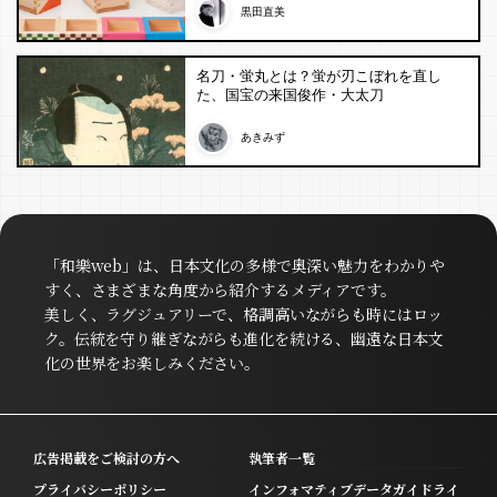
黒田直美
名刀・蛍丸とは？蛍が刃こぼれを直し
た、国宝の来国俊作・大太刀
あきみず
「和樂web」は、日本文化の多様で奥深い魅力をわかりや
すく、さまざまな角度から紹介するメディアです。
美しく、ラグジュアリーで、格調高いながらも時にはロッ
ク。伝統を守り継ぎながらも進化を続ける、幽遠な日本文
化の世界をお楽しみください。
広告掲載をご検討の方へ
執筆者一覧
プライバシーポリシー
インフォマティブデータガイドライ