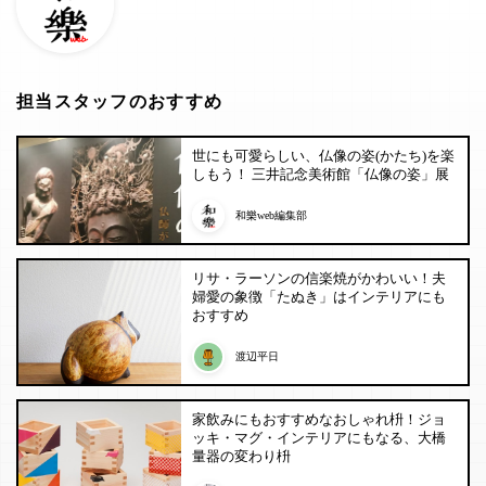
担当スタッフのおすすめ
世にも可愛らしい、仏像の姿(かたち)を楽
しもう！ 三井記念美術館「仏像の姿」展
和樂web編集部
リサ・ラーソンの信楽焼がかわいい！夫
婦愛の象徴「たぬき」はインテリアにも
おすすめ
渡辺平日
家飲みにもおすすめなおしゃれ枡！ジョ
ッキ・マグ・インテリアにもなる、大橋
量器の変わり枡