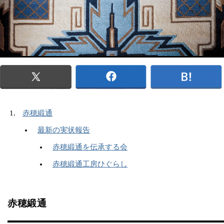
赤穂緞通
最新の実状報告
赤穂緞通を伝承する会
赤穂緞通工房ひぐらし
赤穂緞通