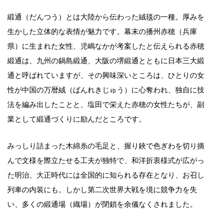
緞通（だんつう）とは大陸から伝わった絨毯の一種。厚みを
生かした立体的な表情が魅力です。幕末の播州赤穂（兵庫
県）に生まれた女性、児嶋なかが考案したと伝えられる赤穂
緞通は、九州の鍋島緞通、大阪の堺緞通とともに日本三大緞
通と呼ばれていますが、その興味深いところは、ひとりの女
性が中国の万暦絨（ばんれきじゅう）に心奪われ、独自に技
法を編み出したことと、塩田で栄えた赤穂の女性たちが、副
業として緞通づくりに励んだところです。
みっしり詰まった木綿糸の毛足と、握り鋏で色ぎわを切り摘
んで文様を際立たせる工夫が独特で、和洋折衷様式が広がっ
た明治、大正時代には全国的に知られる存在となり、お召し
列車の内装にも。しかし第二次世界大戦を境に競争力を失
い、多くの緞通場（織場）が閉鎖を余儀なくされました。