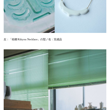
左：「桔梗/Kikyou Necklace」の型／右：完成品