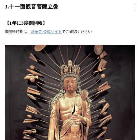
3.十一面観音菩薩立像
【1年に3度御開帳】
御開帳時期は、
法華寺 公式サイト
でご確認ください