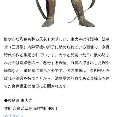
鮮やかな彩色も翻る天衣も素晴しい、東大寺の守護神。法華
堂（三月堂）内陣背後の厨子に納められている塑像で、奈良
時代の作と推定されています。カッと見開いた目に嵌め込ま
れたのは暗緑色の玉。怒号する表情、血管の浮き出した腕や
筋肉など、躍動感に満ちた姿です。名の由来は、金剛杵と呼
ばれる法具を持つことから。法華堂の前身である金鐘寺を建
てた良弁僧正の命日に公開されます。
◆奈良県 東大寺
住所 奈良県奈良市雑司町406-1
公式サイト