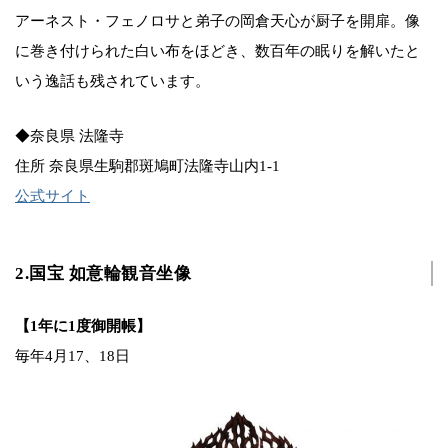
アーネスト・フェノロサと弟子の岡倉天心が厨子を開扉。像
に巻き付けられた白い布をほどき、数百年の眠りを解いたと
いう逸話も残されています。
◆奈良県 法隆寺
住所 奈良県生駒郡斑鳩町法隆寺山内1-1
公式サイト
2.国宝 如意輪観音坐像
【1年に1度御開帳】
毎年4月17、18日