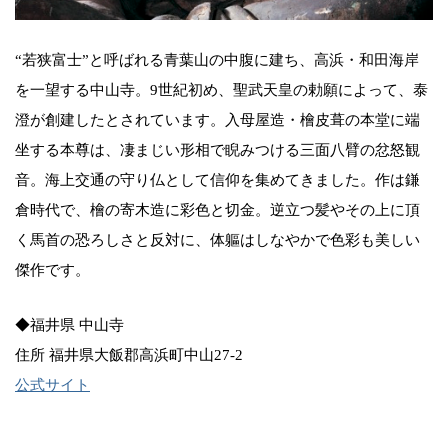
“若狭富士”と呼ばれる青葉山の中腹に建ち、高浜・和田海岸
を一望する中山寺。9世紀初め、聖武天皇の勅願によって、泰
澄が創建したとされています。入母屋造・檜皮葺の本堂に端
坐する本尊は、凄まじい形相で睨みつける三面八臂の忿怒観
音。海上交通の守り仏として信仰を集めてきました。作は鎌
倉時代で、檜の寄木造に彩色と切金。逆立つ髪やその上に頂
く馬首の恐ろしさと反対に、体軀はしなやかで色彩も美しい
傑作です。
◆福井県 中山寺
住所 福井県大飯郡高浜町中山27-2
公式サイト