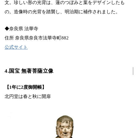
文。珍しい形の光背は、蓮のつぼみと葉をデザインしたも
の。造像時の光背を踏襲し、明治期に補作されました。
◆奈良県 法華寺
住所 奈良県奈良市法華寺町882
公式サイト
4.国宝 無著菩薩立像
【1年に2度御開帳】
北円堂は春と秋に開扉