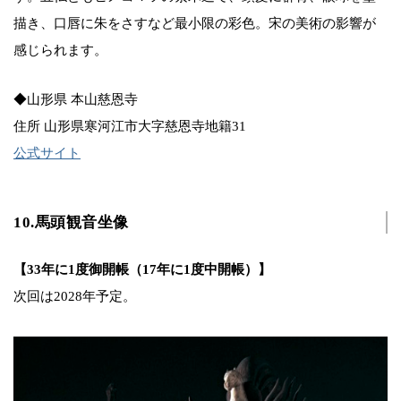
描き、口唇に朱をさすなど最小限の彩色。宋の美術の影響が
感じられます。
◆山形県 本山慈恩寺
住所 山形県寒河江市大字慈恩寺地籍31
公式サイト
10.馬頭観音坐像
【33年に1度御開帳（17年に1度中開帳）】
次回は2028年予定。