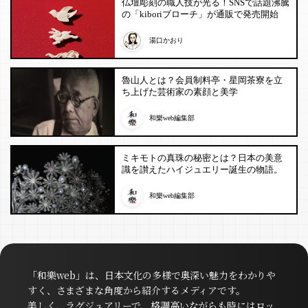
仏壇彫刻の職人技が光る！SNSで話題沸騰
の「kiboriブローチ」が通販で発売開始
湯口かおり
魯山人とは？会員制料亭・星岡茶寮を立
ち上げた芸術家の素顔と美学
和樂web編集部
ミキモトの真珠の秘密とは？日本の美意
識を讃えたハイジュエリー誕生の物語。
和樂web編集部
「和樂web」は、日本文化の多様で奥深い魅力をわかりや
すく、さまざまな角度から紹介するメディアです。
美しく、ラグジュアリーで、格調高いながらも時にはロッ