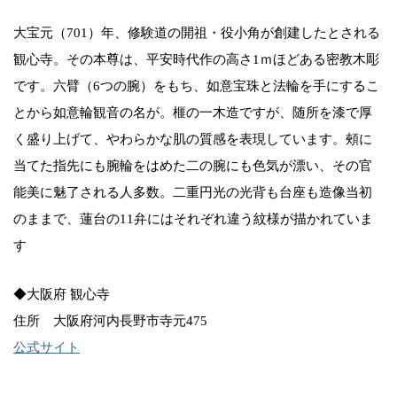
大宝元（701）年、修験道の開祖・役小角が創建したとされる
観心寺。その本尊は、平安時代作の高さ1ｍほどある密教木彫
です。六臂（6つの腕）をもち、如意宝珠と法輪を手にするこ
とから如意輪観音の名が。榧の一木造ですが、随所を漆で厚
く盛り上げて、やわらかな肌の質感を表現しています。頰に
当てた指先にも腕輪をはめた二の腕にも色気が漂い、その官
能美に魅了される人多数。二重円光の光背も台座も造像当初
のままで、蓮台の11弁にはそれぞれ違う紋様が描かれていま
す
◆大阪府 観心寺
住所 大阪府河内長野市寺元475
公式サイト