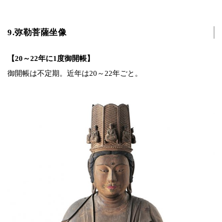
9.弥勒菩薩坐像
【20～22年に1度御開帳】
御開帳は不定期。近年は20～22年ごと。