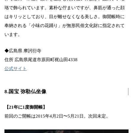
珞で飾られています。素朴な佇まいですが、鼻筋が通った顔
はキリッとしており、目が離せなくなる美しさ。御開帳時に
奉納される「小味の花踊り」が無形民俗文化財に指定されて
います。
◆広島県 摩訶衍寺
住所 広島県尾道市原田町梶山田4338
公式サイト
8.国宝 弥勒仏坐像
【21年に1度御開帳】
前回のご開帳は2015年4月2日〜5月21日。次回未定。