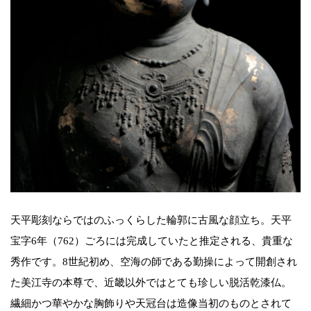
天平彫刻ならではのふっくらした輪郭に古風な顔立ち。天平
宝字6年（762）ごろには完成していたと推定される、貴重な
秀作です。8世紀初め、空海の師である勤操によって開創され
た美江寺の本尊で、近畿以外ではとても珍しい脱活乾漆仏。
繊細かつ華やかな胸飾りや天冠台は造像当初のものとされて