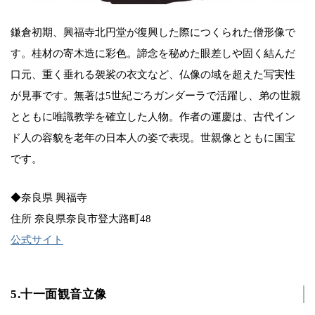
鎌倉初期、興福寺北円堂が復興した際につくられた僧形像で
す。桂材の寄木造に彩色。諦念を秘めた眼差しや固く結んだ
口元、重く垂れる袈裟の衣文など、仏像の域を超えた写実性
が見事です。無著は5世紀ごろガンダーラで活躍し、弟の世親
とともに唯識教学を確立した人物。作者の運慶は、古代イン
ド人の容貌を老年の日本人の姿で表現。世親像とともに国宝
です。
◆奈良県 興福寺
住所 奈良県奈良市登大路町48
公式サイト
5.十一面観音立像