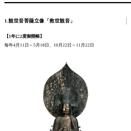
1.観世音菩薩立像「救世観音」
【1年に2度御開帳】
毎年4月11日～5月18日、10月22日～11月22日