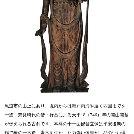
尾道市の山上にあり、境内からは瀬戸内海や遠く四国までを
一望。奈良時代の僧・行基による天平18（746）年の開山開基
が伝えられる古刹です。本尊の十一面観音立像は平安後期の
作で檜の一木造。素木を生かした力強い体軀が、品のいい瓔