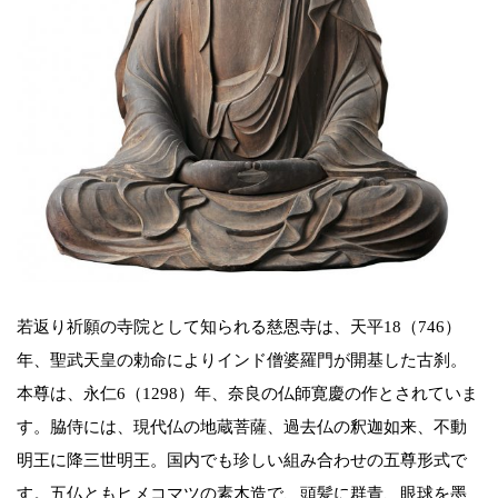
若返り祈願の寺院として知られる慈恩寺は、天平18（746）
年、聖武天皇の勅命によりインド僧婆羅門が開基した古刹。
本尊は、永仁6（1298）年、奈良の仏師寛慶の作とされていま
す。脇侍には、現代仏の地蔵菩薩、過去仏の釈迦如来、不動
明王に降三世明王。国内でも珍しい組み合わせの五尊形式で
す。五仏ともヒメコマツの素木造で、頭髪に群青、眼球を墨