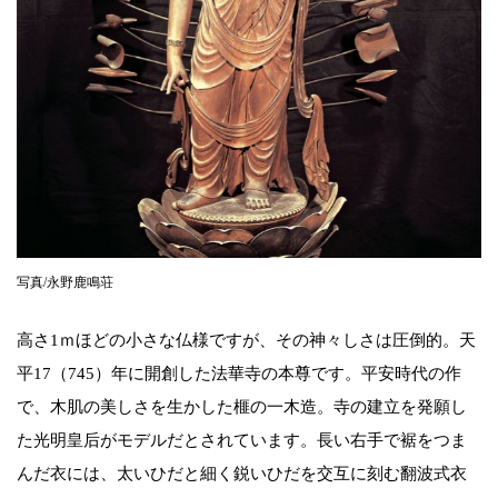
写真/永野鹿鳴荘
高さ1ｍほどの小さな仏様ですが、その神々しさは圧倒的。天
平17（745）年に開創した法華寺の本尊です。平安時代の作
で、木肌の美しさを生かした榧の一木造。寺の建立を発願し
た光明皇后がモデルだとされています。長い右手で裾をつま
んだ衣には、太いひだと細く鋭いひだを交互に刻む翻波式衣