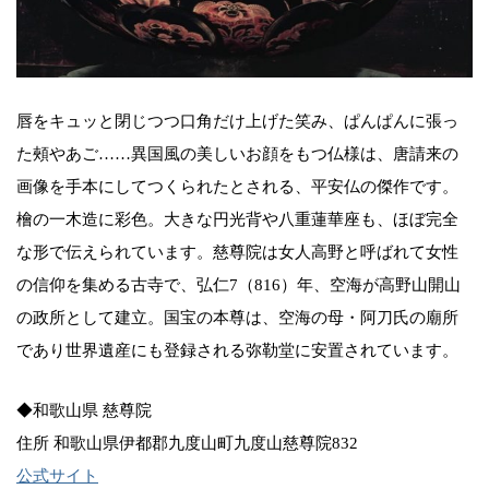
唇をキュッと閉じつつ口角だけ上げた笑み、ぱんぱんに張っ
た頰やあご……異国風の美しいお顔をもつ仏様は、唐請来の
画像を手本にしてつくられたとされる、平安仏の傑作です。
檜の一木造に彩色。大きな円光背や八重蓮華座も、ほぼ完全
な形で伝えられています。慈尊院は女人高野と呼ばれて女性
の信仰を集める古寺で、弘仁7（816）年、空海が高野山開山
の政所として建立。国宝の本尊は、空海の母・阿刀氏の廟所
であり世界遺産にも登録される弥勒堂に安置されています。
◆和歌山県 慈尊院
住所 和歌山県伊都郡九度山町九度山慈尊院832
公式サイト