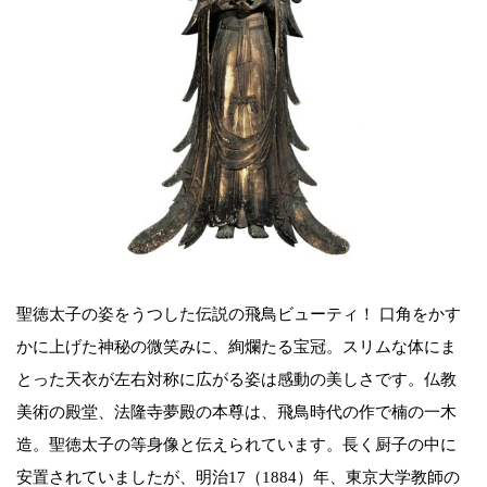
聖徳太子の姿をうつした伝説の飛鳥ビューティ！ 口角をかす
かに上げた神秘の微笑みに、絢爛たる宝冠。スリムな体にま
とった天衣が左右対称に広がる姿は感動の美しさです。仏教
美術の殿堂、法隆寺夢殿の本尊は、飛鳥時代の作で楠の一木
造。聖徳太子の等身像と伝えられています。長く厨子の中に
安置されていましたが、明治17（1884）年、東京大学教師の