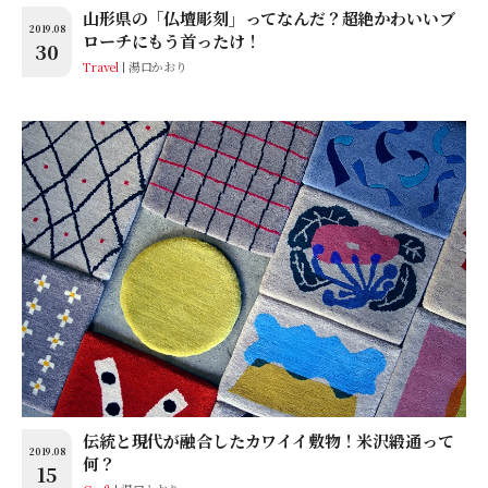
山形県の「仏壇彫刻」ってなんだ？超絶かわいいブ
2019.08
ローチにもう首ったけ！
30
Travel
湯口かおり
伝統と現代が融合したカワイイ敷物！米沢緞通って
2019.08
何？
15