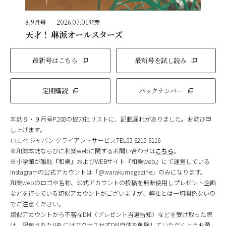
8,9月号
2026.07.01発売
天才！ 琳派オールスターズ
最新号はこちら
最新号を試し読み
定期購読
バックナンバー
本誌８・９月号P.208の協力社リストに、記載漏れがありました。お詫び申
し上げます。
ロエベ ジャパン クライアントサービスTEL03-6215-6116
※和樂本誌ならびに和樂webに関するお問い合わせは
こちら
。
※小学館が雑誌『和樂』およびWEBサイト『和樂web』にて運営している
Instagramの公式アカウントは「@warakumagazine」のみになります。
和樂webのロゴや名称、公式アカウントの投稿を無断使用しプレゼント企画
などを行っている類似アカウントがございますが、弊社とは一切関係ないの
でご注意ください。
類似アカウントから不審なDM（プレゼント当選告知）などを受け取った際
は、記載されたURLにはアクセスせずDM自体を削除していただくようお願