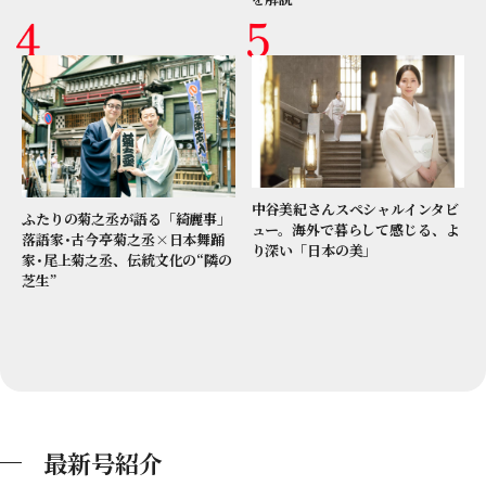
中谷美紀さんスペシャルインタビ
ふたりの菊之丞が語る「綺麗事」
ュー。海外で暮らして感じる、よ
落語家･古今亭菊之丞×日本舞踊
り深い「日本の美」
家･尾上菊之丞、伝統文化の“隣の
芝生”
最新号紹介