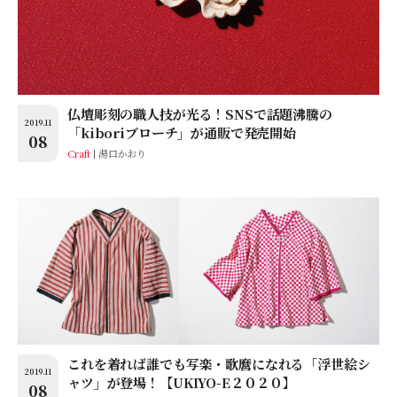
仏壇彫刻の職人技が光る！SNSで話題沸騰の
2019.11
「kiboriブローチ」が通販で発売開始
08
Craft
湯口かおり
これを着れば誰でも写楽・歌麿になれる「浮世絵シ
2019.11
ャツ」が登場！【UKIYO-E２０２０】
08