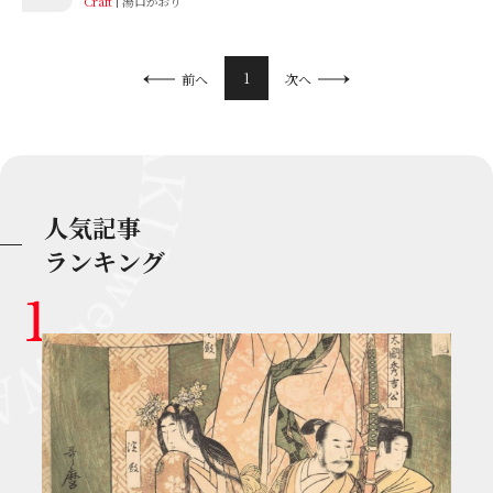
Craft
湯口かおり
1
前へ
次へ
人気記事
ランキング