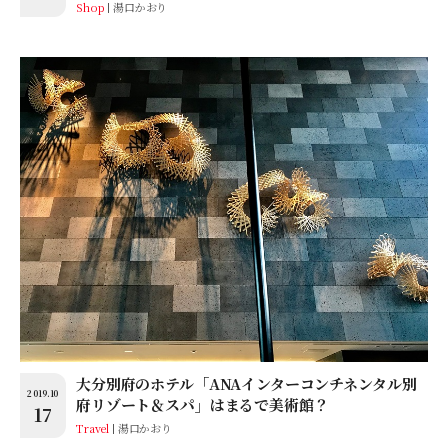
Shop
湯口かおり
大分別府のホテル「ANAインターコンチネンタル別
2019.10
府リゾート＆スパ」はまるで美術館？
17
Travel
湯口かおり