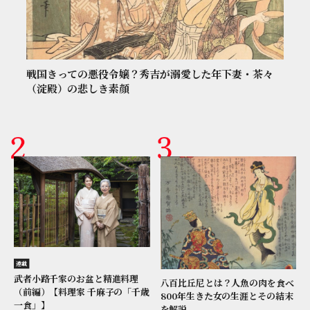
戦国きっての悪役令嬢？秀吉が溺愛した年下妻・茶々
（淀殿）の悲しき素顔
連載
武者小路千家のお盆と精進料理
八百比丘尼とは？人魚の肉を食べ
（前編）【料理家 千麻子の「千歳
800年生きた女の生涯とその結末
一食」】
を解説