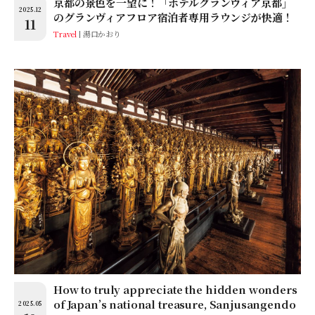
京都の景色を一望に！「ホテルグランヴィア京都」
2025.12
のグランヴィアフロア宿泊者専用ラウンジが快適！
11
Travel
湯口かおり
How to truly appreciate the hidden wonders
of Japan’s national treasure, Sanjusangendo
2025.05