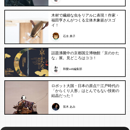
木材で繊細な虫をリアルに表現！作家・
福田亨さんがつくる立体木象嵌がスゴ
イ！
石水 典子
話題沸騰中の京都国立博物館「京のかた
な」展。見どころはココ！
和樂web編集部
ロボット大国・日本の原点!? 江戸時代の
「からくり人形」はとんでもない技術の
結晶だった！
笛木 あみ