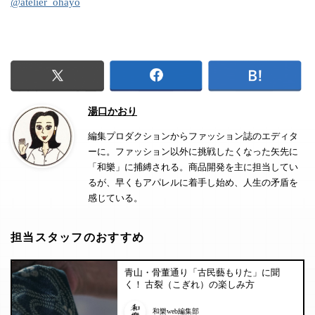
@atelier_ohayo
湯口かおり
編集プロダクションからファッション誌のエディタ
ーに。ファッション以外に挑戦したくなった矢先に
「和樂」に捕縛される。商品開発を主に担当してい
るが、早くもアパレルに着手し始め、人生の矛盾を
感じている。
担当スタッフのおすすめ
青山・骨董通り「古民藝もりた」に聞
く！ 古裂（こぎれ）の楽しみ方
和樂web編集部