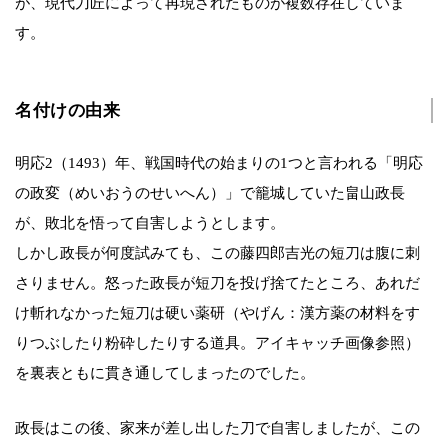
が、現代刀匠によって再現されたものが複数存在していま
す。
名付けの由来
明応2（1493）年、戦国時代の始まりの1つと言われる「明応
の政変（めいおうのせいへん）」で籠城していた畠山政長
が、敗北を悟って自害しようとします。
しかし政長が何度試みても、この藤四郎吉光の短刀は腹に刺
さりません。怒った政長が短刀を投げ捨てたところ、あれだ
け斬れなかった短刀は硬い薬研（やげん：漢方薬の材料をす
りつぶしたり粉砕したりする道具。アイキャッチ画像参照）
を裏表ともに貫き通してしまったのでした。
政長はこの後、家来が差し出した刀で自害しましたが、この