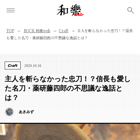
検索
TOP
ROCK 和樂web
Craft
主人を斬らなかった忠刀！？信長
も愛した名刀・薬研藤四郎の不思議な逸話とは？
Craft
2020.10.16
主人を斬らなかった忠刀！？信長も愛し
た名刀・薬研藤四郎の不思議な逸話と
は？
あきみず