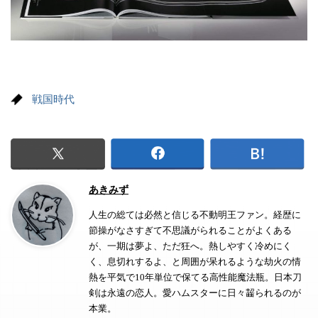
戦国時代
あきみず
人生の総ては必然と信じる不動明王ファン。経歴に
節操がなさすぎて不思議がられることがよくある
が、一期は夢よ、ただ狂へ。熱しやすく冷めにく
く、息切れするよ、と周囲が呆れるような劫火の情
熱を平気で10年単位で保てる高性能魔法瓶。日本刀
剣は永遠の恋人。愛ハムスターに日々齧られるのが
本業。