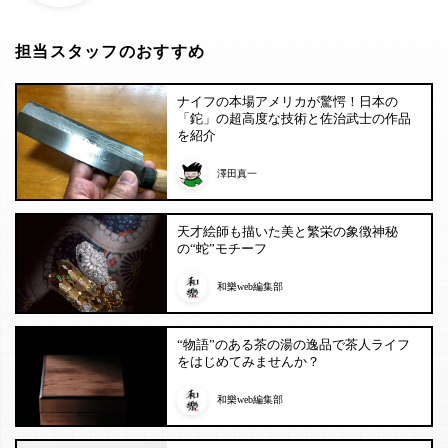
担当スタッフのおすすめ
ナイフの本場アメリカが驚愕！日本の
「鉈」の超高度な技術と佐治武士の作品
を紹介
澤田真一
天才絵師も描いた美と繁栄の象徴神秘
の“蛇”モチーフ
和樂web編集部
“物語”のある茶の湯の逸品で茶人ライフ
をはじめてみませんか？
和樂web編集部