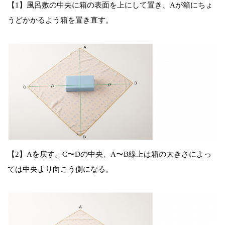
【1】風呂敷の中央に箱の表面を上にして置き、Aが箱にちょ
うどかかるよう箱を置き直す。
【2】Aを戻す。C〜Dの中央、A〜B線上は箱の大きさによっ
ては中央より向こう側になる。