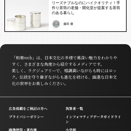
リーズナブルなのにハイクオリティ！手
作り茶筒の老舗・開化堂が提案する茶筒
のある暮らし
藤田 優
「和樂web」は、日本文化の多様で奥深い魅力をわかりや
すく、さまざまな角度から紹介するメディアです。
美しく、ラグジュアリーで、格調高いながらも時にはロッ
ク。伝統を守り継ぎながらも進化を続ける、幽遠な日本文
化の世界をお楽しみください。
広告掲載をご検討の方へ
執筆者一覧
プライバシーポリシー
インフォマティブデータガイドライ
ン
画像使用・著作権
小学館