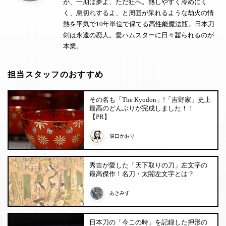
が、一期は夢よ、ただ狂へ。熱しやすく冷めにく
く、息切れするよ、と周囲が呆れるような劫火の情
熱を平気で10年単位で保てる高性能魔法瓶。日本刀
剣は永遠の恋人。愛ハムスターに日々齧られるのが
本業。
担当スタッフのおすすめ
その名も「The Kyodon」!「吉野家」史上
最高のどんぶりが完成しました！！
【PR】
湯口かおり
秀吉が愛した「天下取りの刀」左文字の
最高傑作！名刀・太閤左文字とは？
あきみず
日本刀の「今この時」を記録した押形の