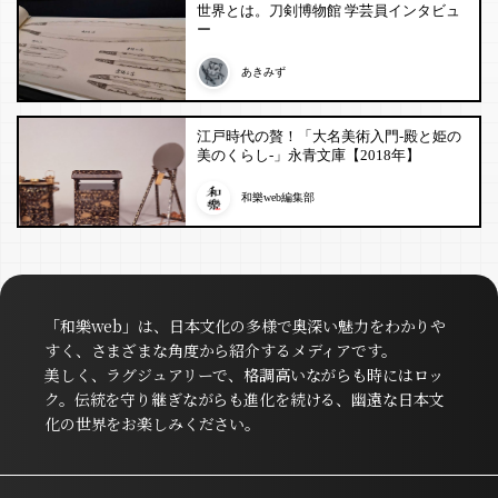
世界とは。刀剣博物館 学芸員インタビュ
ー
あきみず
江戸時代の贅！「大名美術入門-殿と姫の
美のくらし-」永青文庫【2018年】
和樂web編集部
「和樂web」は、日本文化の多様で奥深い魅力をわかりや
すく、さまざまな角度から紹介するメディアです。
美しく、ラグジュアリーで、格調高いながらも時にはロッ
ク。伝統を守り継ぎながらも進化を続ける、幽遠な日本文
化の世界をお楽しみください。