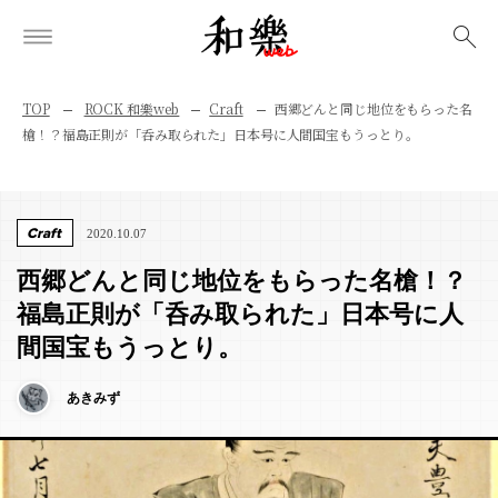
検索
TOP
ROCK 和樂web
Craft
西郷どんと同じ地位をもらった名
槍！？福島正則が「呑み取られた」日本号に人間国宝もうっとり。
Craft
2020.10.07
西郷どんと同じ地位をもらった名槍！？
福島正則が「呑み取られた」日本号に人
間国宝もうっとり。
あきみず