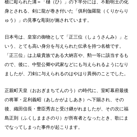
槍に彫られた溝＝「樋（ひ）」の下半分には、不動明王の化
身とされる、剣に龍が巻き付いた「俱利伽羅龍（くりからり
ゅう）」の見事な彫刻が施されています。
日本号は、皇室の御物として「正三位（しょうさんみ）」と
いう、とても高い身分を与えられた伝承を持つ名槍です。
「正三位」は上級貴族である大納言や、勲一等に該当するも
ので、後に、中堅公卿や武家などにも与えられるようになり
ましたが、刀剣に与えられるのはやはり異例のことでした。
正親町天皇（おおぎまちてんのう）の時代に、室町幕府最後
の将軍・足利義昭（あしかがよしあき）へ下賜され、その
後、織田信長・豊臣秀吉と受け継がれましたが、その次に福
島正則（ふくしままさのり）が所有者となったとき、歌にま
でなってしまった事件が起こります。