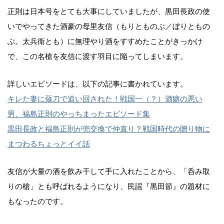
正則は日本号をとても大事にしていましたが、黒田長政の使
いでやってきた酒豪の母里友信（もりとものぶ／ぼりともの
ぶ。太兵衛とも）に無理やり酒をすすめたことがきっかけ
で、この名槍を友信に渡す羽目に陥ってしまいます。
詳しいエピソードは、以下の記事に書かれています。
キレた妻に薙刀で追い回された！戦国一（？）酒癖の悪い
男、福島正則のやっちまったエピソード集
黒田長政と福島正則が兜交換で仲直り？戦国時代の贈り物に
まつわるちょっとイイ話
友信が大量の酒を飲み干して手に入れたことから、「呑み取
りの槍」とも呼ばれるようになり、民謡『黒田節』の題材に
もなったのです。