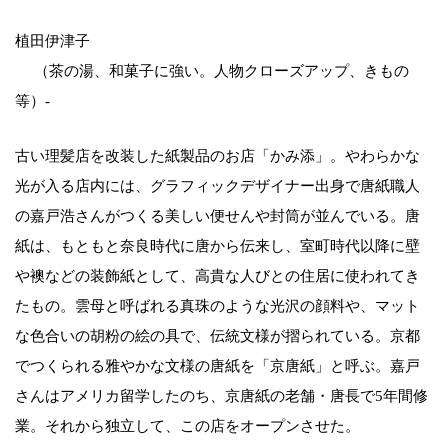
植田伊津子
（茶の湯、和菓子に強い。人物クローズアップ、きもの
等）-
古い理髪店を改装した紙製品のお店「かみ添」。やわらかな
光が入る店内には、グラフィックデザイナー出身で唐紙職人
の嘉戸浩さんがつくる美しい便せんや封筒が並んでいる。唐
紙は、もともと奈良時代に唐から伝来し、室町時代以降に壁
や襖などの装飾紙として、高貴な人びとの住居に使われてき
たもの。雲母と呼ばれる真珠のような光沢の顔料や、マット
な色合いの胡粉の絵の具で、伝統文様が摺られている。京都
でつくられる雅やかな文様の唐紙を「京唐紙」と呼ぶ。嘉戸
さんはアメリカ留学したのち、京唐紙の老舗・唐長で5年間修
業。それから独立して、この店をオープンさせた。