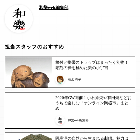
和樂web編集部
担当スタッフのおすすめ
根付と携帯ストラップはまったく別物！
彫刻の粋を極めた美の小宇宙
石水 典子
2020年GW開催！小石原焼や有田焼などお
うちで楽しむ「オンライン陶器市」まと
め
和樂web編集部
阿寒湖の自然から生まれる刺繍。魅力は