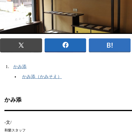
かみ添
かみ添（かみそえ）
かみ添
-文/
和樂スタッフ