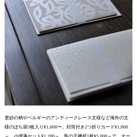
更紗の柄やベルギーのアンティークレース文様など海外の文
様のぽち袋3枚入り¥1,000〜。封筒付き2つ折りカード¥1,000
～。小便箋セット¥1,200～。鳥の子襖紙1枚¥5,000～で、オー