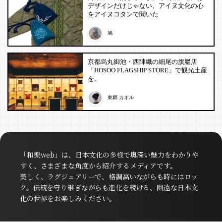
デザインだけじゃない、アイヌ文化の心
をアイヌコタンで聞いた
鳩
京都烏丸御池・西陣織の細尾の旗艦店
「HOSOO FLAGSHIP STORE」で観光土産
を。
東郷 カオル
「和樂web」は、日本文化の多様で奥深い魅力をわかりや
すく、さまざまな角度から紹介するメディアです。
美しく、ラグジュアリーで、格調高いながらも時にはロッ
ク。伝統を守り継ぎながらも進化を続ける、幽遠な日本文
化の世界をお楽しみください。