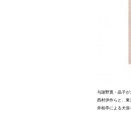
与謝野寛・晶子が
西村伊作らと、東
井柏亭による犬張