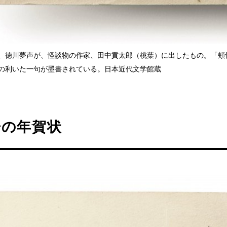
7）年、徳川夢声が、怪談物の作家、田中貢太郎（桃葉）に出したもの。「
の利いた一句が墨書されている。日本近代文学館蔵
舟の年賀状