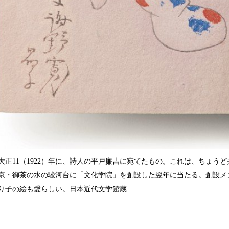
大正11（1922）年に、詩人の平戸廉吉に宛てたもの。これは、ちょう
京・御茶の水の駿河台に「文化学院」を創設した翌年に当たる。創設メ
り子の絵も愛らしい。日本近代文学館蔵