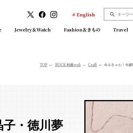
# English
e
Jewelry＆Watch
Fashion＆きもの
Travel
TOP
ROCK 和樂web
Craft
ゆるきゃわ！与謝
晶子・徳川夢