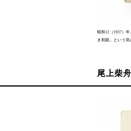
昭和12（193
き初鏡」という気
尾上柴