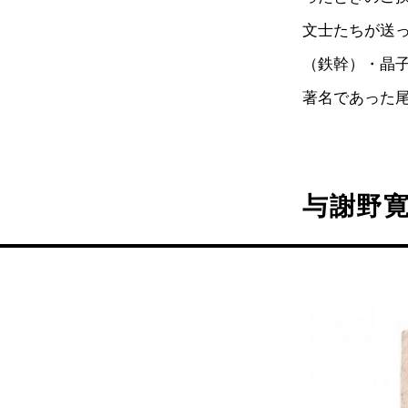
文士たちが送
（鉄幹）・晶
著名であった
与謝野