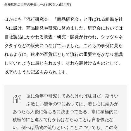
銀座店開店当時の中央ホール(1925[大正14]年)
ほかにも「流行研究会」「商品研究会」と呼ばれる組織を社
内に設け、商品開発や研究に努めました。研究会においては
自社製品にかかわる調査・研究・開発が行われ、シャツやネ
クタイなどの販売につなげていました。これらの事例に見ら
れるように、銀座の百貨店として流行の重要性をかなり意識
していたように感じられます。それを裏付けるものとして、
以下のような記述もみられます。
兎に角年中研究してゐなければ駄目だ、斯うい
ふ激しい競争の中にあつては、若し心に緩みが
あつたら人後に落ちるに決まつてゐる、常に積極的に
積極的にと進んで行かねばならぬことは言を俟たな
い。例へば品物の流行といふことについても、この商