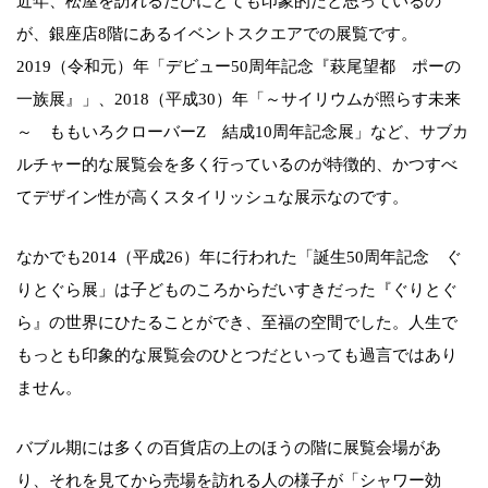
近年、松屋を訪れるたびにとても印象的だと思っているの
が、銀座店8階にあるイベントスクエアでの展覧です。
2019（令和元）年「デビュー50周年記念『萩尾望都 ポーの
一族展』」、2018（平成30）年「～サイリウムが照らす未来
～ ももいろクローバーZ 結成10周年記念展」など、サブカ
ルチャー的な展覧会を多く行っているのが特徴的、かつすべ
てデザイン性が高くスタイリッシュな展示なのです。
なかでも2014（平成26）年に行われた「誕生50周年記念 ぐ
りとぐら展」は子どものころからだいすきだった『ぐりとぐ
ら』の世界にひたることができ、至福の空間でした。人生で
もっとも印象的な展覧会のひとつだといっても過言ではあり
ません。
バブル期には多くの百貨店の上のほうの階に展覧会場があ
り、それを見てから売場を訪れる人の様子が「シャワー効