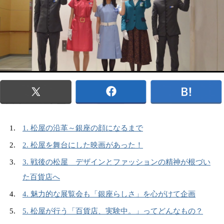
1. 松屋の沿革～銀座の顔になるまで
2. 松屋を舞台にした映画があった！
3. 戦後の松屋 デザインとファッションの精神が根づい
た百貨店へ
4. 魅力的な展覧会も「銀座らしさ」を心がけて企画
5. 松屋が行う「百貨店、実験中。」ってどんなもの？