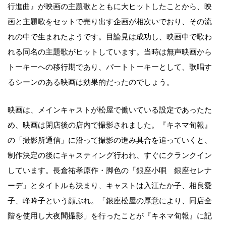
行進曲』が映画の主題歌とともに大ヒットしたことから、映
画と主題歌をセットで売り出す企画が相次いでおり、その流
れの中で生まれたようです。目論見は成功し、映画中で歌わ
れる同名の主題歌がヒットしています。当時は無声映画から
トーキーへの移行期であり、パートトーキーとして、歌唱す
るシーンのある映画は効果的だったのでしょう。
映画は、メインキャストが松屋で働いている設定であったた
め、映画は閉店後の店内で撮影されました。『キネマ旬報』
の「撮影所通信」に沿って撮影の進み具合を追っていくと、
制作決定の後にキャスティング行われ、すぐにクランクイン
しています。長倉祐孝原作・脚色の「銀座小唄 銀座セレナ
ーデ」とタイトルも決まり、キャストは入江たか子、相良愛
子、峰吟子という顔ぶれ。「銀座松屋の厚意により、同店全
階を使用し大夜間撮影」を行ったことが『キネマ旬報』に記