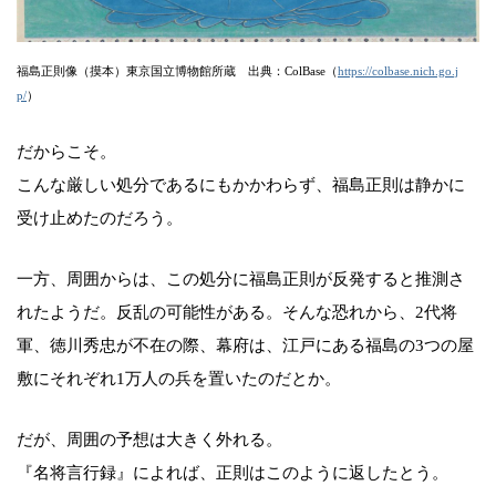
福島正則像（摸本）東京国立博物館所蔵 出典：ColBase（
https://colbase.nich.go.j
p/
）
だからこそ。
こんな厳しい処分であるにもかかわらず、福島正則は静かに
受け止めたのだろう。
一方、周囲からは、この処分に福島正則が反発すると推測さ
れたようだ。反乱の可能性がある。そんな恐れから、2代将
軍、徳川秀忠が不在の際、幕府は、江戸にある福島の3つの屋
敷にそれぞれ1万人の兵を置いたのだとか。
だが、周囲の予想は大きく外れる。
『名将言行録』によれば、正則はこのように返したとう。