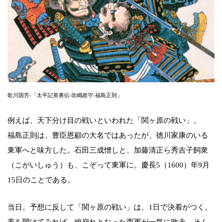
歌川国芳-「太平記英勇伝-吹嶋政守-福島正則」
例えば、天下分け目の戦いといわれた「関ヶ原の戦い」。
福島正則は、豊臣恩顧の大名ではあったが、徳川家康のいる
東軍へと味方した。石田三成憎しと、加藤清正ら秀吉子飼衆
（こがいしゅう）も、こぞって東軍に。慶長5（1600）年9月
15日のことである。
当日。予想に反して「関ヶ原の戦い」は、1日で決着がつく。