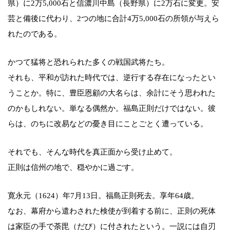
県）に2万5,000石と信濃川中島（長野県）に2万石に変更。安
芸と備後に代わり、2つの地に合計4万5,000石の所領が与えら
れたのである。
かつて猛将と恐れられた多くの戦国武将たち。
それも、平和が訪れた時代では、逆行する存在になったとい
うことか。特に、豊臣恩顧の大名らは、余計にそう思われた
のかもしれない。単なる偶然か。福島正則だけではない。彼
らは、のちに改易などの憂き目にことごとく遭っている。
それでも、そんな時代を真正面から受け止めて。
正則は信州の地で、穏やかに過ごす。
寛永元（1624）年7月13日。福島正則死去。享年64歳。
なお、幕府から遣わされた検使が到着する前に、正則の死体
は家臣の手で荼毘（だび）に付されたという。一説には自刃