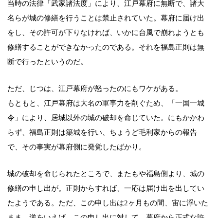
当時の法律「武家諸法度」により、江戸幕府に無断で、諸大
名らが城の修繕を行うことは禁止されていた。幕府に届け出
をし、その許可が下りなければ、いかに台風で崩れようとも
修繕することができなかったのである。それを福島正則は無
断で行ったというのだ。
ただ、じつは、江戸幕府が怒ったのにもワケがある。
もともと、江戸幕府は大名の軍事力を削ぐため、「一国一城
令」により、居城以外の城の破却を命じていた。にもかかわ
らず、福島正則は築城を行い、ちょうど毛利家からの報告
で、その事実が幕府側に発覚したばかり。
城の破却を命じられたところで、またもや福島側より、城の
修繕の申し出が。正則からすれば、一応は届け出を出してい
たようである。ただ、この申し出は2ヶ月もの間、宙に浮いた
まま。逆をいえば、この申し出に対して、幕府から正式な許