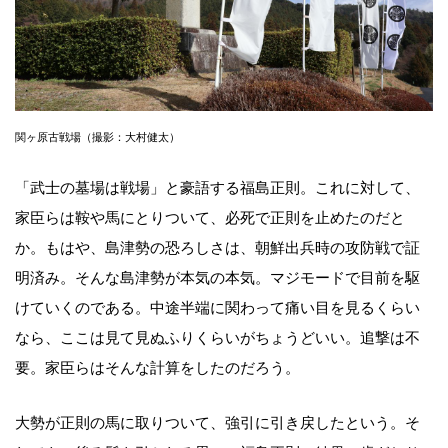
関ヶ原古戦場（撮影：大村健太）
「武士の墓場は戦場」と豪語する福島正則。これに対して、
家臣らは鞍や馬にとりついて、必死で正則を止めたのだと
か。もはや、島津勢の恐ろしさは、朝鮮出兵時の攻防戦で証
明済み。そんな島津勢が本気の本気。マジモードで目前を駆
けていくのである。中途半端に関わって痛い目を見るくらい
なら、ここは見て見ぬふりくらいがちょうどいい。追撃は不
要。家臣らはそんな計算をしたのだろう。
大勢が正則の馬に取りついて、強引に引き戻したという。そ