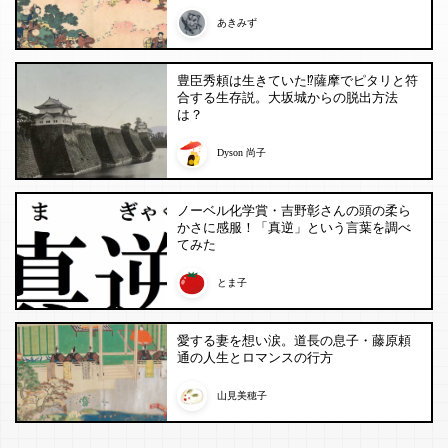
あきみず
豊臣秀頼は生きていた⁉︎薩摩でピタリと符
合する生存説。大坂城からの脱出方法
は？
Dyson 尚子
ノーベル化学賞・吉野彰さんの頭の柔ら
かさに感服！「真逆」という言葉を調べ
てみた
とま子
愛する妻を想い涙。道長の息子・藤原頼
通の人生とロマンスの行方
山見美穂子