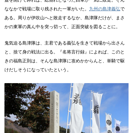
蓋を開けてみれば、総崩れとなった西軍が一気に敗走。そん
ななかで戦場に取り残された一軍がいた。
九州の島津義弘
で
ある。周りが伊吹山へと敗走するなか、島津隊だけが、まさ
かの東軍の真ん中を突っ切って、正面突破を図ることに。
鬼気迫る島津隊は、主君である義弘を生きて戦場から出さん
と、捨て身の戦法に出る。『名将言行録』によれば、このと
きの福島正則は、そんな島津隊に攻めかからんと、単騎で駆
けだしそうになっていたという。