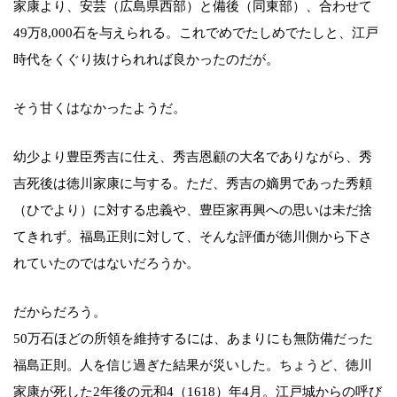
家康より、安芸（広島県西部）と備後（同東部）、合わせて
49万8,000石を与えられる。これでめでたしめでたしと、江戸
時代をくぐり抜けられれば良かったのだが。
そう甘くはなかったようだ。
幼少より豊臣秀吉に仕え、秀吉恩顧の大名でありながら、秀
吉死後は徳川家康に与する。ただ、秀吉の嫡男であった秀頼
（ひでより）に対する忠義や、豊臣家再興への思いは未だ捨
てきれず。福島正則に対して、そんな評価が徳川側から下さ
れていたのではないだろうか。
だからだろう。
50万石ほどの所領を維持するには、あまりにも無防備だった
福島正則。人を信じ過ぎた結果が災いした。ちょうど、徳川
家康が死した2年後の元和4（1618）年4月。江戸城からの呼び