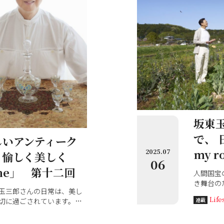
坂東
で、
しいアンティーク
my 
2025.07
、愉しく美しく
06
ine」 第十二回
人間国宝
き舞台の
玉三郎さんの日常は、美し
樂8・9
Life
切に過ごされています。和
連載
で行かれ
連載の第十二回では、玉三郎さ
材のこと
クのグラスのコレクション