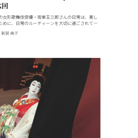
六回
の女形歌舞伎俳優・坂東玉三郎さんの日常は、美し
ために、日常のルーティーンを大切に過ごされてい
三郎さんの日常の中にある、日本文化の美しさや愉
新居 典子
切なこと、そして貴重な記憶を綴っていただく連載
三郎 私の日課」。和樂8月号（7月1日発売）は、
こと。25年ほど前から歌舞伎の女形の発声のために
ボイストレーニングでしたが、今やコンサートを開
上達。7月25日に一夜限りで行われる歌舞伎座特別公
越路吹雪物語』はじめ、今年は生誕100年を記念し
きだった越路吹雪さんへのオマージュを込めた歌を
れるようです。