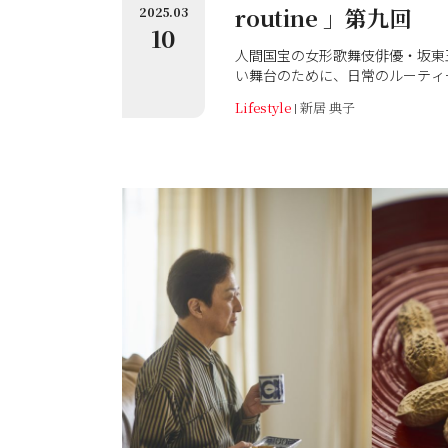
routine 」第九回
2025.03
10
人間国宝の女形歌舞伎俳優・坂東
い舞台のために、日常のルーティ
ます。玉三郎さんの日常の中にあ
Lifestyle
新居 典子
しみ、大切なこと、そして貴重な
載。第九回は、五節句のお話です
子ちゃんのうちでは、２月からお
の３月２日の宵には、綺麗なお花
家族が集まっていました。私は女
羨ましいと思っていました。（『和
載『坂東玉三郎 私の日課』第九
撮影／岡本隆史