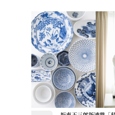
『和樂web』では、玉三郎さん
年には海のある京都ということで
いただいて、舞台で使う反物も見
つくりました。道成寺の手ぬぐい
ただいております」という言葉に
す。
坂東玉三郎新連載「私