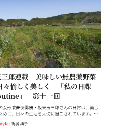
玉三郎連載 美味しい無農薬野菜
 日々愉しく美しく 「私の日課
routine」 第十一回
の女形歌舞伎俳優・坂東玉三郎さんの日常は、美し
ために、日々の生活を大切に過ごされています。和
月号（7/1発売号）連載の第十一回では、プライベート
style
新居 典子
たギリシャ旅行での食の話や、自然農法で育てた食
などを綴っていただきました。さらに、今回は...。