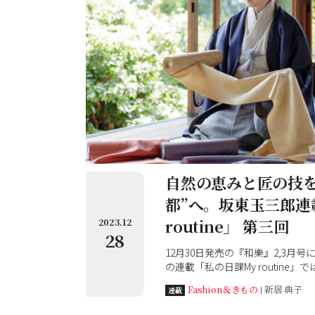
自然の恵みと匠の技を
都”へ。坂東玉三郎連
routine」 第三回
2023.12
28
12月30日発売の『和樂』2,3月
の連載「私の日課My routine
京都・南座公演での日常として、
Fashion＆きもの
新居 典子
連載
な視点で見る南座の景色を紹介し