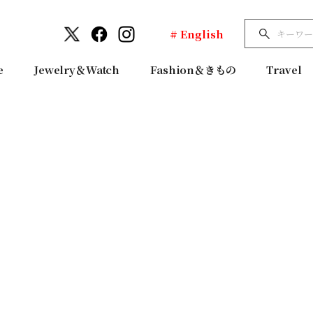
# English
e
Jewelry＆Watch
Fashion＆きもの
Travel