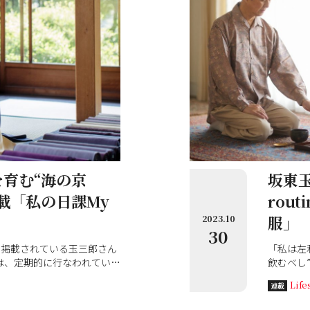
育む“海の京
坂東玉
載「私の日課My
rou
服」
2023.10
30
号に掲載されている玉三郎さん
「私は左
」では、定期的に行なわれている
飲むべし
玉三郎さんならではの新た
で点てて
Life
連載
ていただきました。
ているお
子は「と