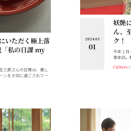
妖艶に
ん、
ク！
にいただく極上落
2024.03
01
「私の日課 my
今年１月
享年83
匠。『和
Culture
数多く撮
玉三郎さんの日常は、美し
もなった
ーンを大切に過ごされてい
は、追悼
号）では、朝食の後にいただ
しくも濃
琲時間」のお話をいただき
コーヒー豆との出会い。そ
だくのがゴディバのチョコ
ーヒーと相性のいいものと
農法で作った「脇農園」の殻
と、玉三郎さんは大粒のピー
こで、和樂webでは「脇農