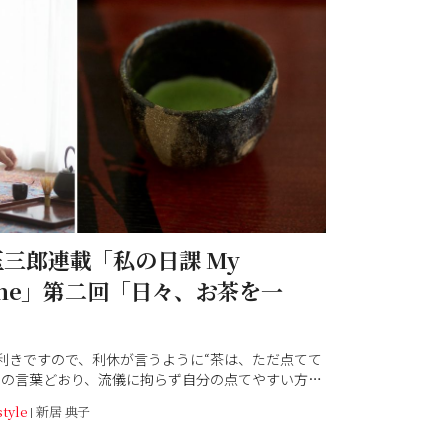
三郎連載「私の日課 My
tine」第二回「日々、お茶を一
利きですので、利休が言うように“茶は、ただ点てて
”の言葉どおり、流儀に拘らず自分の点てやすい方法
います。従って言い訳にはなりますが、写真に写っ
style
新居 典子
点前は自分流の配置になります。お茶に添えるお菓
らやの羊羹」＜夜の梅＞を好んでいただいておりま