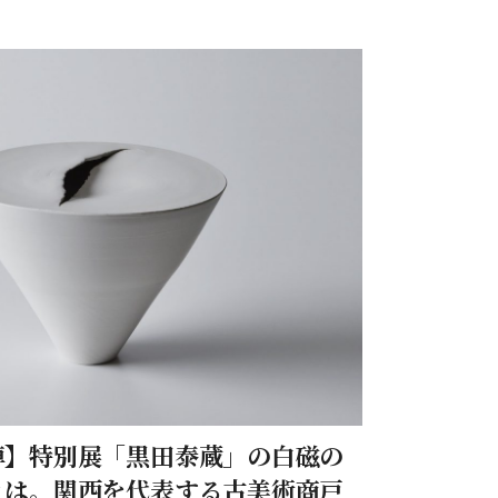
樂』2023―2024年12・1月号 連載『坂東玉三郎
』第二回「日々、お茶を一服」より）
んは、毎日、自身でつくり樂家で焼いていただいた
抹茶を嗜んでいるそうです。また、お抹茶には「と
羊羹＜夜の梅＞が定番なのだとか…。和樂webで
郎さんがこだわるとらやとのご縁について。また、
衛門家についてを紹介いたしましょう。
悼】特別展「黒田泰蔵」の白磁の
とは。関西を代表する古美術商戸