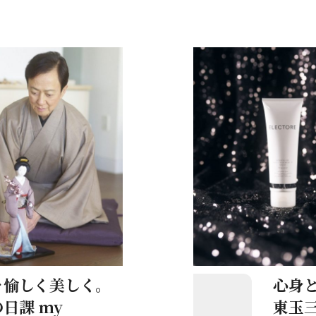
役をいただいて無事に千穐楽
グラスにシャンパンを注い
たという素敵なエピソード
ションする切っ掛けになっ
グラスのゆくえ」是非、本
心身
々愉しく美しく。
東玉三
日課 my