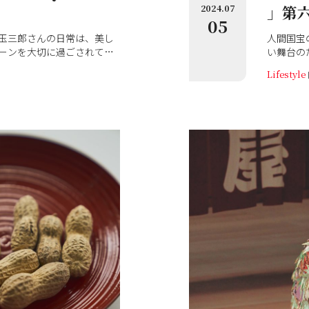
」第
2024.07
05
人間国宝
玉三郎さんの日常は、美し
い舞台の
ーンを大切に過ごされてい
ます。玉
る、日本文化の美しさや愉
Lifestyle
しみ、大
記憶を綴っていただく連
「坂東玉
。「子供の頃、お隣のエミ
「歌う」
雛様を飾って、お節句の前
と始めた
とかお菓子が並んでいて、
くまでに
の子のお祭りの賑やかさを
演での『
樂』2025年4・5月号 連
て、大好
回「五節句」より）
届けてく