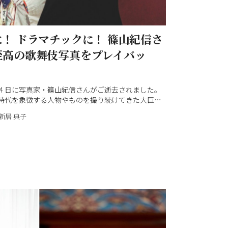
！ ドラマチックに！ 篠山紀信さ
至高の歌舞伎写真をプレイバッ
４日に写真家・篠山紀信さんがご逝去されました。
。時代を象徴する人物やものを撮り続けてきた大巨
樂』でも、歌舞伎や相撲、食、建築など日本文化を
新居 典子
影していただきました。中でも、自身の“新境地”と
歌舞伎の写真は圧巻！ 2024年『和樂』4,5月号で
特集として、篠山さんがレンズを通してのぞいた美
厚な歌舞伎シーンを振り返ります。