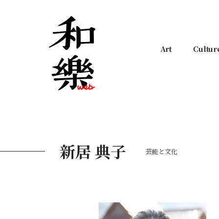
Art
Cultur
新居 典子
芸能と文化