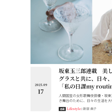
坂東玉三郎連載 美
グラスと共に、日々
「私の日課my rout
2025.09
17
人間国宝の女形歌舞伎俳優・坂東
き舞台のために、日々の生活を大
樂10・11月号（９/1発売号）
Lifestyle
新居 典子
連載
んが大切にされているアンティー