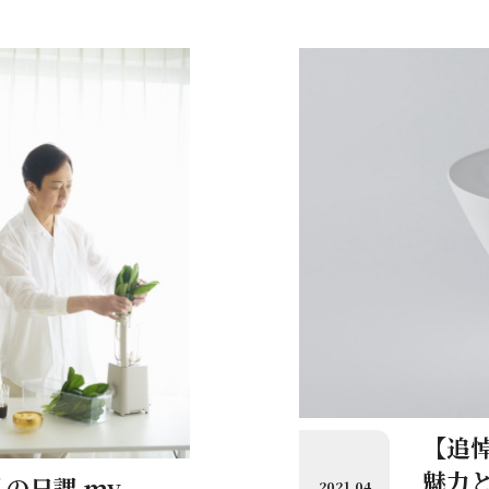
が『和樂』で語っていた「近
す」（『和
、京丹後にも度々伺わせて
私の日課
付けられましたし、衣裳も
などにも有難く使わせてい
玉三郎さ
注目し、記事をお届けしま
茶碗でお
らや」の
は、玉三
樂吉左右
【追
魅力
の日課 my
2021.04