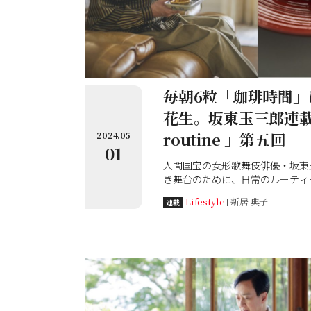
毎朝6粒「珈琲時間」
花生。坂東玉三郎連載
routine 」第五回
2024.05
01
人間国宝の女形歌舞伎俳優・坂東
き舞台のために、日常のルーティ
ます。和樂6月号（５月1日発売
Lifestyle
新居 典子
連載
くお抹茶の後の楽しみとして「珈
ました。まずはハワイで見つけた
して、そのコーヒーと一緒にいた
レート。さらに注目すべきは、コ
して、“広島で土から改良し自然
付きピーナッツを食べています“
ナッツを紹介してくれました。そ
園」について調べてみました。